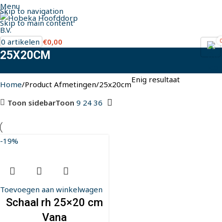
Menu
Skip to navigation
Skip to main content
0
artikelen
€
0,00
25X20CM
Enig resultaat
Home
Product Afmetingen
25x20cm
Toon sidebar
Toon
9
24
36
-19%
Toevoegen aan winkelwagen
Schaal rh 25×20 cm
Vana