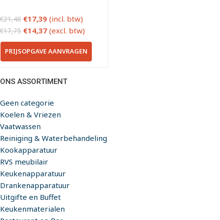
€
17,39
(incl. btw)
€
21,48
€
14,37
(excl. btw)
€
17,75
PRIJSOPGAVE AANVRAGEN
ONS ASSORTIMENT
Geen categorie
Koelen & Vriezen
Vaatwassen
Reiniging & Waterbehandeling
Kookapparatuur
RVS meubilair
Keukenapparatuur
Drankenapparatuur
Uitgifte en Buffet
Keukenmaterialen