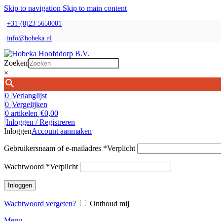
Skip to navigation
Skip to main content
+31-(0)23 5650001
info@hobeka.nl
Zoeken
×
0
Verlanglijst
0
Vergelijken
0
artikelen
€
0,00
Inloggen / Registreren
Inloggen
Account aanmaken
Gebruikersnaam of e-mailadres
*
Verplicht
Wachtwoord
*
Verplicht
Inloggen
Wachtwoord vergeten?
Onthoud mij
Menu