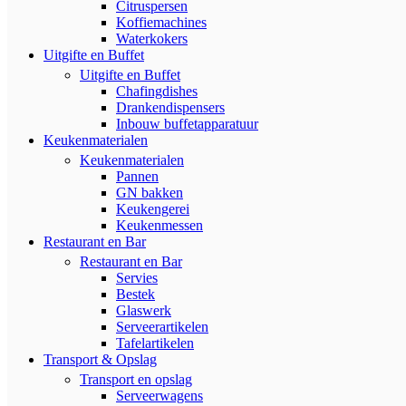
Citruspersen
Koffiemachines
Waterkokers
Uitgifte en Buffet
Uitgifte en Buffet
Chafingdishes
Drankendispensers
Inbouw buffetapparatuur
Keukenmaterialen
Keukenmaterialen
Pannen
GN bakken
Keukengerei
Keukenmessen
Restaurant en Bar
Restaurant en Bar
Servies
Bestek
Glaswerk
Serveerartikelen
Tafelartikelen
Transport & Opslag
Transport en opslag
Serveerwagens