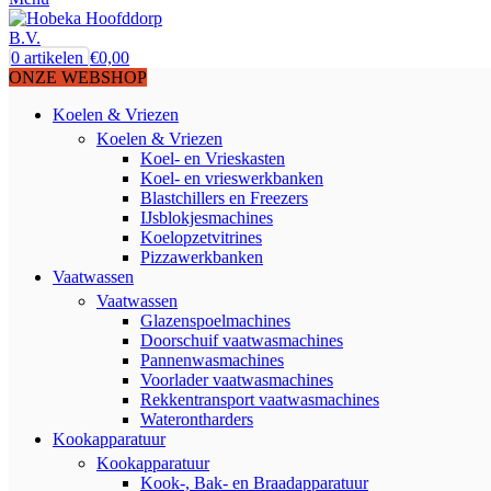
0
artikelen
€
0,00
ONZE WEBSHOP
Koelen & Vriezen
Koelen & Vriezen
Koel- en Vrieskasten
Koel- en vrieswerkbanken
Blastchillers en Freezers
IJsblokjesmachines
Koelopzetvitrines
Pizzawerkbanken
Vaatwassen
Vaatwassen
Glazenspoelmachines
Doorschuif vaatwasmachines
Pannenwasmachines
Voorlader vaatwasmachines
Rekkentransport vaatwasmachines
Waterontharders
Kookapparatuur
Kookapparatuur
Kook-, Bak- en Braadapparatuur