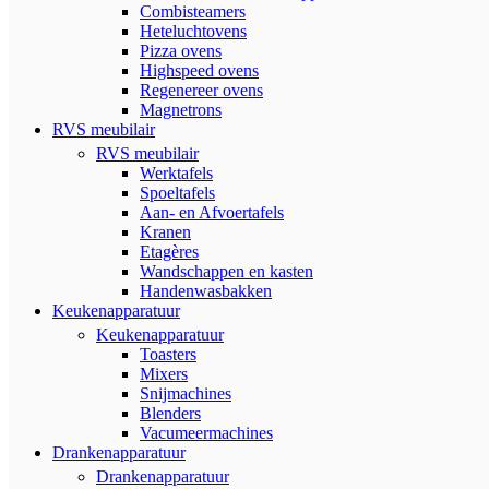
Combisteamers
Heteluchtovens
Pizza ovens
Highspeed ovens
Regenereer ovens
Magnetrons
RVS meubilair
RVS meubilair
Werktafels
Spoeltafels
Aan- en Afvoertafels
Kranen
Etagères
Wandschappen en kasten
Handenwasbakken
Keukenapparatuur
Keukenapparatuur
Toasters
Mixers
Snijmachines
Blenders
Vacumeermachines
Drankenapparatuur
Drankenapparatuur