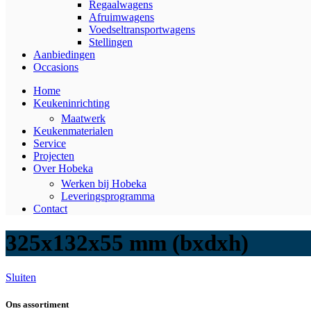
Regaalwagens
Afruimwagens
Voedseltransportwagens
Stellingen
Aanbiedingen
Occasions
Home
Keukeninrichting
Maatwerk
Keukenmaterialen
Service
Projecten
Over Hobeka
Werken bij Hobeka
Leveringsprogramma
Contact
325x132x55 mm (bxdxh)
Sluiten
Ons assortiment