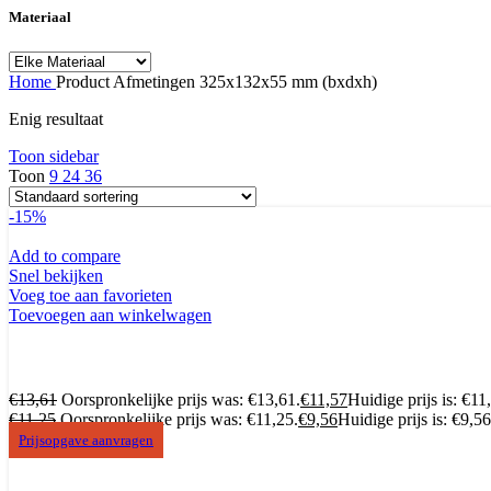
Materiaal
Home
Product Afmetingen
325x132x55 mm (bxdxh)
Enig resultaat
Toon sidebar
Toon
9
24
36
-15%
Add to compare
Snel bekijken
Voeg toe aan favorieten
Toevoegen aan winkelwagen
€
13,61
Oorspronkelijke prijs was: €13,61.
€
11,57
Huidige prijs is: €11
€
11,25
Oorspronkelijke prijs was: €11,25.
€
9,56
Huidige prijs is: €9,56
Prijsopgave aanvragen