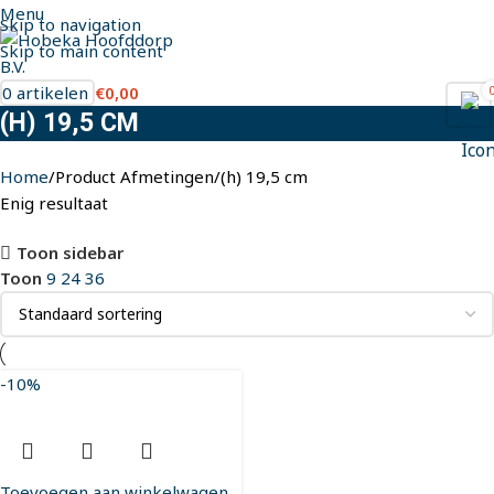
Menu
Skip to navigation
Skip to main content
0
artikelen
€
0,00
(H) 19,5 CM
Home
Product Afmetingen
(h) 19,5 cm
Enig resultaat
Toon sidebar
Toon
9
24
36
-10%
Toevoegen aan winkelwagen