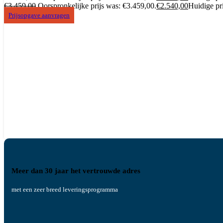
€
3.459,00
Oorspronkelijke prijs was: €3.459,00.
€
2.540,00
Huidige pri
Prijsopgave aanvragen
Meer dan 30 jaar het vertrouwde adres
met een zeer breed leveringsprogramma