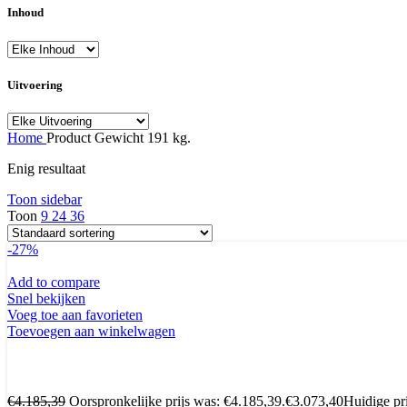
Inhoud
Uitvoering
Home
Product Gewicht
191 kg.
Enig resultaat
Toon sidebar
Toon
9
24
36
-27%
Add to compare
Snel bekijken
Voeg toe aan favorieten
Toevoegen aan winkelwagen
€
4.185,39
Oorspronkelijke prijs was: €4.185,39.
€
3.073,40
Huidige pri