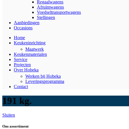
Regaalwagens
Afruimwagens
Voedseltransportwagens
Stellingen
Aanbiedingen
Occasions
Home
Keukeninrichting
Maatwerk
Keukenmaterialen
Service
Projecten
Over Hobeka
Werken bij Hobeka
Leveringsprogramma
Contact
191 kg.
Sluiten
Ons assortiment