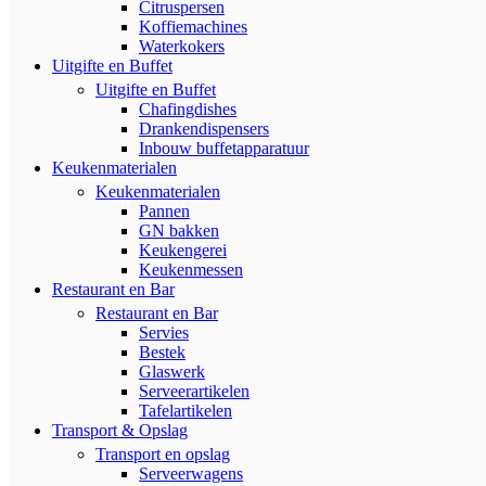
Citruspersen
Koffiemachines
Waterkokers
Uitgifte en Buffet
Uitgifte en Buffet
Chafingdishes
Drankendispensers
Inbouw buffetapparatuur
Keukenmaterialen
Keukenmaterialen
Pannen
GN bakken
Keukengerei
Keukenmessen
Restaurant en Bar
Restaurant en Bar
Servies
Bestek
Glaswerk
Serveerartikelen
Tafelartikelen
Transport & Opslag
Transport en opslag
Serveerwagens