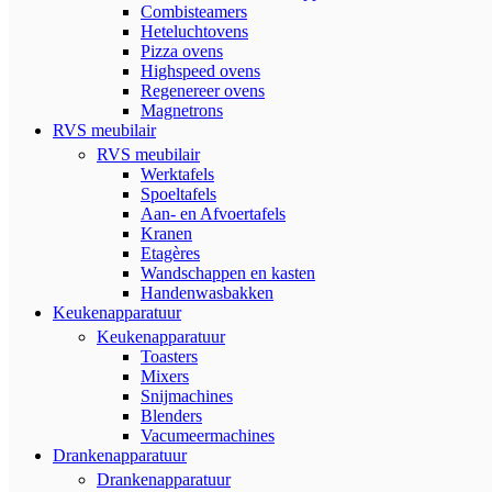
Combisteamers
Heteluchtovens
Pizza ovens
Highspeed ovens
Regenereer ovens
Magnetrons
RVS meubilair
RVS meubilair
Werktafels
Spoeltafels
Aan- en Afvoertafels
Kranen
Etagères
Wandschappen en kasten
Handenwasbakken
Keukenapparatuur
Keukenapparatuur
Toasters
Mixers
Snijmachines
Blenders
Vacumeermachines
Drankenapparatuur
Drankenapparatuur