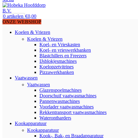
0
artikelen
€
0,00
ONZE WEBSHOP
Koelen & Vriezen
Koelen & Vriezen
Koel- en Vrieskasten
Koel- en vrieswerkbanken
Blastchillers en Freezers
IJsblokjesmachines
Koelopzetvitrines
Pizzawerkbanken
Vaatwassen
Vaatwassen
Glazenspoelmachines
Doorschuif vaatwasmachines
Pannenwasmachines
Voorlader vaatwasmachines
Rekkentransport vaatwasmachines
Waterontharders
Kookapparatuur
Kookapparatuur
Kook-, Bak- en Braadapparatuur