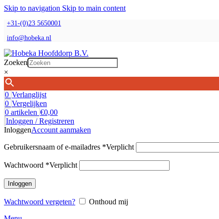
Skip to navigation
Skip to main content
+31-(0)23 5650001
info@hobeka.nl
Zoeken
×
0
Verlanglijst
0
Vergelijken
0
artikelen
€
0,00
Inloggen / Registreren
Inloggen
Account aanmaken
Gebruikersnaam of e-mailadres
*
Verplicht
Wachtwoord
*
Verplicht
Inloggen
Wachtwoord vergeten?
Onthoud mij
Menu