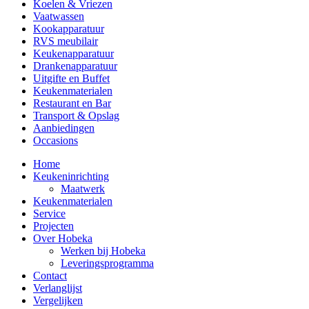
Koelen & Vriezen
Vaatwassen
Kookapparatuur
RVS meubilair
Keukenapparatuur
Drankenapparatuur
Uitgifte en Buffet
Keukenmaterialen
Restaurant en Bar
Transport & Opslag
Aanbiedingen
Occasions
Home
Keukeninrichting
Maatwerk
Keukenmaterialen
Service
Projecten
Over Hobeka
Werken bij Hobeka
Leveringsprogramma
Contact
Verlanglijst
Vergelijken