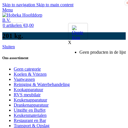
Skip to navigation
Skip to main content
Menu
0
artikelen
€
0,00
201 kg.
X
Sluiten
Geen producten in de lijst
Ons assortiment
Geen categorie
Koelen & Vriezen
Vaatwassen
Reiniging & Waterbehandeling
Kookapparatuur
RVS meubilair
Keukenapparatuur
Drankenapparatuur
Uitgifte en Buffet
Keukenmaterialen
Restaurant en Bar
Transport & Opslag