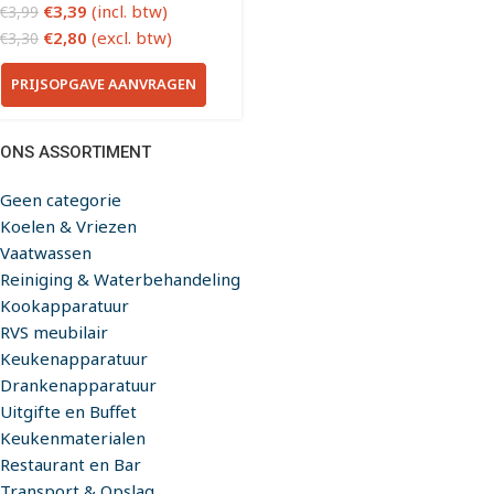
€
3,39
(incl. btw)
€
3,99
€
2,80
(excl. btw)
€
3,30
PRIJSOPGAVE AANVRAGEN
ONS ASSORTIMENT
Geen categorie
Koelen & Vriezen
Vaatwassen
Reiniging & Waterbehandeling
Kookapparatuur
RVS meubilair
Keukenapparatuur
Drankenapparatuur
Uitgifte en Buffet
Keukenmaterialen
Restaurant en Bar
Transport & Opslag