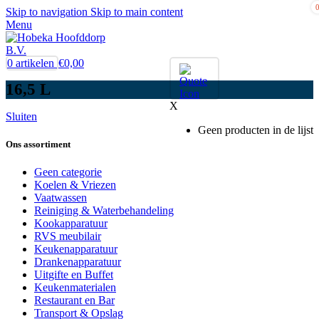
Skip to navigation
Skip to main content
Menu
0
artikelen
€
0,00
16,5 L
X
Sluiten
Geen producten in de lijst
Ons assortiment
Geen categorie
Koelen & Vriezen
Vaatwassen
Reiniging & Waterbehandeling
Kookapparatuur
RVS meubilair
Keukenapparatuur
Drankenapparatuur
Uitgifte en Buffet
Keukenmaterialen
Restaurant en Bar
Transport & Opslag