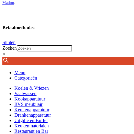
Madoo
.
Betaalmethodes
Sluiten
Zoeken
×
Menu
Categorieën
Koelen & Vriezen
Vaatwassen
Kookapparatuur
RVS meubilair
Keukenapparatuur
Drankenapparatuur
Uitgifte en Buffet
Keukenmaterialen
Restaurant en Bar