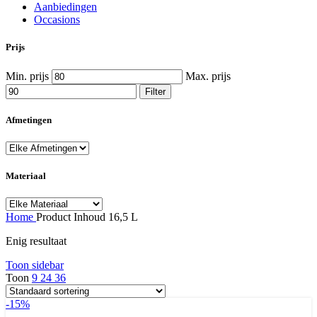
Aanbiedingen
Occasions
Prijs
Min. prijs
Max. prijs
Filter
Afmetingen
Materiaal
Home
Product Inhoud
16,5 L
Enig resultaat
Toon sidebar
Toon
9
24
36
-15%