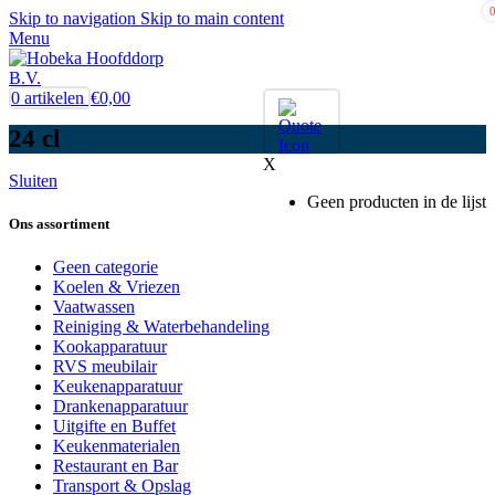
Skip to navigation
Skip to main content
Menu
0
artikelen
€
0,00
24 cl
X
Sluiten
Geen producten in de lijst
Ons assortiment
Geen categorie
Koelen & Vriezen
Vaatwassen
Reiniging & Waterbehandeling
Kookapparatuur
RVS meubilair
Keukenapparatuur
Drankenapparatuur
Uitgifte en Buffet
Keukenmaterialen
Restaurant en Bar
Transport & Opslag