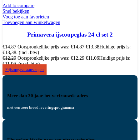
Add to compare
Snel bekijken
Voeg toe aan favorieten
Toevoegen aan winkelwagen
Primavera ijscoupeglas 24 cl set 2
€
14,87
Oorspronkelijke prijs was: €14,87.
€
13,38
Huidige prijs is:
€13,38.
(incl. btw)
€
12,29
Oorspronkelijke prijs was: €12,29.
€
11,06
Huidige prijs is:
€11,06.
(excl. btw)
Prijsopgave aanvragen
Meer dan 30 jaar het vertrouwde adres
met een zeer breed leveringsprogramma
Uitwerken ideeën naar een uitgewerkt plan