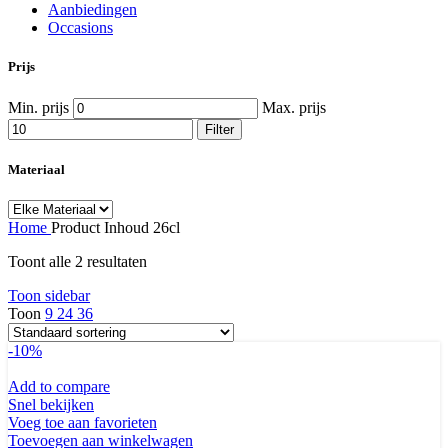
Aanbiedingen
Occasions
Prijs
Min. prijs
Max. prijs
Filter
Materiaal
Home
Product Inhoud
26cl
Toont alle 2 resultaten
Toon sidebar
Toon
9
24
36
-10%
Add to compare
Snel bekijken
Voeg toe aan favorieten
Toevoegen aan winkelwagen