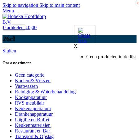
Skip to navigation
Skip to main content
Menu
0
artikelen
€
0,00
26cl
X
Sluiten
Geen producten in de lijst
Ons assortiment
Geen categorie
Koelen & Vriezen
Vaatwassen
Reiniging & Waterbehandeling
Kookapparatuur
RVS meubilair
Keukenapparatuur
Drankenapparatuur
Uitgifte en Buffet
Keukenmaterialen
Restaurant en Bar
Transport & Opslag