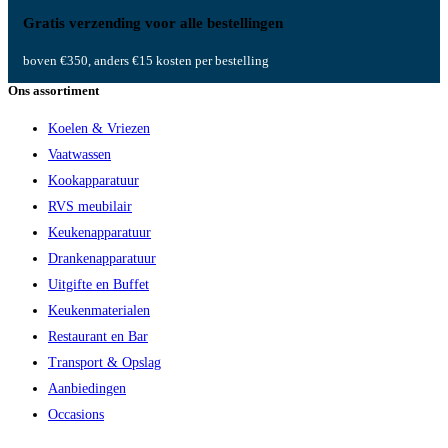
Gratis verzending voor alle bestellingen
boven €350, anders €15 kosten per bestelling
Ons assortiment
Koelen & Vriezen
Vaatwassen
Kookapparatuur
RVS meubilair
Keukenapparatuur
Drankenapparatuur
Uitgifte en Buffet
Keukenmaterialen
Restaurant en Bar
Transport & Opslag
Aanbiedingen
Occasions