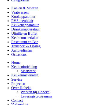
Categorieën
Koelen & Vriezen
Vaatwassen
Kookapparatuur
RVS meubilair
Keukenapparatuur
Drankenapparatuur
Uitgifte en Buffet
Keukenmaterialen
Restaurant en Bar
Transport & Opslag
Aanbiedingen
Occasions
Home
Keukeninrichting
Maatwerk
Keukenmaterialen
Service
Projecten
Over Hobeka
Werken bij Hobeka
Leveringsprogramma
Contact
Verlanglijst