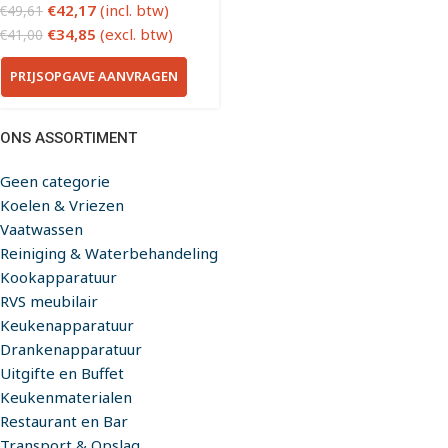
€
42,17
(incl. btw)
€
49,61
€
34,85
(excl. btw)
€
41,00
PRIJSOPGAVE AANVRAGEN
ONS ASSORTIMENT
Geen categorie
Koelen & Vriezen
Vaatwassen
Reiniging & Waterbehandeling
Kookapparatuur
RVS meubilair
Keukenapparatuur
Drankenapparatuur
Uitgifte en Buffet
Keukenmaterialen
Restaurant en Bar
Transport & Opslag