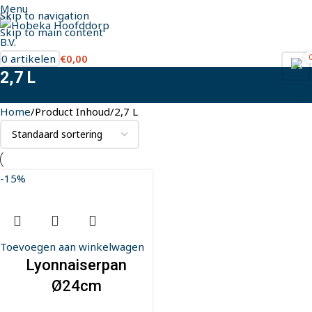
Menu
Skip to navigation
Skip to main content
0
artikelen
€
0,00
2,7 L
Home
Product Inhoud
2,7 L
-15%
Toevoegen aan winkelwagen
Lyonnaiserpan
Ø24cm