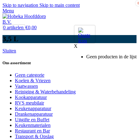
Skip to navigation
Skip to main content
Menu
0
artikelen
€
0,00
3,5 L
X
Sluiten
Geen producten in de lijst
Ons assortiment
Geen categorie
Koelen & Vriezen
Vaatwassen
Reiniging & Waterbehandeling
Kookapparatuur
RVS meubilair
Keukenapparatuur
Drankenapparatuur
Uitgifte en Buffet
Keukenmaterialen
Restaurant en Bar
Transport & Opslag