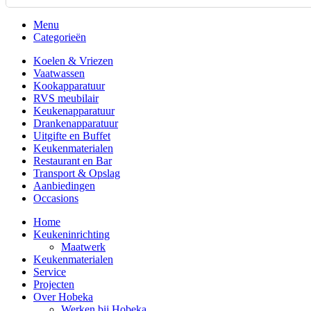
Menu
Categorieën
Koelen & Vriezen
Vaatwassen
Kookapparatuur
RVS meubilair
Keukenapparatuur
Drankenapparatuur
Uitgifte en Buffet
Keukenmaterialen
Restaurant en Bar
Transport & Opslag
Aanbiedingen
Occasions
Home
Keukeninrichting
Maatwerk
Keukenmaterialen
Service
Projecten
Over Hobeka
Werken bij Hobeka