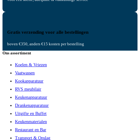
Gratis verzending voor alle bestellingen
boven €350, anders €15 kosten per bestelling
Ons assortiment
Koelen & Vriezen
Vaatwassen
Kookapparatuur
RVS meubilair
Keukenapparatuur
Drankenapparatuur
Uitgifte en Buffet
Keukenmaterialen
Restaurant en Bar
Transport & Opslag