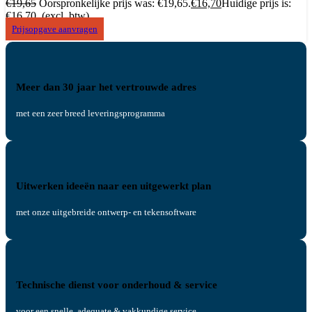
€
19,65
Oorspronkelijke prijs was: €19,65.
€
16,70
Huidige prijs is:
€16,70.
(excl. btw)
Prijsopgave aanvragen
Meer dan 30 jaar het vertrouwde adres
met een zeer breed leveringsprogramma
Uitwerken ideeën naar een uitgewerkt plan
met onze uitgebreide ontwerp- en tekensoftware
Technische dienst voor onderhoud & service
voor een snelle, adequate & vakkundige service