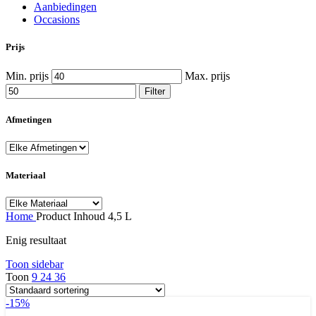
Aanbiedingen
Occasions
Prijs
Min. prijs
Max. prijs
Filter
Afmetingen
Materiaal
Home
Product Inhoud
4,5 L
Enig resultaat
Toon sidebar
Toon
9
24
36
-15%