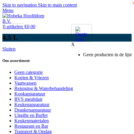
Skip to navigation
Skip to main content
Menu
0
artikelen
€
0,00
4,5 L
X
Sluiten
Geen producten in de lijst
Ons assortiment
Geen categorie
Koelen & Vriezen
Vaatwassen
Reiniging & Waterbehandeling
Kookapparatuur
RVS meubilair
Keukenapparatuur
Drankenapparatuur
Uitgifte en Buffet
Keukenmaterialen
Restaurant en Bar
Transport & Opslag