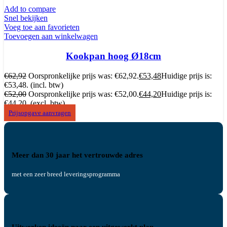
Add to compare
Snel bekijken
Voeg toe aan favorieten
Toevoegen aan winkelwagen
Kookpan hoog Ø18cm
€
62,92
Oorspronkelijke prijs was: €62,92.
€
53,48
Huidige prijs is:
€53,48.
(incl. btw)
€
52,00
Oorspronkelijke prijs was: €52,00.
€
44,20
Huidige prijs is:
€44,20.
(excl. btw)
Prijsopgave aanvragen
Meer dan 30 jaar het vertrouwde adres
met een zeer breed leveringsprogramma
Uitwerken ideeën naar een uitgewerkt plan