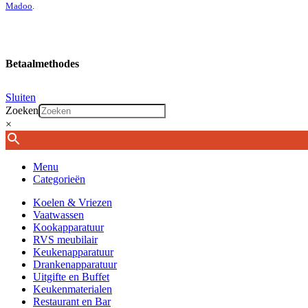
Madoo
.
Betaalmethodes
Sluiten
Zoeken
×
Menu
Categorieën
Koelen & Vriezen
Vaatwassen
Kookapparatuur
RVS meubilair
Keukenapparatuur
Drankenapparatuur
Uitgifte en Buffet
Keukenmaterialen
Restaurant en Bar