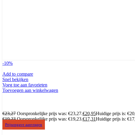
-10%
Add to compare
Snel bekijken
Voeg toe aan favorieten
Toevoegen aan winkelwagen
€
23,27
Oorspronkelijke prijs was: €23,27.
€
20,95
Huidige prijs is: €20
€
19,23
Oorspronkelijke prijs was: €19,23.
€
17,31
Huidige prijs is: €17
Prijsopgave aanvragen