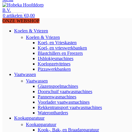
0
artikelen
€
0,00
ONZE WEBSHOP
Koelen & Vriezen
Koelen & Vriezen
Koel- en Vrieskasten
Koel- en vrieswerkbanken
Blastchillers en Freezers
IJsblokjesmachines
Koelopzetvitrines
Pizzawerkbanken
Vaatwassen
Vaatwassen
Glazenspoelmachines
Doorschuif vaatwasmachines
Pannenwasmachines
Voorlader vaatwasmachines
Rekkentransport vaatwasmachines
Waterontharders
Kookapparatuur
Kookapparatuur
Kook-, Bak- en Braadapparatuur