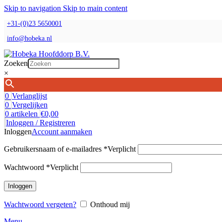
Skip to navigation
Skip to main content
+31-(0)23 5650001
info@hobeka.nl
Zoeken
×
0
Verlanglijst
0
Vergelijken
0
artikelen
€
0,00
Inloggen / Registreren
Inloggen
Account aanmaken
Gebruikersnaam of e-mailadres
*
Verplicht
Wachtwoord
*
Verplicht
Inloggen
Wachtwoord vergeten?
Onthoud mij
Menu