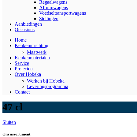
Regaalwagens
Afruimwagens
Voedseltransportwagens
Stellingen
Aanbiedingen
Occasions
Home
Keukeninrichting
Maatwerk
Keukenmaterialen
Service
Projecten
Over Hobeka
Werken bij Hobeka
Leveringsprogramma
Contact
47 cl
Sluiten
Ons assortiment