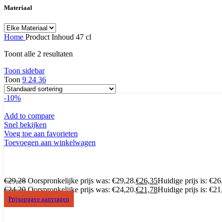
Materiaal
Home
Product Inhoud
47 cl
Toont alle 2 resultaten
Toon sidebar
Toon
9
24
36
-10%
Add to compare
Snel bekijken
Voeg toe aan favorieten
Toevoegen aan winkelwagen
€
29,28
Oorspronkelijke prijs was: €29,28.
€
26,35
Huidige prijs is: €26
€
24,20
Oorspronkelijke prijs was: €24,20.
€
21,78
Huidige prijs is: €21
Prijsopgave aanvragen