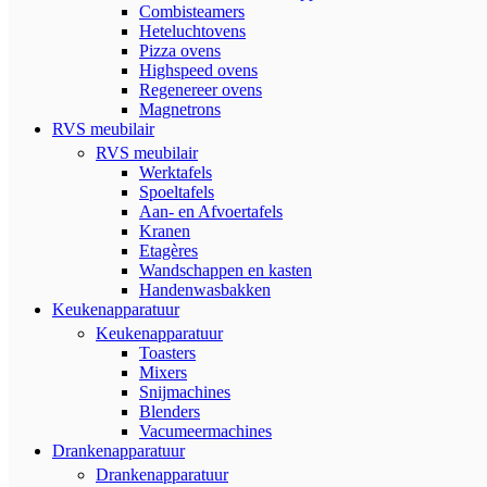
Combisteamers
Heteluchtovens
Pizza ovens
Highspeed ovens
Regenereer ovens
Magnetrons
RVS meubilair
RVS meubilair
Werktafels
Spoeltafels
Aan- en Afvoertafels
Kranen
Etagères
Wandschappen en kasten
Handenwasbakken
Keukenapparatuur
Keukenapparatuur
Toasters
Mixers
Snijmachines
Blenders
Vacumeermachines
Drankenapparatuur
Drankenapparatuur