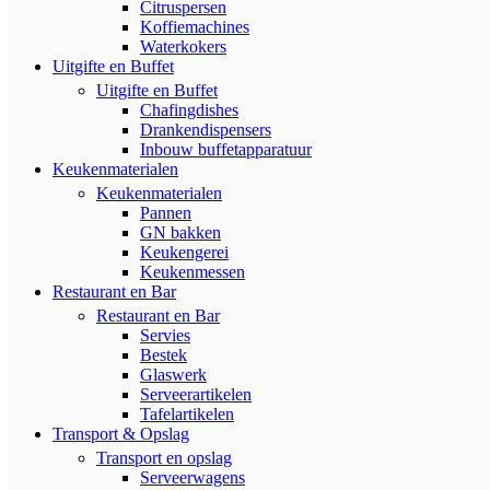
Citruspersen
Koffiemachines
Waterkokers
Uitgifte en Buffet
Uitgifte en Buffet
Chafingdishes
Drankendispensers
Inbouw buffetapparatuur
Keukenmaterialen
Keukenmaterialen
Pannen
GN bakken
Keukengerei
Keukenmessen
Restaurant en Bar
Restaurant en Bar
Servies
Bestek
Glaswerk
Serveerartikelen
Tafelartikelen
Transport & Opslag
Transport en opslag
Serveerwagens