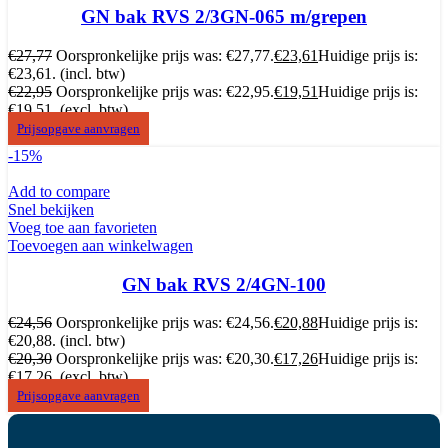
GN bak RVS 2/3GN-065 m/grepen
€
27,77
Oorspronkelijke prijs was: €27,77.
€
23,61
Huidige prijs is:
€23,61.
(incl. btw)
€
22,95
Oorspronkelijke prijs was: €22,95.
€
19,51
Huidige prijs is:
€19,51.
(excl. btw)
Prijsopgave aanvragen
-15%
Add to compare
Snel bekijken
Voeg toe aan favorieten
Toevoegen aan winkelwagen
GN bak RVS 2/4GN-100
€
24,56
Oorspronkelijke prijs was: €24,56.
€
20,88
Huidige prijs is:
€20,88.
(incl. btw)
€
20,30
Oorspronkelijke prijs was: €20,30.
€
17,26
Huidige prijs is:
€17,26.
(excl. btw)
Prijsopgave aanvragen