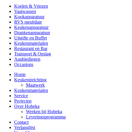
Koelen & Vriezen
Vaatwassen
Kookapparatuur
RVS meubilair
Keukenapparatuur
Drankenapparatuur
Uitgifte en Buffet
Keukenmaterialen
Restaurant en Bar
Transport & Opslag
Aanbiedingen
Occasions
Home
Keukeninrichting
Maatwerk
Keukenmaterialen
Service
Projecten
Over Hobeka
Werken bij Hobeka
Leveringsprogramma
Contact
Verlanglijst