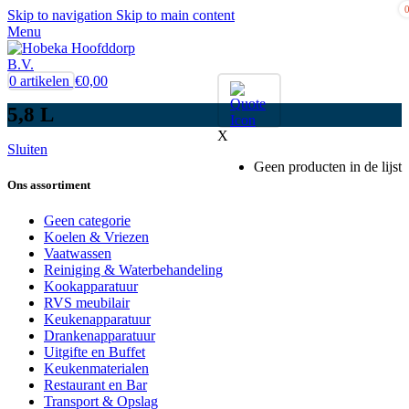
Skip to navigation
Skip to main content
Menu
0
artikelen
€
0,00
5,8 L
X
Sluiten
Geen producten in de lijst
Ons assortiment
Geen categorie
Koelen & Vriezen
Vaatwassen
Reiniging & Waterbehandeling
Kookapparatuur
RVS meubilair
Keukenapparatuur
Drankenapparatuur
Uitgifte en Buffet
Keukenmaterialen
Restaurant en Bar
Transport & Opslag