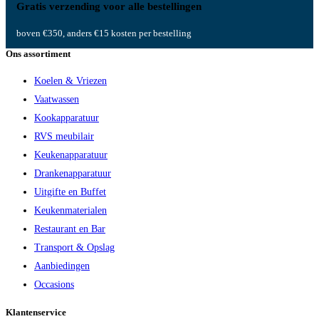
Gratis verzending voor alle bestellingen
boven €350, anders €15 kosten per bestelling
Ons assortiment
Koelen & Vriezen
Vaatwassen
Kookapparatuur
RVS meubilair
Keukenapparatuur
Drankenapparatuur
Uitgifte en Buffet
Keukenmaterialen
Restaurant en Bar
Transport & Opslag
Aanbiedingen
Occasions
Klantenservice