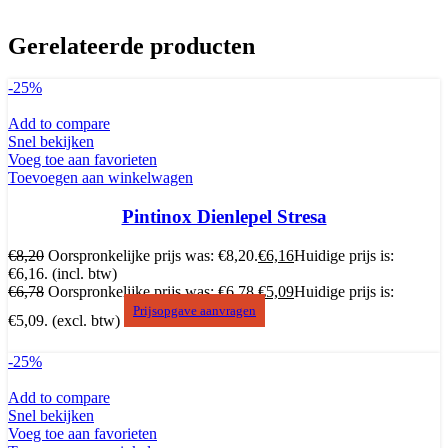
Gerelateerde producten
-25%
Add to compare
Snel bekijken
Voeg toe aan favorieten
Toevoegen aan winkelwagen
Pintinox Dienlepel Stresa
€
8,20
Oorspronkelijke prijs was: €8,20.
€
6,16
Huidige prijs is:
€6,16.
(incl. btw)
€
6,78
Oorspronkelijke prijs was: €6,78.
€
5,09
Huidige prijs is:
Prijsopgave aanvragen
€5,09.
(excl. btw)
-25%
Add to compare
Snel bekijken
Voeg toe aan favorieten