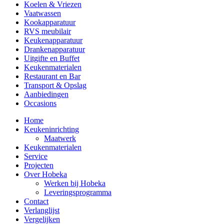
Koelen & Vriezen
Vaatwassen
Kookapparatuur
RVS meubilair
Keukenapparatuur
Drankenapparatuur
Uitgifte en Buffet
Keukenmaterialen
Restaurant en Bar
Transport & Opslag
Aanbiedingen
Occasions
Home
Keukeninrichting
Maatwerk
Keukenmaterialen
Service
Projecten
Over Hobeka
Werken bij Hobeka
Leveringsprogramma
Contact
Verlanglijst
Vergelijken