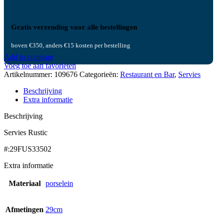
Gratis verzending voor alle bestellingen
boven €350, anders €15 kosten per bestelling
Add to compare
Voeg toe aan favorieten
Artikelnummer:
109676
Categorieën:
Restaurant en Bar
,
Servies
Beschrijving
Extra informatie
Beschrijving
Servies Rustic
#:29FUS33502
Extra informatie
Materiaal
porselein
Afmetingen
29cm