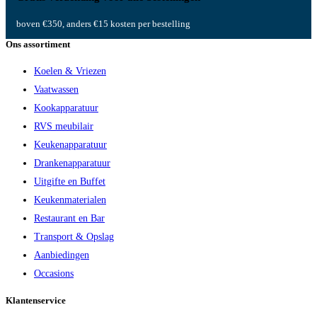
boven €350, anders €15 kosten per bestelling
Ons assortiment
Koelen & Vriezen
Vaatwassen
Kookapparatuur
RVS meubilair
Keukenapparatuur
Drankenapparatuur
Uitgifte en Buffet
Keukenmaterialen
Restaurant en Bar
Transport & Opslag
Aanbiedingen
Occasions
Klantenservice