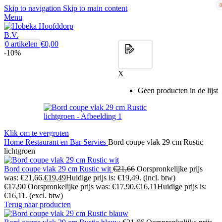
Skip to navigation
Skip to main content
Menu
0
artikelen
€
0,00
-10%
X
Geen producten in de lijst
Klik om te vergroten
Home
Restaurant en Bar
Servies
Bord coupe vlak 29 cm Rustic
lichtgroen
Bord coupe vlak 29 cm Rustic wit
€
21,66
Oorspronkelijke prijs
was: €21,66.
€
19,49
Huidige prijs is: €19,49.
(incl. btw)
€
17,90
Oorspronkelijke prijs was: €17,90.
€
16,11
Huidige prijs is:
€16,11.
(excl. btw)
Terug naar producten