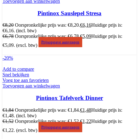
Toevoegen aan winkelwagen
Pintinox Sauslepel Stresa
€
8,20
Oorspronkelijke prijs was: €8,20.
€
6,16
Huidige prijs is:
€6,16.
(incl. btw)
€
6,78
Oorspronkelijke prijs was: €6,78.
€
5,09
Huidige prijs is:
Prijsopgave aanvragen
€5,09.
(excl. btw)
-20%
Add to compare
Snel bekijken
Voeg toe aan favorieten
Toevoegen aan winkelwagen
Pintinox Tafelvork Dinner
€
1,84
Oorspronkelijke prijs was: €1,84.
€
1,48
Huidige prijs is:
€1,48.
(incl. btw)
€
1,52
Oorspronkelijke prijs was: €1,52.
€
1,22
Huidige prijs is:
Prijsopgave aanvragen
€1,22.
(excl. btw)