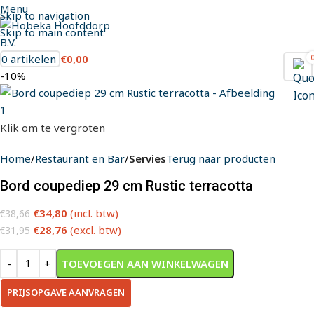
Menu
Skip to navigation
Skip to main content
0
artikelen
€
0,00
-10%
Klik om te vergroten
Home
Restaurant en Bar
Servies
Terug naar producten
Bord coupediep 29 cm Rustic terracotta
€
34,80
(incl. btw)
€
38,66
€
28,76
(excl. btw)
€
31,95
TOEVOEGEN AAN WINKELWAGEN
PRIJSOPGAVE AANVRAGEN