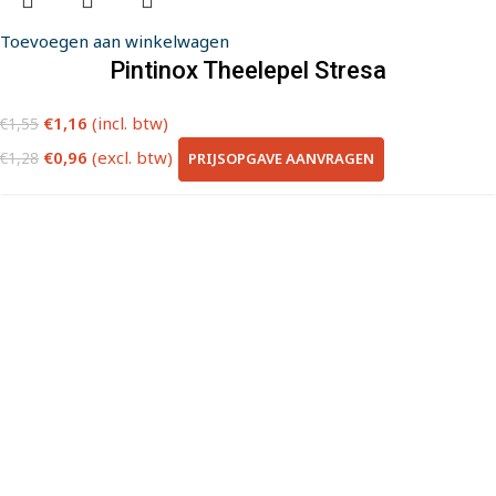
Toevoegen aan winkelwagen
Pintinox Theelepel Stresa
€
1,16
(incl. btw)
€
1,55
€
0,96
(excl. btw)
PRIJSOPGAVE AANVRAGEN
€
1,28