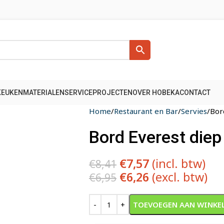
KEUKENMATERIALEN
SERVICE
PROJECTEN
OVER HOBEKA
CONTACT
Home
Restaurant en Bar
Servies
Bor
Bord Everest diep
€
7,57
(incl. btw)
€
8,41
€
6,26
(excl. btw)
€
6,95
Alternative:
TOEVOEGEN AAN WINKE