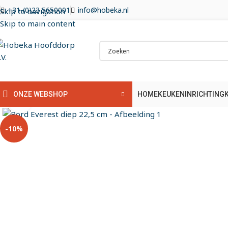
+31-(0)23 5650001
info@hobeka.nl
Skip to navigation
Skip to main content
HOME
KEUKENINRICHTING
ONZE WEBSHOP
Klik om te vergroten
-10%