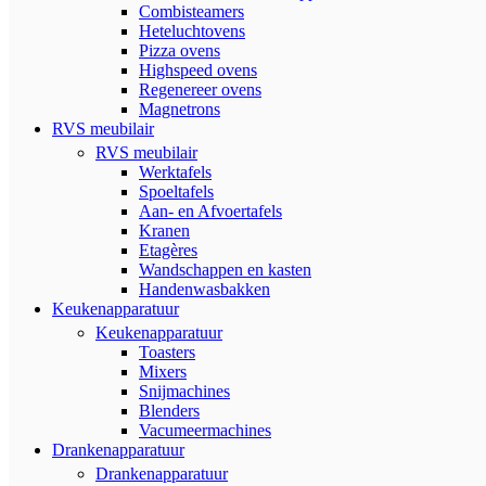
Combisteamers
Heteluchtovens
Pizza ovens
Highspeed ovens
Regenereer ovens
Magnetrons
RVS meubilair
RVS meubilair
Werktafels
Spoeltafels
Aan- en Afvoertafels
Kranen
Etagères
Wandschappen en kasten
Handenwasbakken
Keukenapparatuur
Keukenapparatuur
Toasters
Mixers
Snijmachines
Blenders
Vacumeermachines
Drankenapparatuur
Drankenapparatuur