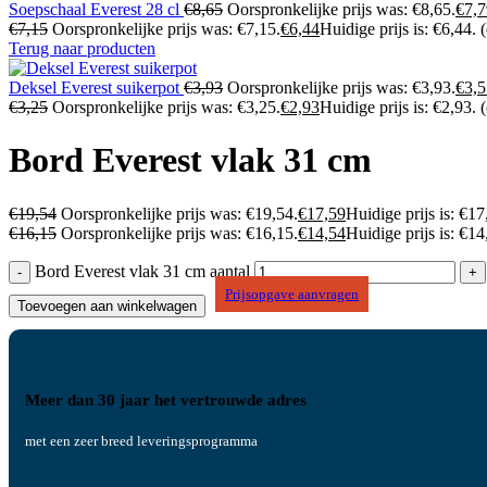
Soepschaal Everest 28 cl
€
8,65
Oorspronkelijke prijs was: €8,65.
€
7,7
€
7,15
Oorspronkelijke prijs was: €7,15.
€
6,44
Huidige prijs is: €6,44.
Terug naar producten
Deksel Everest suikerpot
€
3,93
Oorspronkelijke prijs was: €3,93.
€
3,5
€
3,25
Oorspronkelijke prijs was: €3,25.
€
2,93
Huidige prijs is: €2,93.
Bord Everest vlak 31 cm
€
19,54
Oorspronkelijke prijs was: €19,54.
€
17,59
Huidige prijs is: €17
€
16,15
Oorspronkelijke prijs was: €16,15.
€
14,54
Huidige prijs is: €14
Bord Everest vlak 31 cm aantal
Prijsopgave aanvragen
Toevoegen aan winkelwagen
Meer dan 30 jaar het vertrouwde adres
met een zeer breed leveringsprogramma