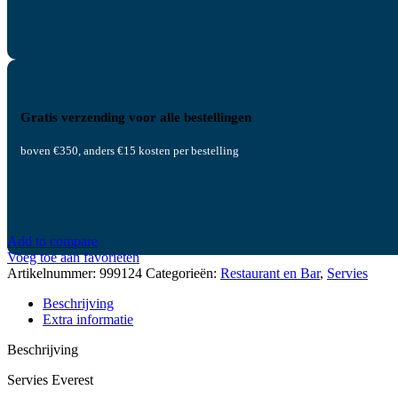
Gratis verzending voor alle bestellingen
boven €350, anders €15 kosten per bestelling
Add to compare
Voeg toe aan favorieten
Artikelnummer:
999124
Categorieën:
Restaurant en Bar
,
Servies
Beschrijving
Extra informatie
Beschrijving
Servies Everest