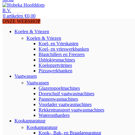
0
artikelen
€
0,00
ONZE WEBSHOP
Koelen & Vriezen
Koelen & Vriezen
Koel- en Vrieskasten
Koel- en vrieswerkbanken
Blastchillers en Freezers
IJsblokjesmachines
Koelopzetvitrines
Pizzawerkbanken
Vaatwassen
Vaatwassen
Glazenspoelmachines
Doorschuif vaatwasmachines
Pannenwasmachines
Voorlader vaatwasmachines
Rekkentransport vaatwasmachines
Waterontharders
Kookapparatuur
Kookapparatuur
Kook-, Bak- en Braadapparatuur