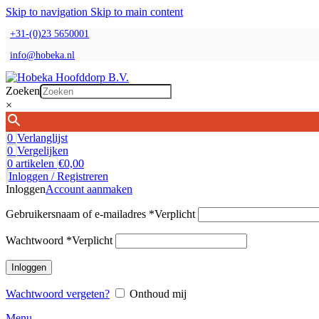
Skip to navigation
Skip to main content
+31-(0)23 5650001
info@hobeka.nl
Zoeken
×
0
Verlanglijst
0
Vergelijken
0
artikelen
€
0,00
Inloggen / Registreren
Inloggen
Account aanmaken
Gebruikersnaam of e-mailadres
*
Verplicht
Wachtwoord
*
Verplicht
Inloggen
Wachtwoord vergeten?
Onthoud mij
Menu