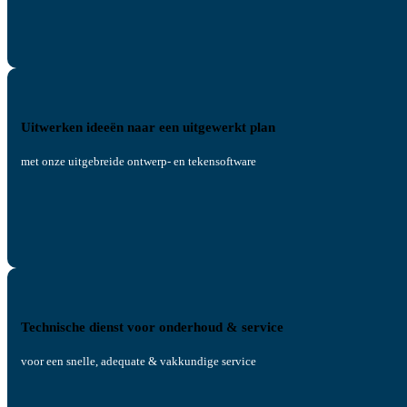
Uitwerken ideeën naar een uitgewerkt plan
met onze uitgebreide ontwerp- en tekensoftware
Technische dienst voor onderhoud & service
voor een snelle, adequate & vakkundige service