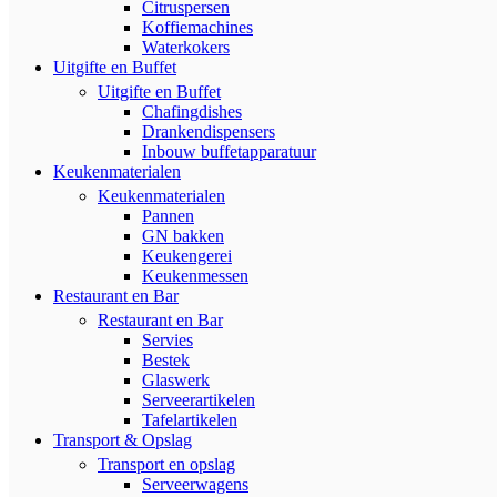
Citruspersen
Koffiemachines
Waterkokers
Uitgifte en Buffet
Uitgifte en Buffet
Chafingdishes
Drankendispensers
Inbouw buffetapparatuur
Keukenmaterialen
Keukenmaterialen
Pannen
GN bakken
Keukengerei
Keukenmessen
Restaurant en Bar
Restaurant en Bar
Servies
Bestek
Glaswerk
Serveerartikelen
Tafelartikelen
Transport & Opslag
Transport en opslag
Serveerwagens