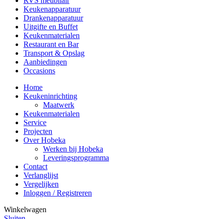
RVS meubilair
Keukenapparatuur
Drankenapparatuur
Uitgifte en Buffet
Keukenmaterialen
Restaurant en Bar
Transport & Opslag
Aanbiedingen
Occasions
Home
Keukeninrichting
Maatwerk
Keukenmaterialen
Service
Projecten
Over Hobeka
Werken bij Hobeka
Leveringsprogramma
Contact
Verlanglijst
Vergelijken
Inloggen / Registreren
Winkelwagen
Sluiten