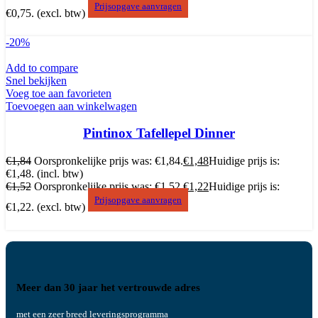
Prijsopgave aanvragen
€0,75.
(excl. btw)
-20%
Add to compare
Snel bekijken
Voeg toe aan favorieten
Toevoegen aan winkelwagen
Pintinox Tafellepel Dinner
€
1,84
Oorspronkelijke prijs was: €1,84.
€
1,48
Huidige prijs is:
€1,48.
(incl. btw)
€
1,52
Oorspronkelijke prijs was: €1,52.
€
1,22
Huidige prijs is:
Prijsopgave aanvragen
€1,22.
(excl. btw)
Meer dan 30 jaar het vertrouwde adres
met een zeer breed leveringsprogramma