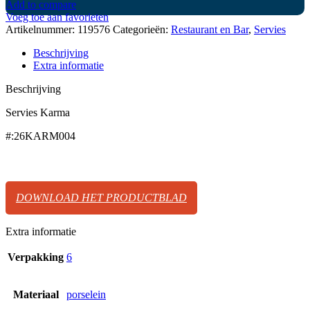
Add to compare
Voeg toe aan favorieten
Artikelnummer:
119576
Categorieën:
Restaurant en Bar
,
Servies
Beschrijving
Extra informatie
Beschrijving
Servies Karma
#:26KARM004
DOWNLOAD HET PRODUCTBLAD
Extra informatie
Verpakking
6
Materiaal
porselein