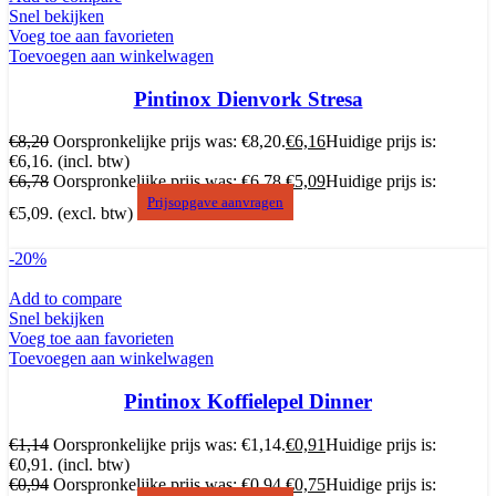
Snel bekijken
Voeg toe aan favorieten
Toevoegen aan winkelwagen
Pintinox Dienvork Stresa
€
8,20
Oorspronkelijke prijs was: €8,20.
€
6,16
Huidige prijs is:
€6,16.
(incl. btw)
€
6,78
Oorspronkelijke prijs was: €6,78.
€
5,09
Huidige prijs is:
Prijsopgave aanvragen
€5,09.
(excl. btw)
-20%
Add to compare
Snel bekijken
Voeg toe aan favorieten
Toevoegen aan winkelwagen
Pintinox Koffielepel Dinner
€
1,14
Oorspronkelijke prijs was: €1,14.
€
0,91
Huidige prijs is:
€0,91.
(incl. btw)
€
0,94
Oorspronkelijke prijs was: €0,94.
€
0,75
Huidige prijs is: