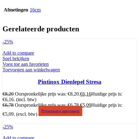
Afmetingen
16cm
Gerelateerde producten
-25%
Add to compare
Snel bekijken
Voeg toe aan favorieten
Toevoegen aan winkelwagen
Pintinox Dienlepel Stresa
€
8,20
Oorspronkelijke prijs was: €8,20.
€
6,16
Huidige prijs is:
€6,16.
(incl. btw)
€
6,78
Oorspronkelijke prijs was: €6,78.
€
5,09
Huidige prijs is:
Prijsopgave aanvragen
€5,09.
(excl. btw)
-25%
Add to compare