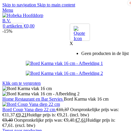
Skip to navigation
Skip to main content
Menu
0
artikelen
€
0,00
-15%
X
Geen producten in de lijst
Klik om te vergroten
Home
Restaurant en Bar
Servies
Bord Karma vlak 16 cm
Bord Coup Vana diep 22 cm
€
11,37
Oorspronkelijke prijs was:
€11,37.
€
9,21
Huidige prijs is: €9,21.
(incl. btw)
€
9,40
Oorspronkelijke prijs was: €9,40.
€
7,61
Huidige prijs is:
€7,61.
(excl. btw)
Terug naar producten