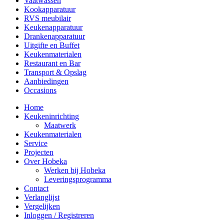
Vaatwassen
Kookapparatuur
RVS meubilair
Keukenapparatuur
Drankenapparatuur
Uitgifte en Buffet
Keukenmaterialen
Restaurant en Bar
Transport & Opslag
Aanbiedingen
Occasions
Home
Keukeninrichting
Maatwerk
Keukenmaterialen
Service
Projecten
Over Hobeka
Werken bij Hobeka
Leveringsprogramma
Contact
Verlanglijst
Vergelijken
Inloggen / Registreren