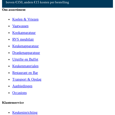
boven €350, anders €15 kosten per bestelling
Ons assortiment
Koelen & Vriezen
Vaatwassen
Kookapparatuur
RVS meubilair
Keukenapparatuur
Drankenapparatuur
Uitgifte en Buffet
Keukenmaterialen
Restaurant en Bar
Transport & Opslag
Aanbiedingen
Occasions
Klantenservice
Keukeninrichting