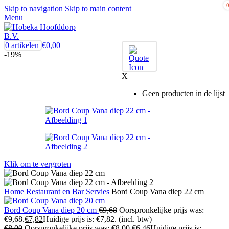
Skip to navigation
Skip to main content
Menu
0
artikelen
€
0,00
-19%
X
Geen producten in de lijst
Klik om te vergroten
Home
Restaurant en Bar
Servies
Bord Coup Vana diep 22 cm
Bord Coup Vana diep 20 cm
€
9,68
Oorspronkelijke prijs was:
€9,68.
€
7,82
Huidige prijs is: €7,82.
(incl. btw)
€
8,00
Oorspronkelijke prijs was: €8,00.
€
6,46
Huidige prijs is: