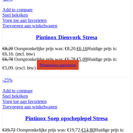
Add to compare
Snel bekijken
Voeg toe aan favorieten
Toevoegen aan winkelwagen
Pintinox Dienvork Stresa
€
8,20
Oorspronkelijke prijs was: €8,20.
€
6,16
Huidige prijs is:
€6,16.
(incl. btw)
€
6,78
Oorspronkelijke prijs was: €6,78.
€
5,09
Huidige prijs is:
Prijsopgave aanvragen
€5,09.
(excl. btw)
-25%
Add to compare
Snel bekijken
Voeg toe aan favorieten
Toevoegen aan winkelwagen
Pintinox Soep opscheplepel Stresa
€
19,72
Oorspronkelijke prijs was: €19,72.
€
14,80
Huidige prijs is: