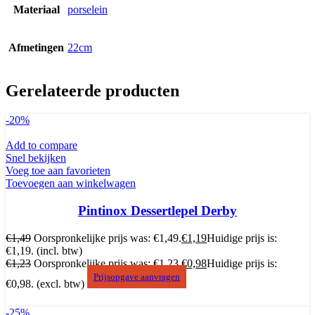
Materiaal
porselein
Afmetingen
22cm
Gerelateerde producten
-20%
Add to compare
Snel bekijken
Voeg toe aan favorieten
Toevoegen aan winkelwagen
Pintinox Dessertlepel Derby
€
1,49
Oorspronkelijke prijs was: €1,49.
€
1,19
Huidige prijs is:
€1,19.
(incl. btw)
€
1,23
Oorspronkelijke prijs was: €1,23.
€
0,98
Huidige prijs is:
Prijsopgave aanvragen
€0,98.
(excl. btw)
-25%