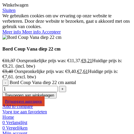
Winkelwagen
Sluiten
We gebruiken cookies om uw ervaring op onze website te
verbeteren. Door deze website te bezoeken, gaat u akkoord met ons
gebruik van cookies.
Meer info
Meer info
Accepteer
Bord Coup Vana diep 22 cm
€
11,37
Oorspronkelijke prijs was: €11,37.
€
9,21
Huidige prijs is:
€9,21.
(incl. btw)
€
9,40
Oorspronkelijke prijs was: €9,40.
€
7,61
Huidige prijs is:
€7,61.
(excl. btw)
Bord Coup Vana diep 22 cm aantal
Toevoegen aan winkelwagen
Prijsopgave aanvragen
Add to compare
Voeg toe aan favorieten
Home
0
Verlanglijst
0
Vergelijken
Mijn account