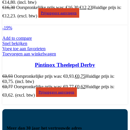
€14,80.
(incl. btw)
€
16,30
Oorspronkelijke prijs was: €16,30.
€
12,23
Huidige prijs is:
Prijsopgave aanvragen
€12,23.
(excl. btw)
-19%
Add to compare
Snel bekijken
Voeg toe aan favorieten
Toevoegen aan winkelwagen
Pintinox Theelepel Derby
€
0,93
Oorspronkelijke prijs was: €0,93.
€
0,75
Huidige prijs is:
€0,75.
(incl. btw)
€
0,77
Oorspronkelijke prijs was: €0,77.
€
0,62
Huidige prijs is:
Prijsopgave aanvragen
€0,62.
(excl. btw)
Meer dan 30 jaar het vertrouwde adres