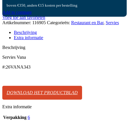
boven €350, anders €15 kosten per bestelling
Add to compare
Voeg toe aan favorieten
Artikelnummer:
116905
Categorieën:
Restaurant en Bar
,
Servies
Beschrijving
Extra informatie
Beschrijving
Servies Vana
#:26VANA343
DOWNLOAD HET PRODUCTBLAD
Extra informatie
Verpakking
6