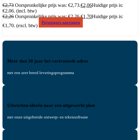
€
2,73
Oorspronkelijke prijs was: €2,73.
€
2,06
Huidige prijs is:
€2,06.
(incl. btw)
€
2,26
Oorspronkelijke prijs was: €2,26.
€
1,70
Huidige prijs is:
Prijsopgave aanvragen
€1,70.
(excl. btw)
Meer dan 30 jaar het vertrouwde adres
met een zeer breed leveringsprogramma
Uitwerken ideeën naar een uitgewerkt plan
met onze uitgebreide ontwerp- en tekensoftware