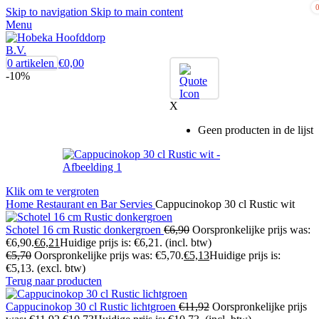
Skip to navigation
Skip to main content
Menu
0
artikelen
€
0,00
-10%
X
Geen producten in de lijst
Klik om te vergroten
Home
Restaurant en Bar
Servies
Cappucinokop 30 cl Rustic wit
Schotel 16 cm Rustic donkergroen
€
6,90
Oorspronkelijke prijs was:
€6,90.
€
6,21
Huidige prijs is: €6,21.
(incl. btw)
€
5,70
Oorspronkelijke prijs was: €5,70.
€
5,13
Huidige prijs is:
€5,13.
(excl. btw)
Terug naar producten
Cappucinokop 30 cl Rustic lichtgroen
€
11,92
Oorspronkelijke prijs