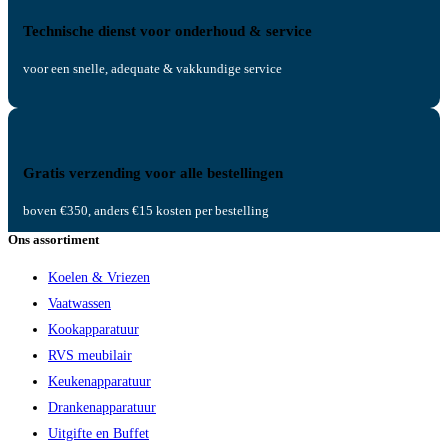
Technische dienst voor onderhoud & service
voor een snelle, adequate & vakkundige service
Gratis verzending voor alle bestellingen
boven €350, anders €15 kosten per bestelling
Ons assortiment
Koelen & Vriezen
Vaatwassen
Kookapparatuur
RVS meubilair
Keukenapparatuur
Drankenapparatuur
Uitgifte en Buffet