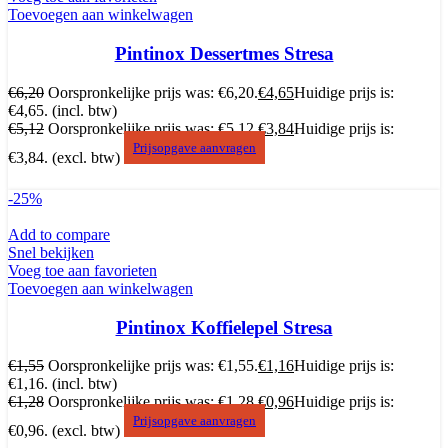
Toevoegen aan winkelwagen
Pintinox Dessertmes Stresa
€
6,20
Oorspronkelijke prijs was: €6,20.
€
4,65
Huidige prijs is:
€4,65.
(incl. btw)
€
5,12
Oorspronkelijke prijs was: €5,12.
€
3,84
Huidige prijs is:
Prijsopgave aanvragen
€3,84.
(excl. btw)
-25%
Add to compare
Snel bekijken
Voeg toe aan favorieten
Toevoegen aan winkelwagen
Pintinox Koffielepel Stresa
€
1,55
Oorspronkelijke prijs was: €1,55.
€
1,16
Huidige prijs is:
€1,16.
(incl. btw)
€
1,28
Oorspronkelijke prijs was: €1,28.
€
0,96
Huidige prijs is:
Prijsopgave aanvragen
€0,96.
(excl. btw)