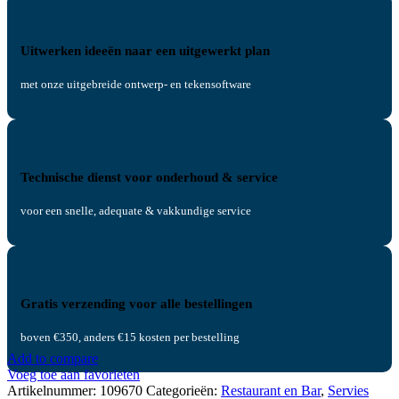
Uitwerken ideeën naar een uitgewerkt plan
met onze uitgebreide ontwerp- en tekensoftware
Technische dienst voor onderhoud & service
voor een snelle, adequate & vakkundige service
Gratis verzending voor alle bestellingen
boven €350, anders €15 kosten per bestelling
Add to compare
Voeg toe aan favorieten
Artikelnummer:
109670
Categorieën:
Restaurant en Bar
,
Servies