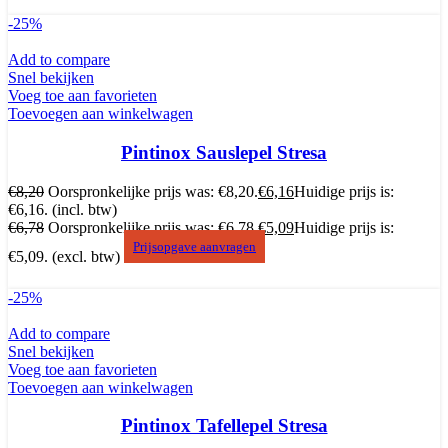
-25%
Add to compare
Snel bekijken
Voeg toe aan favorieten
Toevoegen aan winkelwagen
Pintinox Sauslepel Stresa
€
8,20
Oorspronkelijke prijs was: €8,20.
€
6,16
Huidige prijs is:
€6,16.
(incl. btw)
€
6,78
Oorspronkelijke prijs was: €6,78.
€
5,09
Huidige prijs is:
Prijsopgave aanvragen
€5,09.
(excl. btw)
-25%
Add to compare
Snel bekijken
Voeg toe aan favorieten
Toevoegen aan winkelwagen
Pintinox Tafellepel Stresa