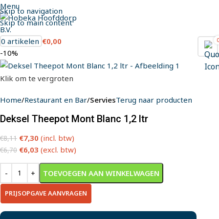
Menu
Skip to navigation
Skip to main content
0
artikelen
€
0,00
-10%
Klik om te vergroten
Home
Restaurant en Bar
Servies
Terug naar producten
Deksel Theepot Mont Blanc 1,2 ltr
€
7,30
(incl. btw)
€
8,11
€
6,03
(excl. btw)
€
6,70
TOEVOEGEN AAN WINKELWAGEN
PRIJSOPGAVE AANVRAGEN