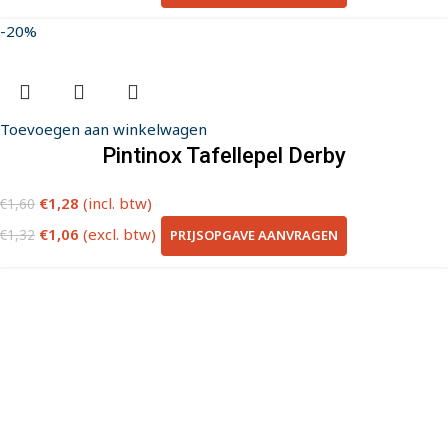
-20%
Toevoegen aan winkelwagen
Pintinox Tafellepel Derby
€
1,28
(incl. btw)
€
1,60
€
1,06
(excl. btw)
PRIJSOPGAVE AANVRAGEN
€
1,32