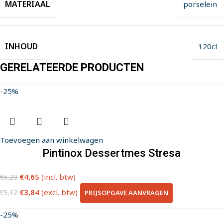
MATERIAAL
porselein
INHOUD
120cl
GERELATEERDE PRODUCTEN
-25%
Toevoegen aan winkelwagen
Pintinox Dessertmes Stresa
€
4,65
(incl. btw)
€
6,20
€
3,84
(excl. btw)
PRIJSOPGAVE AANVRAGEN
€
5,12
-25%