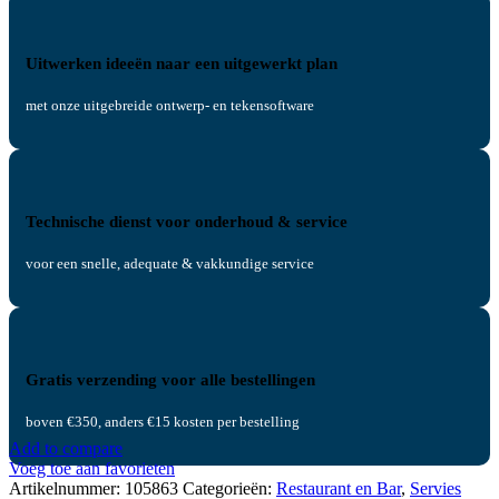
Uitwerken ideeën naar een uitgewerkt plan
met onze uitgebreide ontwerp- en tekensoftware
Technische dienst voor onderhoud & service
voor een snelle, adequate & vakkundige service
Gratis verzending voor alle bestellingen
boven €350, anders €15 kosten per bestelling
Add to compare
Voeg toe aan favorieten
Artikelnummer:
105863
Categorieën:
Restaurant en Bar
,
Servies