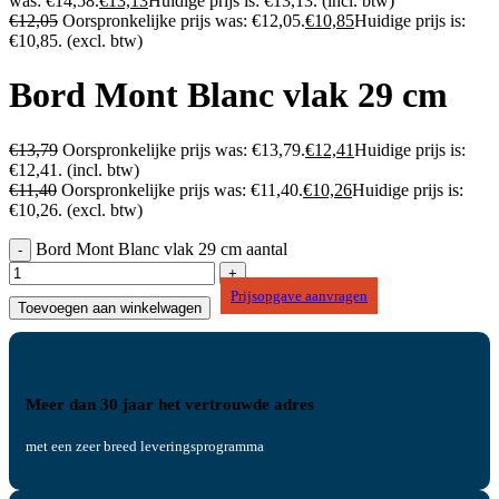
was: €14,58.
€
13,13
Huidige prijs is: €13,13.
(incl. btw)
€
12,05
Oorspronkelijke prijs was: €12,05.
€
10,85
Huidige prijs is:
€10,85.
(excl. btw)
Bord Mont Blanc vlak 29 cm
€
13,79
Oorspronkelijke prijs was: €13,79.
€
12,41
Huidige prijs is:
€12,41.
(incl. btw)
€
11,40
Oorspronkelijke prijs was: €11,40.
€
10,26
Huidige prijs is:
€10,26.
(excl. btw)
Bord Mont Blanc vlak 29 cm aantal
Prijsopgave aanvragen
Toevoegen aan winkelwagen
Meer dan 30 jaar het vertrouwde adres
met een zeer breed leveringsprogramma