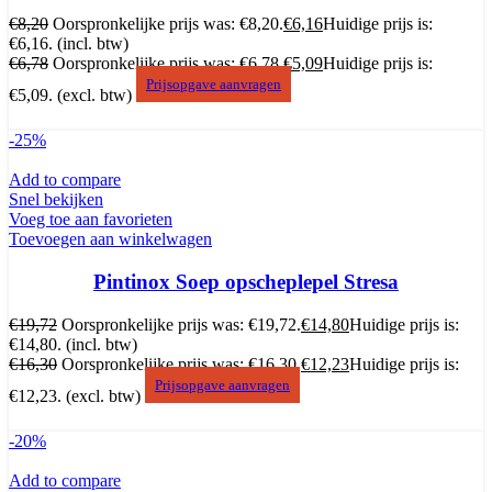
€
8,20
Oorspronkelijke prijs was: €8,20.
€
6,16
Huidige prijs is:
€6,16.
(incl. btw)
€
6,78
Oorspronkelijke prijs was: €6,78.
€
5,09
Huidige prijs is:
Prijsopgave aanvragen
€5,09.
(excl. btw)
-25%
Add to compare
Snel bekijken
Voeg toe aan favorieten
Toevoegen aan winkelwagen
Pintinox Soep opscheplepel Stresa
€
19,72
Oorspronkelijke prijs was: €19,72.
€
14,80
Huidige prijs is:
€14,80.
(incl. btw)
€
16,30
Oorspronkelijke prijs was: €16,30.
€
12,23
Huidige prijs is:
Prijsopgave aanvragen
€12,23.
(excl. btw)
-20%
Add to compare