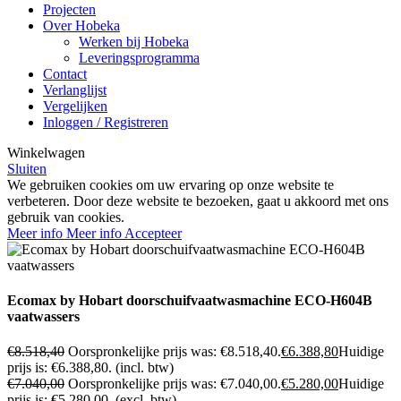
Projecten
Over Hobeka
Werken bij Hobeka
Leveringsprogramma
Contact
Verlanglijst
Vergelijken
Inloggen / Registreren
Winkelwagen
Sluiten
We gebruiken cookies om uw ervaring op onze website te
verbeteren. Door deze website te bezoeken, gaat u akkoord met ons
gebruik van cookies.
Meer info
Meer info
Accepteer
Ecomax by Hobart doorschuifvaatwasmachine ECO-H604B
vaatwassers
€
8.518,40
Oorspronkelijke prijs was: €8.518,40.
€
6.388,80
Huidige
prijs is: €6.388,80.
(incl. btw)
€
7.040,00
Oorspronkelijke prijs was: €7.040,00.
€
5.280,00
Huidige
prijs is: €5.280,00.
(excl. btw)