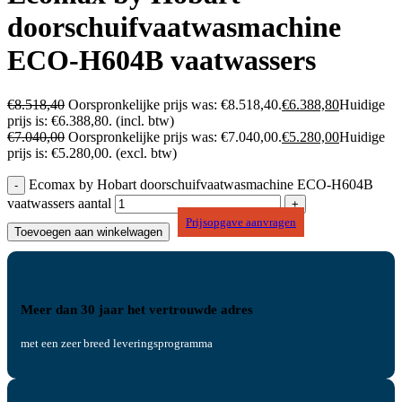
doorschuifvaatwasmachine
ECO-H604B vaatwassers
€
8.518,40
Oorspronkelijke prijs was: €8.518,40.
€
6.388,80
Huidige
prijs is: €6.388,80.
(incl. btw)
€
7.040,00
Oorspronkelijke prijs was: €7.040,00.
€
5.280,00
Huidige
prijs is: €5.280,00.
(excl. btw)
Ecomax by Hobart doorschuifvaatwasmachine ECO-H604B
vaatwassers aantal
Prijsopgave aanvragen
Toevoegen aan winkelwagen
Meer dan 30 jaar het vertrouwde adres
met een zeer breed leveringsprogramma