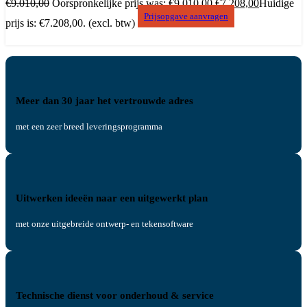
€
9.010,00
Oorspronkelijke prijs was: €9.010,00.
€
7.208,00
Huidige
Prijsopgave aanvragen
prijs is: €7.208,00.
(excl. btw)
Meer dan 30 jaar het vertrouwde adres
met een zeer breed leveringsprogramma
Uitwerken ideeën naar een uitgewerkt plan
met onze uitgebreide ontwerp- en tekensoftware
Technische dienst voor onderhoud & service