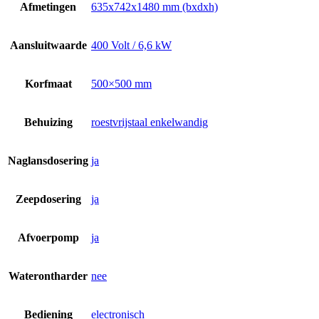
Afmetingen
635x742x1480 mm (bxdxh)
Aansluitwaarde
400 Volt / 6,6 kW
Korfmaat
500×500 mm
Behuizing
roestvrijstaal enkelwandig
Naglansdosering
ja
Zeepdosering
ja
Afvoerpomp
ja
Waterontharder
nee
Bediening
electronisch