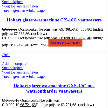
Snel bekijken
Voeg toe aan favorieten
Toevoegen aan winkelwagen
Hobart glazenwasmachine GX-10C vaatwassers
€
9.798,58
Oorspronkelijke prijs was: €9.798,58.
€
7.838,86
Huidige
prijs is: €7.838,86.
(incl. btw)
€
8.098,00
Oorspronkelijke prijs was: €8.098,00.
€
6.478,40
Huidige
Prijsopgave aanvragen
prijs is: €6.478,40.
(excl. btw)
-20%
Add to compare
Snel bekijken
Voeg toe aan favorieten
Toevoegen aan winkelwagen
Hobart glazenwasmachine GXS-10C met
waterontharder vaatwassers
€
10.902,10
Oorspronkelijke prijs was:
€10.902,10.
€
8.721,68
Huidige prijs is: €8.721,68.
(incl. btw)