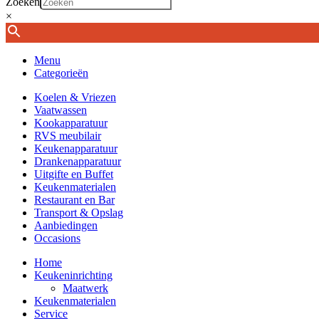
Zoeken
×
Menu
Categorieën
Koelen & Vriezen
Vaatwassen
Kookapparatuur
RVS meubilair
Keukenapparatuur
Drankenapparatuur
Uitgifte en Buffet
Keukenmaterialen
Restaurant en Bar
Transport & Opslag
Aanbiedingen
Occasions
Home
Keukeninrichting
Maatwerk
Keukenmaterialen
Service