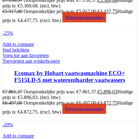
€
7.159,57
Oorspronkelijke prijs was: €7.159,57.
€
5.369,68
Huidige
prijs is: €5.369,68.
(incl. btw)
€
5.917,00
Oorspronkelijke prijs was: €5.917,00.
€
4.437,75
Huidige
Prijsopgave aanvragen
prijs is: €4.437,75.
(excl. btw)
-25%
Add to compare
Snel bekijken
Voeg toe aan favorieten
Toevoegen aan winkelwagen
Ecomax by Hobart vaatwasmachine ECO+
F515LD-S met waterontharder vaatwassers
€
7.861,37
Oorspronkelijke prijs was: €7.861,37.
€
5.896,03
Huidige
prijs is: €5.896,03.
(incl. btw)
€
6.497,00
Oorspronkelijke prijs was: €6.497,00.
€
4.872,75
Huidige
Prijsopgave aanvragen
prijs is: €4.872,75.
(excl. btw)
-20%
Add to compare