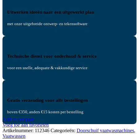
Uitwerken ideeën naar een uitgewerkt plan
met onze uitgebreide ontwerp- en tekensoftware
Technische dienst voor onderhoud & service
voor een snelle, adequate & vakkundige service
Gratis verzending voor alle bestellingen
boven €350, anders €15 kosten per bestelling
Add to compare
Voeg toe aan favorieten
Artikelnummer:
112346
Categorieën:
Doorschuif vaatwasmachines
,
Vaatwassen