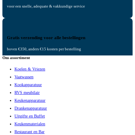
voor een snelle, adequate & vakkundige service
Gratis verzending voor alle bestellingen
boven €350, anders €15 kosten per bestelling
Ons assortiment
Koelen & Vriezen
Vaatwassen
Kookapparatuur
RVS meubilair
Keukenapparatuur
Drankenapparatuur
Uitgifte en Buffet
Keukenmaterialen
Restaurant en Bar