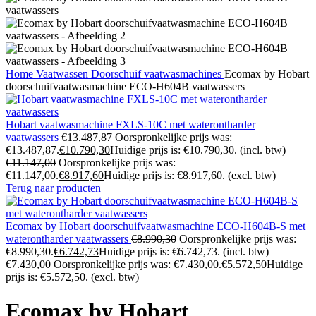
Home
Vaatwassen
Doorschuif vaatwasmachines
Ecomax by Hobart
doorschuifvaatwasmachine ECO-H604B vaatwassers
Hobart vaatwasmachine FXLS-10C met waterontharder
vaatwassers
€
13.487,87
Oorspronkelijke prijs was:
€13.487,87.
€
10.790,30
Huidige prijs is: €10.790,30.
(incl. btw)
€
11.147,00
Oorspronkelijke prijs was:
€11.147,00.
€
8.917,60
Huidige prijs is: €8.917,60.
(excl. btw)
Terug naar producten
Ecomax by Hobart doorschuifvaatwasmachine ECO-H604B-S met
waterontharder vaatwassers
€
8.990,30
Oorspronkelijke prijs was:
€8.990,30.
€
6.742,73
Huidige prijs is: €6.742,73.
(incl. btw)
€
7.430,00
Oorspronkelijke prijs was: €7.430,00.
€
5.572,50
Huidige
prijs is: €5.572,50.
(excl. btw)
Ecomax by Hobart