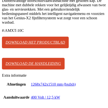
Dubbelwandige doorschuifvaatwasmachine met gesloten kap. De
machine met dubbele rekken voor het gelijktijdig afwassen van twee
glas- en serviesrekken. Met een gebruiksvriendelijk
bedieningspaneel middels het intelligent navigatiemenu en voorzien
van het Genius-X2 fijnfiltersysteem wat zorgt voor een schoon
wasbad.
#:AMXT-10C
DOWNLOAD HET PRODUCTBLAD
DOWNLOAD DE HANDLEIDING
Extra informatie
Afmetingen
1268x742x1510 mm (bxdxh)
Aansluitwaarde
400 Volt / 12,5 kW