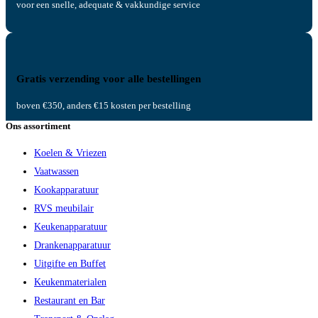
voor een snelle, adequate & vakkundige service
Gratis verzending voor alle bestellingen
boven €350, anders €15 kosten per bestelling
Ons assortiment
Koelen & Vriezen
Vaatwassen
Kookapparatuur
RVS meubilair
Keukenapparatuur
Drankenapparatuur
Uitgifte en Buffet
Keukenmaterialen
Restaurant en Bar