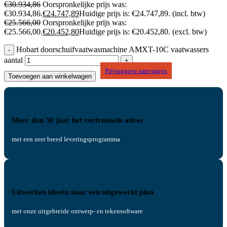
€
30.934,86
Oorspronkelijke prijs was:
€30.934,86.
€
24.747,89
Huidige prijs is: €24.747,89.
(incl. btw)
€
25.566,00
Oorspronkelijke prijs was:
€25.566,00.
€
20.452,80
Huidige prijs is: €20.452,80.
(excl. btw)
Hobart doorschuifvaatwasmachine AMXT-10C vaatwassers
aantal
Prijsopgave aanvragen
Toevoegen aan winkelwagen
Meer dan 30 jaar het vertrouwde adres
met een zeer breed leveringsprogramma
Uitwerken ideeën naar een uitgewerkt plan
met onze uitgebreide ontwerp- en tekensoftware