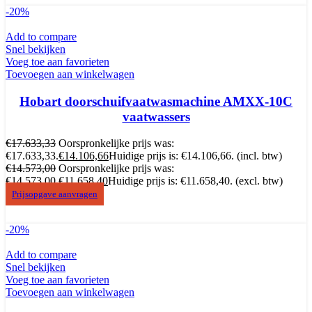
-20%
Add to compare
Snel bekijken
Voeg toe aan favorieten
Toevoegen aan winkelwagen
Hobart doorschuifvaatwasmachine AMXX-10C
vaatwassers
€
17.633,33
Oorspronkelijke prijs was:
€17.633,33.
€
14.106,66
Huidige prijs is: €14.106,66.
(incl. btw)
€
14.573,00
Oorspronkelijke prijs was:
€14.573,00.
€
11.658,40
Huidige prijs is: €11.658,40.
(excl. btw)
Prijsopgave aanvragen
-20%
Add to compare
Snel bekijken
Voeg toe aan favorieten
Toevoegen aan winkelwagen