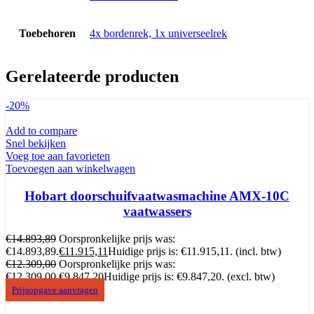
Toebehoren
4x bordenrek, 1x universeelrek
Gerelateerde producten
-20%
Add to compare
Snel bekijken
Voeg toe aan favorieten
Toevoegen aan winkelwagen
Hobart doorschuifvaatwasmachine AMX-10C
vaatwassers
€
14.893,89
Oorspronkelijke prijs was:
€14.893,89.
€
11.915,11
Huidige prijs is: €11.915,11.
(incl. btw)
€
12.309,00
Oorspronkelijke prijs was:
€12.309,00.
€
9.847,20
Huidige prijs is: €9.847,20.
(excl. btw)
Prijsopgave aanvragen