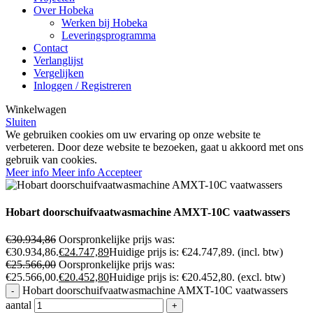
Over Hobeka
Werken bij Hobeka
Leveringsprogramma
Contact
Verlanglijst
Vergelijken
Inloggen / Registreren
Winkelwagen
Sluiten
We gebruiken cookies om uw ervaring op onze website te
verbeteren. Door deze website te bezoeken, gaat u akkoord met ons
gebruik van cookies.
Meer info
Meer info
Accepteer
Hobart doorschuifvaatwasmachine AMXT-10C vaatwassers
€
30.934,86
Oorspronkelijke prijs was:
€30.934,86.
€
24.747,89
Huidige prijs is: €24.747,89.
(incl. btw)
€
25.566,00
Oorspronkelijke prijs was:
€25.566,00.
€
20.452,80
Huidige prijs is: €20.452,80.
(excl. btw)
Hobart doorschuifvaatwasmachine AMXT-10C vaatwassers
aantal