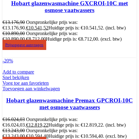
Hobart glazenwasmachine GXCROI-10C met
osmose vaatwassers
€
13.176,90
Oorspronkelijke prijs was:
€13.176,90.
€
10.541,52
Huidige prijs is: €10.541,52.
(incl. btw)
€
10.890,00
Oorspronkelijke prijs was:
€10.890,00.
€
8.712,00
Huidige prijs is: €8.712,00.
(excl. btw)
Prijsopgave aanvragen
-20%
Add to compare
Snel bekijken
Voeg toe aan favorieten
Toevoegen aan winkelwagen
Hobart glazenwasmachine Premax GPCROI-10C
met osmose vaatwassers
€
16.024,03
Oorspronkelijke prijs was:
€16.024,03.
€
12.819,22
Huidige prijs is: €12.819,22.
(incl. btw)
€
13.243,00
Oorspronkelijke prijs was:
€13.243,00.
€
10.594,40
Huidige prijs is: €10.594,40.
(excl. btw)