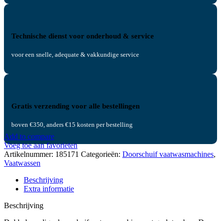
Technische dienst voor onderhoud & service
voor een snelle, adequate & vakkundige service
Gratis verzending voor alle bestellingen
boven €350, anders €15 kosten per bestelling
Add to compare
Voeg toe aan favorieten
Artikelnummer:
185171
Categorieën:
Doorschuif vaatwasmachines
,
Vaatwassen
Beschrijving
Extra informatie
Beschrijving