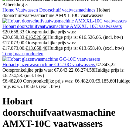
Home
Vaatwassen
Doorschuif vaatwasmachines
Hobart
doorschuifvaatwasmachine AMXT-10C vaatwassers
Hobart doorschuifvaatwasmachine AMXXL-10C vaatwassers
€
20.658,33
Oorspronkelijke prijs was:
€20.658,33.
€
16.526,66
Huidige prijs is: €16.526,66.
(incl. btw)
€
17.073,00
Oorspronkelijke prijs was:
€17.073,00.
€
13.658,40
Huidige prijs is: €13.658,40.
(excl. btw)
Terug naar producten
Hobart glazenwasmachine GC-10C vaatwassers
€
7.843,22
Oorspronkelijke prijs was: €7.843,22.
€
6.274,58
Huidige prijs is:
€6.274,58.
(incl. btw)
€
6.482,00
Oorspronkelijke prijs was: €6.482,00.
€
5.185,60
Huidige
prijs is: €5.185,60.
(excl. btw)
Hobart
doorschuifvaatwasmachine
AMXT-10C vaatwassers