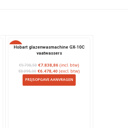
-20%
Hobart glazenwasmachine GX-10C
vaatwassers
€
7.838,86
(incl. btw)
€
9.798,58
€
6.478,40
(excl. btw)
€
8.098,00
PRIJSOPGAVE AANVRAGEN