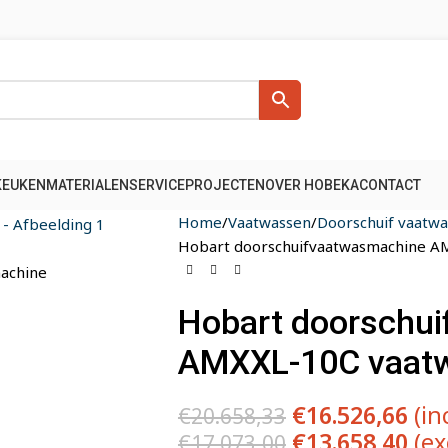
KEUKENMATERIALEN
SERVICE
PROJECTEN
OVER HOBEKA
CONTACT
Home
Vaatwassen
Doorschuif vaatw
Hobart doorschuifvaatwasmachine A
Hobart doorschu
AMXXL-10C vaat
€
16.526,66
(in
€
20.658,33
€
13.658,40
(ex
€
17.073,00