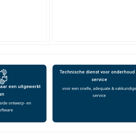
Technische dienst voor onderhoud
service
aar een uitgewerkt
voor een snelle, adequate & vakkundig
an
service
eide ontwerp- en
oftware