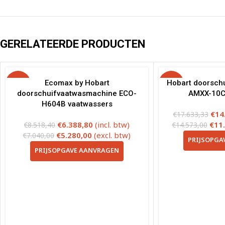
GERELATEERDE PRODUCTEN
-25%
Ecomax by Hobart
-20%
Hobart doorsch
doorschuifvaatwasmachine ECO-
AMXX-10C
H604B vaatwassers
€
14
€
17.633,33
€
6.388,80
(incl. btw)
€
11
€
8.518,40
€
14.573,00
€
5.280,00
(excl. btw)
€
7.040,00
PRIJSOPGA
PRIJSOPGAVE AANVRAGEN