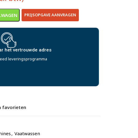
LWAGEN
PRIJSOPGAVE AANVRAGEN
ar het vertrouwde adres
reed leveringsprogramma
 favorieten
hines
,
Vaatwassen