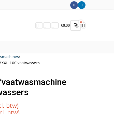
0
€
0,00
asmachines
MXXL-10C vaatwassers
ifvaatwasmachine
wassers
cl. btw)
cl. btw)