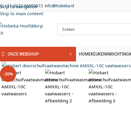
+31-(0)23 5650001
info@hobeka.nl
Skip to navigation
Skip to main content
HOME
KEUKENINRICHTING
ONZE WEBSHOP
Klik om te vergroten
-20%