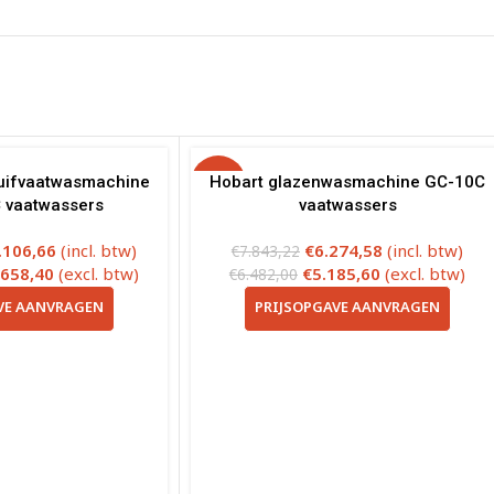
uifvaatwasmachine
-20%
Hobart glazenwasmachine GC-10C
 vaatwassers
vaatwassers
.106,66
(incl. btw)
€
6.274,58
(incl. btw)
€
7.843,22
.658,40
(excl. btw)
€
5.185,60
(excl. btw)
€
6.482,00
VE AANVRAGEN
PRIJSOPGAVE AANVRAGEN