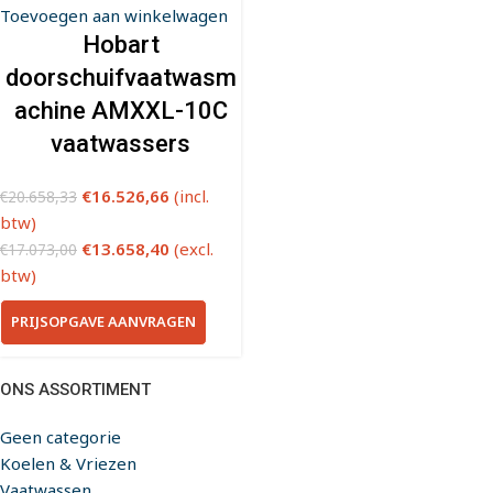
Toevoegen aan winkelwagen
Hobart
doorschuifvaatwasm
achine AMXXL-10C
vaatwassers
€
16.526,66
(incl.
€
20.658,33
btw)
€
13.658,40
(excl.
€
17.073,00
btw)
PRIJSOPGAVE AANVRAGEN
ONS ASSORTIMENT
Geen categorie
Koelen & Vriezen
Vaatwassen