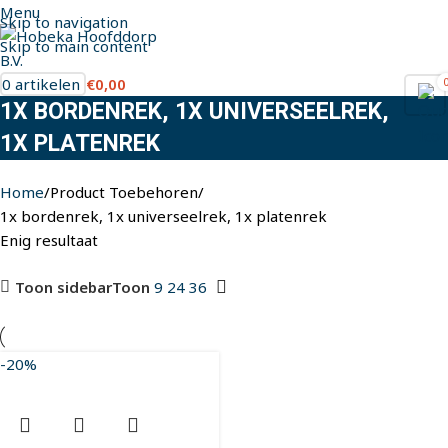
Menu
Skip to navigation
Skip to main content
0
artikelen
€
0,00
1X BORDENREK, 1X UNIVERSEELREK,
1X PLATENREK
Home
Product Toebehoren
1x bordenrek, 1x universeelrek, 1x platenrek
Enig resultaat
Toon sidebar
Toon
9
24
36
-20%