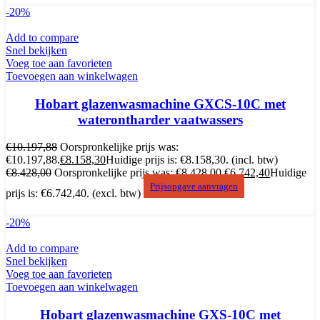
-20%
Add to compare
Snel bekijken
Voeg toe aan favorieten
Toevoegen aan winkelwagen
Hobart glazenwasmachine GXCS-10C met
waterontharder vaatwassers
€
10.197,88
Oorspronkelijke prijs was:
€10.197,88.
€
8.158,30
Huidige prijs is: €8.158,30.
(incl. btw)
€
8.428,00
Oorspronkelijke prijs was: €8.428,00.
€
6.742,40
Huidige
Prijsopgave aanvragen
prijs is: €6.742,40.
(excl. btw)
-20%
Add to compare
Snel bekijken
Voeg toe aan favorieten
Toevoegen aan winkelwagen
Hobart glazenwasmachine GXS-10C met