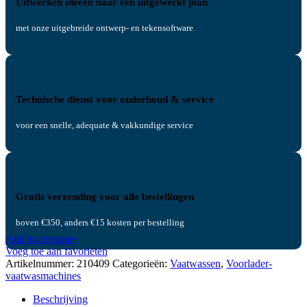
Uitwerken ideeën naar een uitgewerkt plan
met onze uitgebreide ontwerp- en tekensoftware
Technische dienst voor onderhoud & service
voor een snelle, adequate & vakkundige service
Gratis verzending voor alle bestellingen
boven €350, anders €15 kosten per bestelling
Add to compare
Voeg toe aan favorieten
Artikelnummer:
210409
Categorieën:
Vaatwassen
,
Voorlader-
vaatwasmachines
Beschrijving