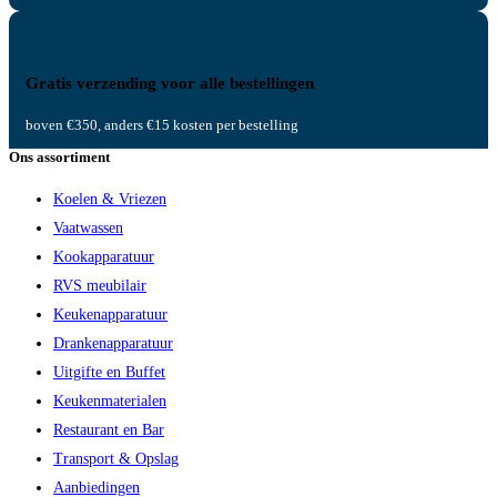
Gratis verzending voor alle bestellingen
boven €350, anders €15 kosten per bestelling
Ons assortiment
Koelen & Vriezen
Vaatwassen
Kookapparatuur
RVS meubilair
Keukenapparatuur
Drankenapparatuur
Uitgifte en Buffet
Keukenmaterialen
Restaurant en Bar
Transport & Opslag
Aanbiedingen