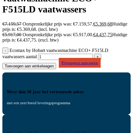
F515LD vaatwassers
€
7.159,57
Oorspronkelijke prijs was: €7.159,57.
€
5.369,68
Huidige
prijs is: €5.369,68.
(incl. btw)
€
5.917,00
Oorspronkelijke prijs was: €5.917,00.
€
4.437,75
Huidige
prijs is: €4.437,75.
(excl. btw)
Ecomax by Hobart vaatwasmachine ECO+ F515LD
vaatwassers aantal
Prijsopgave aanvragen
Toevoegen aan winkelwagen
Meer dan 30 jaar het vertrouwde adres
met een zeer breed leveringsprogramma