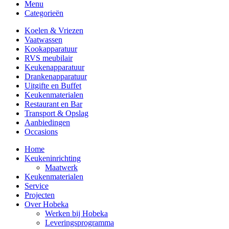
Menu
Categorieën
Koelen & Vriezen
Vaatwassen
Kookapparatuur
RVS meubilair
Keukenapparatuur
Drankenapparatuur
Uitgifte en Buffet
Keukenmaterialen
Restaurant en Bar
Transport & Opslag
Aanbiedingen
Occasions
Home
Keukeninrichting
Maatwerk
Keukenmaterialen
Service
Projecten
Over Hobeka
Werken bij Hobeka
Leveringsprogramma