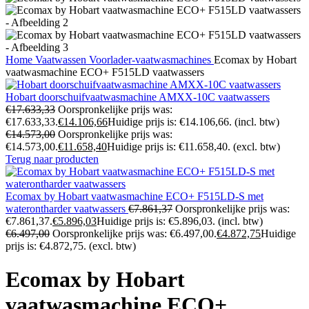
Home
Vaatwassen
Voorlader-vaatwasmachines
Ecomax by Hobart
vaatwasmachine ECO+ F515LD vaatwassers
Hobart doorschuifvaatwasmachine AMXX-10C vaatwassers
€
17.633,33
Oorspronkelijke prijs was:
€17.633,33.
€
14.106,66
Huidige prijs is: €14.106,66.
(incl. btw)
€
14.573,00
Oorspronkelijke prijs was:
€14.573,00.
€
11.658,40
Huidige prijs is: €11.658,40.
(excl. btw)
Terug naar producten
Ecomax by Hobart vaatwasmachine ECO+ F515LD-S met
waterontharder vaatwassers
€
7.861,37
Oorspronkelijke prijs was:
€7.861,37.
€
5.896,03
Huidige prijs is: €5.896,03.
(incl. btw)
€
6.497,00
Oorspronkelijke prijs was: €6.497,00.
€
4.872,75
Huidige
prijs is: €4.872,75.
(excl. btw)
Ecomax by Hobart
vaatwasmachine ECO+