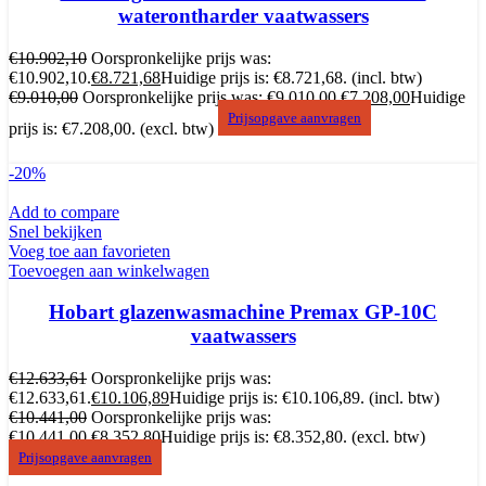
waterontharder vaatwassers
€
10.902,10
Oorspronkelijke prijs was:
€10.902,10.
€
8.721,68
Huidige prijs is: €8.721,68.
(incl. btw)
€
9.010,00
Oorspronkelijke prijs was: €9.010,00.
€
7.208,00
Huidige
Prijsopgave aanvragen
prijs is: €7.208,00.
(excl. btw)
-20%
Add to compare
Snel bekijken
Voeg toe aan favorieten
Toevoegen aan winkelwagen
Hobart glazenwasmachine Premax GP-10C
vaatwassers
€
12.633,61
Oorspronkelijke prijs was:
€12.633,61.
€
10.106,89
Huidige prijs is: €10.106,89.
(incl. btw)
€
10.441,00
Oorspronkelijke prijs was:
€10.441,00.
€
8.352,80
Huidige prijs is: €8.352,80.
(excl. btw)
Prijsopgave aanvragen