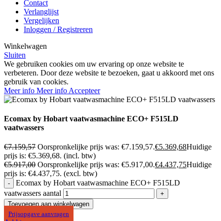
Contact
Verlanglijst
Vergelijken
Inloggen / Registreren
Winkelwagen
Sluiten
We gebruiken cookies om uw ervaring op onze website te
verbeteren. Door deze website te bezoeken, gaat u akkoord met ons
gebruik van cookies.
Meer info
Meer info
Accepteer
Ecomax by Hobart vaatwasmachine ECO+ F515LD
vaatwassers
€
7.159,57
Oorspronkelijke prijs was: €7.159,57.
€
5.369,68
Huidige
prijs is: €5.369,68.
(incl. btw)
€
5.917,00
Oorspronkelijke prijs was: €5.917,00.
€
4.437,75
Huidige
prijs is: €4.437,75.
(excl. btw)
Ecomax by Hobart vaatwasmachine ECO+ F515LD
vaatwassers aantal
Toevoegen aan winkelwagen
Prijsopgave aanvragen