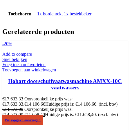
Toebehoren
1x bordenrek, 1x bestekbeker
Gerelateerde producten
-20%
Add to compare
Snel bekijken
Voeg toe aan favorieten
Toevoegen aan winkelwagen
Hobart doorschuifvaatwasmachine AMXX-10C
vaatwassers
€
17.633,33
Oorspronkelijke prijs was:
€17.633,33.
€
14.106,66
Huidige prijs is: €14.106,66.
(incl. btw)
€
14.573,00
Oorspronkelijke prijs was:
€14.573,00.
€
11.658,40
Huidige prijs is: €11.658,40.
(excl. btw)
Prijsopgave aanvragen