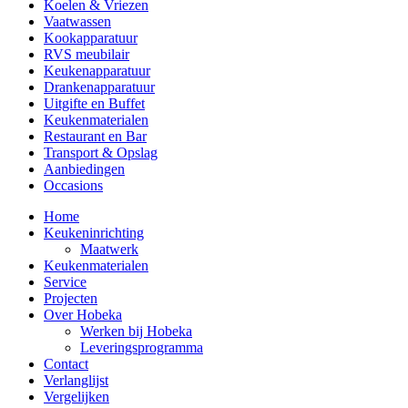
Koelen & Vriezen
Vaatwassen
Kookapparatuur
RVS meubilair
Keukenapparatuur
Drankenapparatuur
Uitgifte en Buffet
Keukenmaterialen
Restaurant en Bar
Transport & Opslag
Aanbiedingen
Occasions
Home
Keukeninrichting
Maatwerk
Keukenmaterialen
Service
Projecten
Over Hobeka
Werken bij Hobeka
Leveringsprogramma
Contact
Verlanglijst
Vergelijken