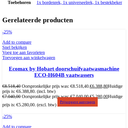
Toebehoren
1x bordenrek, 1x universeelrek, 1x bestekbeker
Gerelateerde producten
-25%
Add to compare
Snel bekijken
Voeg toe aan favorieten
Toevoegen aan winkelwagen
Ecomax by Hobart doorschuifvaatwasmachine
ECO-H604B vaatwassers
€
8.518,40
Oorspronkelijke prijs was: €8.518,40.
€
6.388,80
Huidige
prijs is: €6.388,80.
(incl. btw)
€
7.040,00
Oorspronkelijke prijs was: €7.040,00.
€
5.280,00
Huidige
Prijsopgave aanvragen
prijs is: €5.280,00.
(excl. btw)
-25%
Add to compare