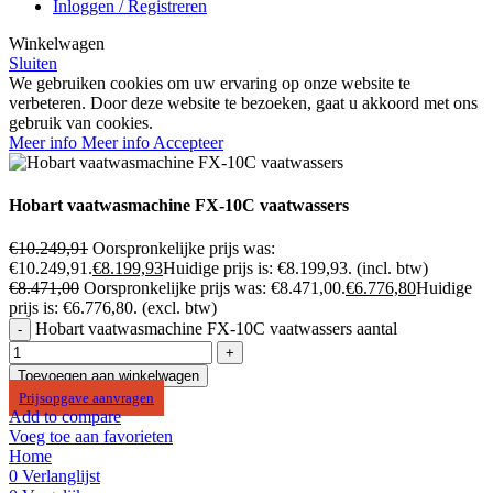
Inloggen / Registreren
Winkelwagen
Sluiten
We gebruiken cookies om uw ervaring op onze website te
verbeteren. Door deze website te bezoeken, gaat u akkoord met ons
gebruik van cookies.
Meer info
Meer info
Accepteer
Hobart vaatwasmachine FX-10C vaatwassers
€
10.249,91
Oorspronkelijke prijs was:
€10.249,91.
€
8.199,93
Huidige prijs is: €8.199,93.
(incl. btw)
€
8.471,00
Oorspronkelijke prijs was: €8.471,00.
€
6.776,80
Huidige
prijs is: €6.776,80.
(excl. btw)
Hobart vaatwasmachine FX-10C vaatwassers aantal
Toevoegen aan winkelwagen
Prijsopgave aanvragen
Add to compare
Voeg toe aan favorieten
Home
0
Verlanglijst