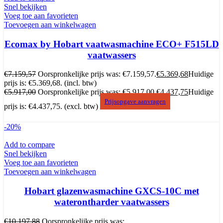
Snel bekijken
Voeg toe aan favorieten
Toevoegen aan winkelwagen
Ecomax by Hobart vaatwasmachine ECO+ F515LD
vaatwassers
€
7.159,57
Oorspronkelijke prijs was: €7.159,57.
€
5.369,68
Huidige
prijs is: €5.369,68.
(incl. btw)
€
5.917,00
Oorspronkelijke prijs was: €5.917,00.
€
4.437,75
Huidige
Prijsopgave aanvragen
prijs is: €4.437,75.
(excl. btw)
-20%
Add to compare
Snel bekijken
Voeg toe aan favorieten
Toevoegen aan winkelwagen
Hobart glazenwasmachine GXCS-10C met
waterontharder vaatwassers
€
10.197,88
Oorspronkelijke prijs was: