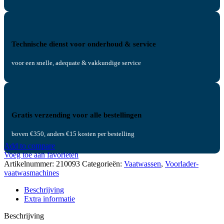
Technische dienst voor onderhoud & service
voor een snelle, adequate & vakkundige service
Gratis verzending voor alle bestellingen
boven €350, anders €15 kosten per bestelling
Add to compare
Voeg toe aan favorieten
Artikelnummer:
210093
Categorieën:
Vaatwassen
,
Voorlader-
vaatwasmachines
Beschrijving
Extra informatie
Beschrijving