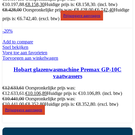
€10.197,88.
€
8.158,30
Huidige prijs is: €8.158,30.
(incl. btw)
€
8.428,00
Oorspronkelijke prijs was: €8.428,00.
€
6.742,40
Huidige
Prijsopgave aanvragen
prijs is: €6.742,40.
(excl. btw)
-20%
Add to compare
Snel bekijken
Voeg toe aan favorieten
Toevoegen aan winkelwagen
Hobart glazenwasmachine Premax GP-10C
vaatwassers
€
12.633,61
Oorspronkelijke prijs was:
€12.633,61.
€
10.106,89
Huidige prijs is: €10.106,89.
(incl. btw)
€
10.441,00
Oorspronkelijke prijs was:
€10.441,00.
€
8.352,80
Huidige prijs is: €8.352,80.
(excl. btw)
Prijsopgave aanvragen