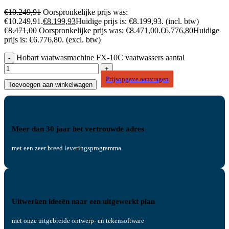
€
10.249,91
Oorspronkelijke prijs was:
€10.249,91.
€
8.199,93
Huidige prijs is: €8.199,93.
(incl. btw)
€
8.471,00
Oorspronkelijke prijs was: €8.471,00.
€
6.776,80
Huidige
prijs is: €6.776,80.
(excl. btw)
Hobart vaatwasmachine FX-10C vaatwassers aantal
Prijsopgave aanvragen
Toevoegen aan winkelwagen
Meer dan 30 jaar het vertrouwde adres
met een zeer breed leveringsprogramma
Uitwerken ideeën naar een uitgewerkt plan
met onze uitgebreide ontwerp- en tekensoftware