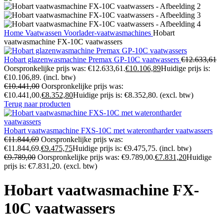
Home
Vaatwassen
Voorlader-vaatwasmachines
Hobart
vaatwasmachine FX-10C vaatwassers
Hobart glazenwasmachine Premax GP-10C vaatwassers
€
12.633,61
Oorspronkelijke prijs was: €12.633,61.
€
10.106,89
Huidige prijs is:
€10.106,89.
(incl. btw)
€
10.441,00
Oorspronkelijke prijs was:
€10.441,00.
€
8.352,80
Huidige prijs is: €8.352,80.
(excl. btw)
Terug naar producten
Hobart vaatwasmachine FXS-10C met waterontharder vaatwassers
€
11.844,69
Oorspronkelijke prijs was:
€11.844,69.
€
9.475,75
Huidige prijs is: €9.475,75.
(incl. btw)
€
9.789,00
Oorspronkelijke prijs was: €9.789,00.
€
7.831,20
Huidige
prijs is: €7.831,20.
(excl. btw)
Hobart vaatwasmachine FX-
10C vaatwassers