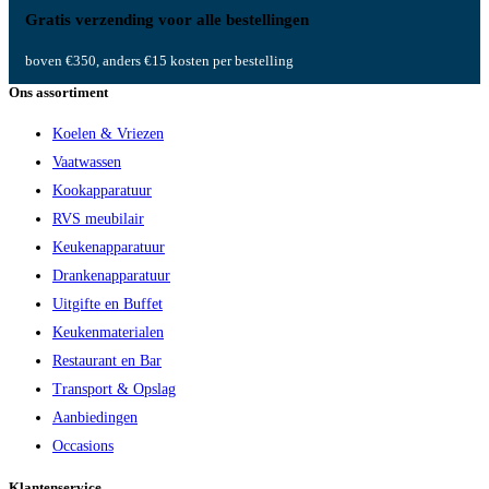
Gratis verzending voor alle bestellingen
boven €350, anders €15 kosten per bestelling
Ons assortiment
Koelen & Vriezen
Vaatwassen
Kookapparatuur
RVS meubilair
Keukenapparatuur
Drankenapparatuur
Uitgifte en Buffet
Keukenmaterialen
Restaurant en Bar
Transport & Opslag
Aanbiedingen
Occasions
Klantenservice