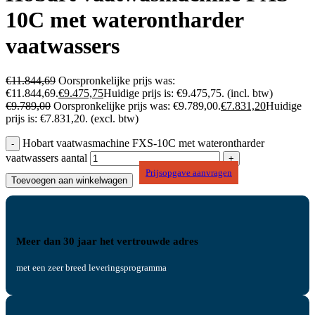
10C met waterontharder
vaatwassers
€
11.844,69
Oorspronkelijke prijs was:
€11.844,69.
€
9.475,75
Huidige prijs is: €9.475,75.
(incl. btw)
€
9.789,00
Oorspronkelijke prijs was: €9.789,00.
€
7.831,20
Huidige
prijs is: €7.831,20.
(excl. btw)
Hobart vaatwasmachine FXS-10C met waterontharder
vaatwassers aantal
Prijsopgave aanvragen
Toevoegen aan winkelwagen
Meer dan 30 jaar het vertrouwde adres
met een zeer breed leveringsprogramma