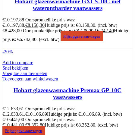
Hobart glazenwasmachine GXCS-10C met
waterontharder vaatwassers
€
10.197,88
Oorspronkelijke prijs was:
€10.197,88.
€
8.158,30
Huidige prijs is: €8.158,30.
(incl. btw)
€
8.428,00
Oorspronkelijke prijs was: €8.428,00.
€
6.742,40
Huidige
Prijsopgave aanvragen
prijs is: €6.742,40.
(excl. btw)
-20%
Add to compare
Snel bekijken
Voeg toe aan favorieten
Toevoegen aan winkelwagen
Hobart glazenwasmachine Premax GP-10C
vaatwassers
€
12.633,61
Oorspronkelijke prijs was:
€12.633,61.
€
10.106,89
Huidige prijs is: €10.106,89.
(incl. btw)
€
10.441,00
Oorspronkelijke prijs was:
€10.441,00.
€
8.352,80
Huidige prijs is: €8.352,80.
(excl. btw)
Prijsopgave aanvragen