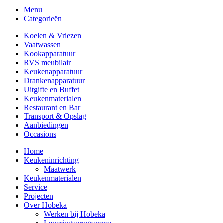
Menu
Categorieën
Koelen & Vriezen
Vaatwassen
Kookapparatuur
RVS meubilair
Keukenapparatuur
Drankenapparatuur
Uitgifte en Buffet
Keukenmaterialen
Restaurant en Bar
Transport & Opslag
Aanbiedingen
Occasions
Home
Keukeninrichting
Maatwerk
Keukenmaterialen
Service
Projecten
Over Hobeka
Werken bij Hobeka
Leveringsprogramma