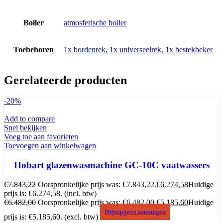
Boiler
atmosferische boiler
Toebehoren
1x bordenrek, 1x universeelrek, 1x bestekbeker
Gerelateerde producten
-20%
Add to compare
Snel bekijken
Voeg toe aan favorieten
Toevoegen aan winkelwagen
Hobart glazenwasmachine GC-10C vaatwassers
€
7.843,22
Oorspronkelijke prijs was: €7.843,22.
€
6.274,58
Huidige
prijs is: €6.274,58.
(incl. btw)
€
6.482,00
Oorspronkelijke prijs was: €6.482,00.
€
5.185,60
Huidige
Prijsopgave aanvragen
prijs is: €5.185,60.
(excl. btw)