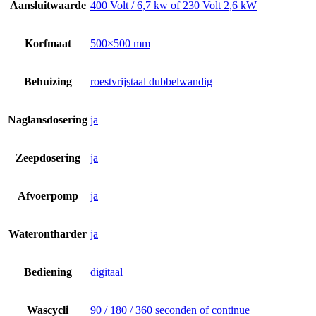
Aansluitwaarde
400 Volt / 6,7 kw of 230 Volt 2,6 kW
Korfmaat
500×500 mm
Behuizing
roestvrijstaal dubbelwandig
Naglansdosering
ja
Zeepdosering
ja
Afvoerpomp
ja
Waterontharder
ja
Bediening
digitaal
Wascycli
90 / 180 / 360 seconden of continue