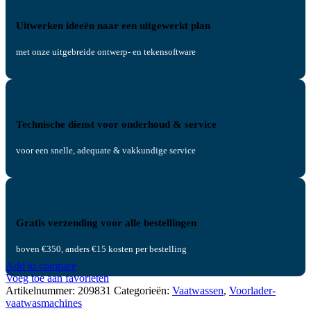
Uitwerken ideeën naar een uitgewerkt plan
met onze uitgebreide ontwerp- en tekensoftware
Technische dienst voor onderhoud & service
voor een snelle, adequate & vakkundige service
Gratis verzending voor alle bestellingen
boven €350, anders €15 kosten per bestelling
Add to compare
Voeg toe aan favorieten
Artikelnummer:
209831
Categorieën:
Vaatwassen
,
Voorlader-
vaatwasmachines