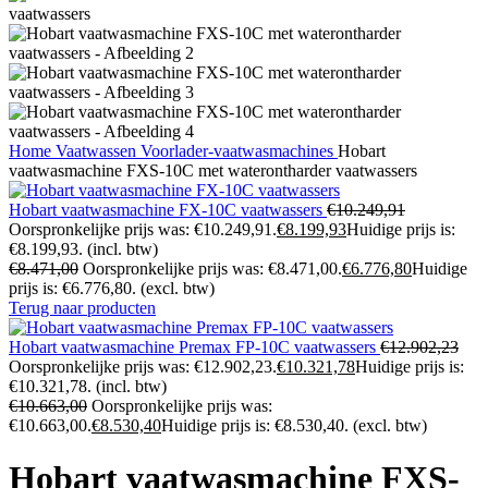
Home
Vaatwassen
Voorlader-vaatwasmachines
Hobart
vaatwasmachine FXS-10C met waterontharder vaatwassers
Hobart vaatwasmachine FX-10C vaatwassers
€
10.249,91
Oorspronkelijke prijs was: €10.249,91.
€
8.199,93
Huidige prijs is:
€8.199,93.
(incl. btw)
€
8.471,00
Oorspronkelijke prijs was: €8.471,00.
€
6.776,80
Huidige
prijs is: €6.776,80.
(excl. btw)
Terug naar producten
Hobart vaatwasmachine Premax FP-10C vaatwassers
€
12.902,23
Oorspronkelijke prijs was: €12.902,23.
€
10.321,78
Huidige prijs is:
€10.321,78.
(incl. btw)
€
10.663,00
Oorspronkelijke prijs was:
€10.663,00.
€
8.530,40
Huidige prijs is: €8.530,40.
(excl. btw)
Hobart vaatwasmachine FXS-