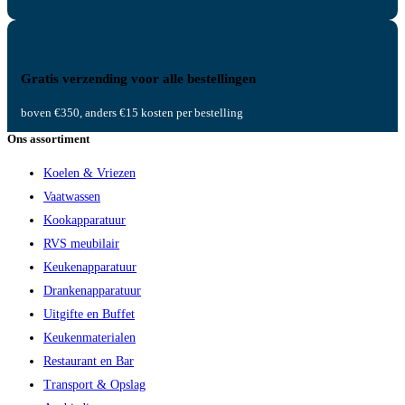
Gratis verzending voor alle bestellingen
boven €350, anders €15 kosten per bestelling
Ons assortiment
Koelen & Vriezen
Vaatwassen
Kookapparatuur
RVS meubilair
Keukenapparatuur
Drankenapparatuur
Uitgifte en Buffet
Keukenmaterialen
Restaurant en Bar
Transport & Opslag