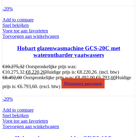
-20%
Add to compare
Snel bekijken
Voeg toe aan favorieten
Toevoegen aan winkelwagen
Hobart glazenwasmachine GCS-20C met
waterontharder vaatwassers
€
10.275,32
Oorspronkelijke prijs was:
€10.275,32.
€
8.220,26
Huidige prijs is: €8.220,26.
(incl. btw)
€
8.492,00
Oorspronkelijke prijs was: €8.492,00.
€
6.793,60
Huidige
Prijsopgave aanvragen
prijs is: €6.793,60.
(excl. btw)
-20%
Add to compare
Snel bekijken
Voeg toe aan favorieten
Toevoegen aan winkelwagen