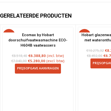
GERELATEERDE PRODUCTEN
-25%
Ecomax by Hobart
-20%
Hobart glazenw
doorschuifvaatwasmachine ECO-
met wateronth
H604B vaatwassers
€
8.
€
10.275,32
€
6.388,80
(incl. btw)
€
6.
€
8.518,40
€
8.492,00
€
5.280,00
(excl. btw)
€
7.040,00
PRIJSOPGA
PRIJSOPGAVE AANVRAGEN