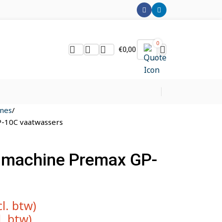
0
€
0,00
nes
-10C vaatwassers
smachine Premax GP-
cl. btw)
l. btw)