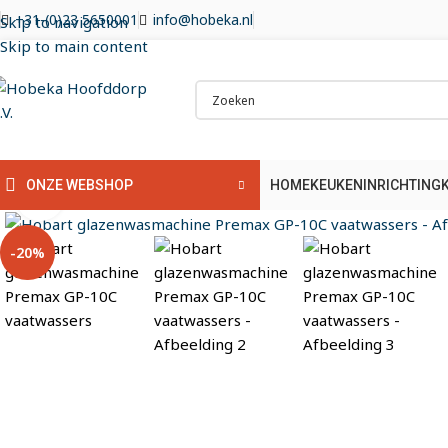
+31-(0)23 5650001
info@hobeka.nl
Skip to navigation
Skip to main content
HOME
KEUKENINRICHTING
ONZE WEBSHOP
Klik om te vergroten
-20%