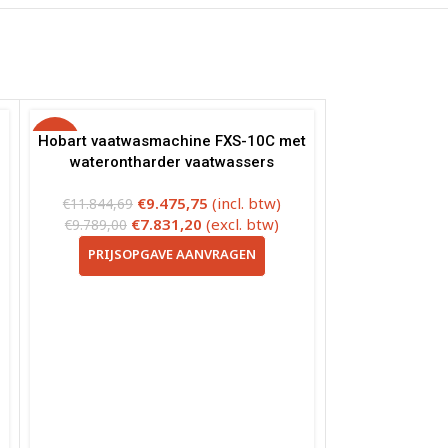
-20%
Hobart vaatwasmachine FXS-10C met
waterontharder vaatwassers
€
9.475,75
(incl. btw)
€
11.844,69
€
7.831,20
(excl. btw)
€
9.789,00
PRIJSOPGAVE AANVRAGEN