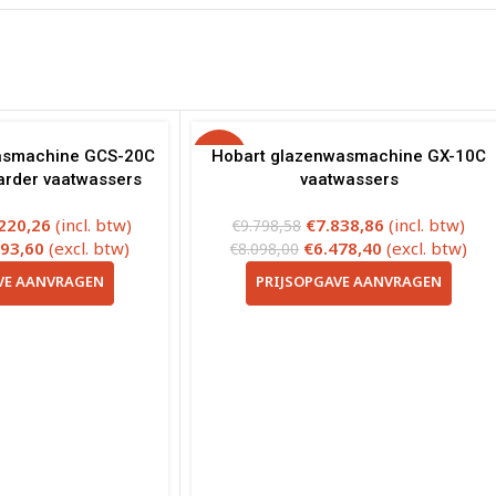
asmachine GCS-20C
-20%
Hobart glazenwasmachine GX-10C
arder vaatwassers
vaatwassers
220,26
(incl. btw)
€
7.838,86
(incl. btw)
€
9.798,58
793,60
(excl. btw)
€
6.478,40
(excl. btw)
€
8.098,00
VE AANVRAGEN
PRIJSOPGAVE AANVRAGEN