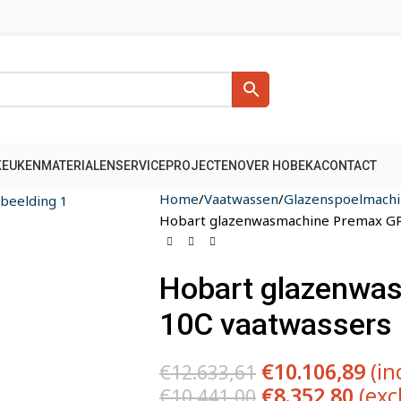
KEUKENMATERIALEN
SERVICE
PROJECTEN
OVER HOBEKA
CONTACT
Home
Vaatwassen
Glazenspoelmachi
Hobart glazenwasmachine Premax GP
Hobart glazenwa
10C vaatwassers
€
10.106,89
(in
€
12.633,61
€
8.352,80
(exc
€
10.441,00