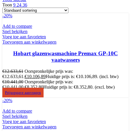
Toon
9
24
36
-20%
Add to compare
Snel bekijken
Voeg toe aan favorieten
Toevoegen aan winkelwagen
Hobart glazenwasmachine Premax GP-10C
vaatwassers
€
12.633,61
Oorspronkelijke prijs was:
€12.633,61.
€
10.106,89
Huidige prijs is: €10.106,89.
(incl. btw)
€
10.441,00
Oorspronkelijke prijs was:
€10.441,00.
€
8.352,80
Huidige prijs is: €8.352,80.
(excl. btw)
Prijsopgave aanvragen
-20%
Add to compare
Snel bekijken
Voeg toe aan favorieten
Toevoegen aan winkelwagen