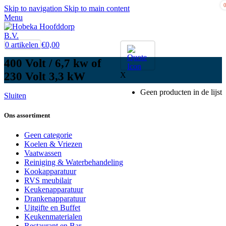
Skip to navigation
Skip to main content
Menu
0
artikelen
€
0,00
400 Volt / 6,7 kw of
230 Volt 3,3 kW
X
Geen producten in de lijst
Sluiten
Ons assortiment
Geen categorie
Koelen & Vriezen
Vaatwassen
Reiniging & Waterbehandeling
Kookapparatuur
RVS meubilair
Keukenapparatuur
Drankenapparatuur
Uitgifte en Buffet
Keukenmaterialen
Restaurant en Bar