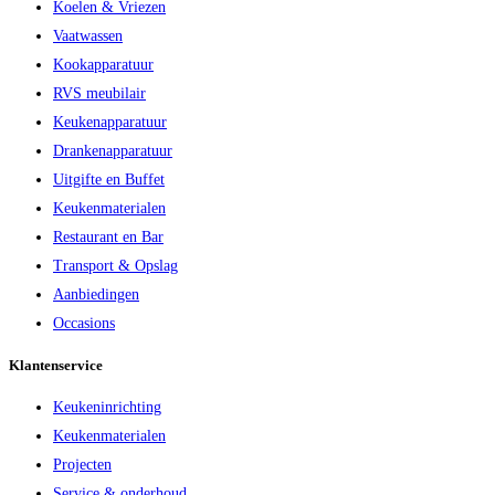
Koelen & Vriezen
Vaatwassen
Kookapparatuur
RVS meubilair
Keukenapparatuur
Drankenapparatuur
Uitgifte en Buffet
Keukenmaterialen
Restaurant en Bar
Transport & Opslag
Aanbiedingen
Occasions
Klantenservice
Keukeninrichting
Keukenmaterialen
Projecten
Service & onderhoud