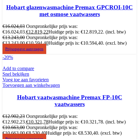
Hobart glazenwasmachine Premax GPCROI-10C
met osmose vaatwassers
€
16.024,03
Oorspronkelijke prijs was:
€16.024,03.
€
12.819,22
Huidige prijs is: €12.819,22.
(incl. btw)
€
13.243,00
Oorspronkelijke prijs was:
€13.243,00.
€
10.594,40
Huidige prijs is: €10.594,40.
(excl. btw)
Prijsopgave aanvragen
-20%
Add to compare
Snel bekijken
Voeg toe aan favorieten
Toevoegen aan winkelwagen
Hobart vaatwasmachine Premax FP-10C
vaatwassers
€
12.902,23
Oorspronkelijke prijs was:
€12.902,23.
€
10.321,78
Huidige prijs is: €10.321,78.
(incl. btw)
€
10.663,00
Oorspronkelijke prijs was:
€10.663,00.
€
8.530,40
Huidige prijs is: €8.530,40.
(excl. btw)
Prijsopgave aanvragen