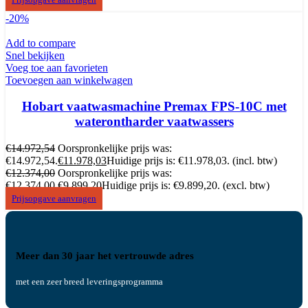
-20%
Add to compare
Snel bekijken
Voeg toe aan favorieten
Toevoegen aan winkelwagen
Hobart vaatwasmachine Premax FPS-10C met
waterontharder vaatwassers
€
14.972,54
Oorspronkelijke prijs was:
€14.972,54.
€
11.978,03
Huidige prijs is: €11.978,03.
(incl. btw)
€
12.374,00
Oorspronkelijke prijs was:
€12.374,00.
€
9.899,20
Huidige prijs is: €9.899,20.
(excl. btw)
Prijsopgave aanvragen
Meer dan 30 jaar het vertrouwde adres
met een zeer breed leveringsprogramma