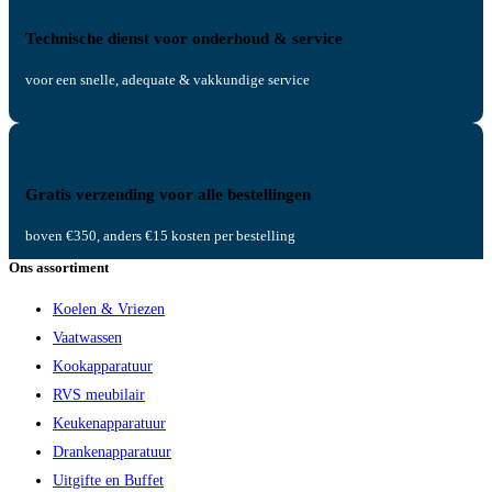
Technische dienst voor onderhoud & service
voor een snelle, adequate & vakkundige service
Gratis verzending voor alle bestellingen
boven €350, anders €15 kosten per bestelling
Ons assortiment
Koelen & Vriezen
Vaatwassen
Kookapparatuur
RVS meubilair
Keukenapparatuur
Drankenapparatuur
Uitgifte en Buffet