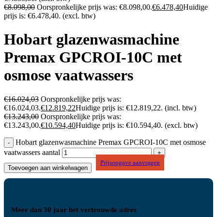
€
8.098,00
Oorspronkelijke prijs was: €8.098,00.
€
6.478,40
Huidige
prijs is: €6.478,40.
(excl. btw)
Hobart glazenwasmachine
Premax GPCROI-10C met
osmose vaatwassers
€
16.024,03
Oorspronkelijke prijs was:
€16.024,03.
€
12.819,22
Huidige prijs is: €12.819,22.
(incl. btw)
€
13.243,00
Oorspronkelijke prijs was:
€13.243,00.
€
10.594,40
Huidige prijs is: €10.594,40.
(excl. btw)
Hobart glazenwasmachine Premax GPCROI-10C met osmose
vaatwassers aantal
Prijsopgave aanvragen
Toevoegen aan winkelwagen
Meer dan 30 jaar het vertrouwde adres