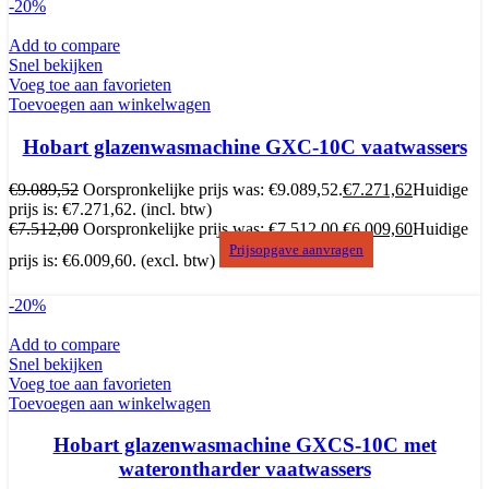
-20%
Add to compare
Snel bekijken
Voeg toe aan favorieten
Toevoegen aan winkelwagen
Hobart glazenwasmachine GXC-10C vaatwassers
€
9.089,52
Oorspronkelijke prijs was: €9.089,52.
€
7.271,62
Huidige
prijs is: €7.271,62.
(incl. btw)
€
7.512,00
Oorspronkelijke prijs was: €7.512,00.
€
6.009,60
Huidige
Prijsopgave aanvragen
prijs is: €6.009,60.
(excl. btw)
-20%
Add to compare
Snel bekijken
Voeg toe aan favorieten
Toevoegen aan winkelwagen
Hobart glazenwasmachine GXCS-10C met
waterontharder vaatwassers