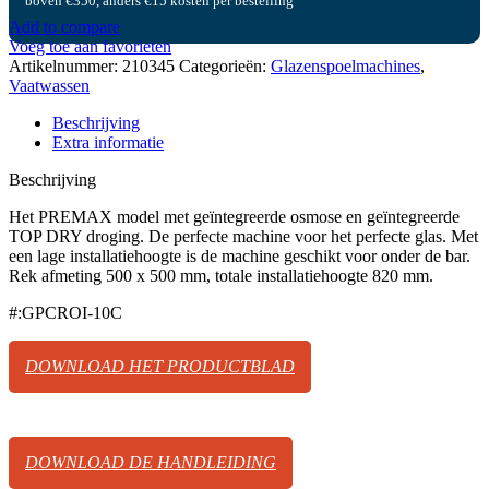
boven €350, anders €15 kosten per bestelling
Add to compare
Voeg toe aan favorieten
Artikelnummer:
210345
Categorieën:
Glazenspoelmachines
,
Vaatwassen
Beschrijving
Extra informatie
Beschrijving
Het PREMAX model met geïntegreerde osmose en geïntegreerde
TOP DRY droging. De perfecte machine voor het perfecte glas. Met
een lage installatiehoogte is de machine geschikt voor onder de bar.
Rek afmeting 500 x 500 mm, totale installatiehoogte 820 mm.
#:GPCROI-10C
DOWNLOAD HET PRODUCTBLAD
DOWNLOAD DE HANDLEIDING