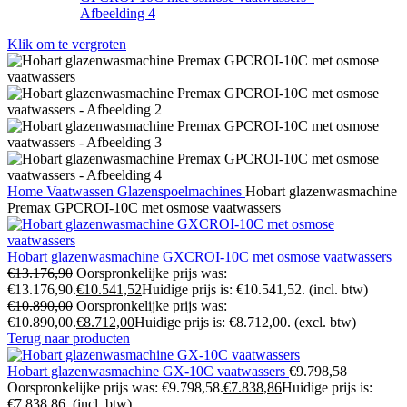
Klik om te vergroten
Home
Vaatwassen
Glazenspoelmachines
Hobart glazenwasmachine
Premax GPCROI-10C met osmose vaatwassers
Hobart glazenwasmachine GXCROI-10C met osmose vaatwassers
€
13.176,90
Oorspronkelijke prijs was:
€13.176,90.
€
10.541,52
Huidige prijs is: €10.541,52.
(incl. btw)
€
10.890,00
Oorspronkelijke prijs was:
€10.890,00.
€
8.712,00
Huidige prijs is: €8.712,00.
(excl. btw)
Terug naar producten
Hobart glazenwasmachine GX-10C vaatwassers
€
9.798,58
Oorspronkelijke prijs was: €9.798,58.
€
7.838,86
Huidige prijs is:
€7.838,86.
(incl. btw)