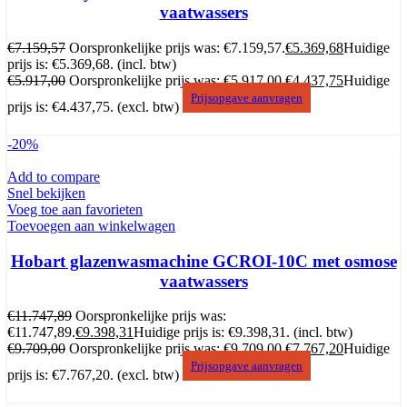
vaatwassers
€
7.159,57
Oorspronkelijke prijs was: €7.159,57.
€
5.369,68
Huidige
prijs is: €5.369,68.
(incl. btw)
€
5.917,00
Oorspronkelijke prijs was: €5.917,00.
€
4.437,75
Huidige
Prijsopgave aanvragen
prijs is: €4.437,75.
(excl. btw)
-20%
Add to compare
Snel bekijken
Voeg toe aan favorieten
Toevoegen aan winkelwagen
Hobart glazenwasmachine GCROI-10C met osmose
vaatwassers
€
11.747,89
Oorspronkelijke prijs was:
€11.747,89.
€
9.398,31
Huidige prijs is: €9.398,31.
(incl. btw)
€
9.709,00
Oorspronkelijke prijs was: €9.709,00.
€
7.767,20
Huidige
Prijsopgave aanvragen
prijs is: €7.767,20.
(excl. btw)