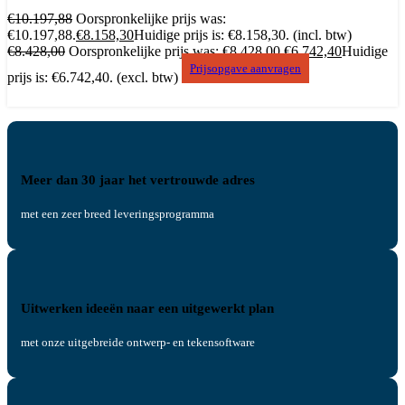
€
10.197,88
Oorspronkelijke prijs was:
€10.197,88.
€
8.158,30
Huidige prijs is: €8.158,30.
(incl. btw)
€
8.428,00
Oorspronkelijke prijs was: €8.428,00.
€
6.742,40
Huidige
Prijsopgave aanvragen
prijs is: €6.742,40.
(excl. btw)
Meer dan 30 jaar het vertrouwde adres
met een zeer breed leveringsprogramma
Uitwerken ideeën naar een uitgewerkt plan
met onze uitgebreide ontwerp- en tekensoftware