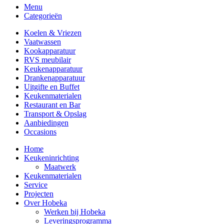
Menu
Categorieën
Koelen & Vriezen
Vaatwassen
Kookapparatuur
RVS meubilair
Keukenapparatuur
Drankenapparatuur
Uitgifte en Buffet
Keukenmaterialen
Restaurant en Bar
Transport & Opslag
Aanbiedingen
Occasions
Home
Keukeninrichting
Maatwerk
Keukenmaterialen
Service
Projecten
Over Hobeka
Werken bij Hobeka
Leveringsprogramma