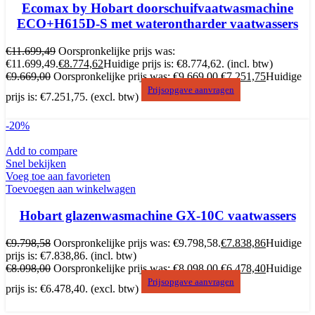
Ecomax by Hobart doorschuifvaatwasmachine
ECO+H615D-S met waterontharder vaatwassers
€
11.699,49
Oorspronkelijke prijs was:
€11.699,49.
€
8.774,62
Huidige prijs is: €8.774,62.
(incl. btw)
€
9.669,00
Oorspronkelijke prijs was: €9.669,00.
€
7.251,75
Huidige
Prijsopgave aanvragen
prijs is: €7.251,75.
(excl. btw)
-20%
Add to compare
Snel bekijken
Voeg toe aan favorieten
Toevoegen aan winkelwagen
Hobart glazenwasmachine GX-10C vaatwassers
€
9.798,58
Oorspronkelijke prijs was: €9.798,58.
€
7.838,86
Huidige
prijs is: €7.838,86.
(incl. btw)
€
8.098,00
Oorspronkelijke prijs was: €8.098,00.
€
6.478,40
Huidige
Prijsopgave aanvragen
prijs is: €6.478,40.
(excl. btw)