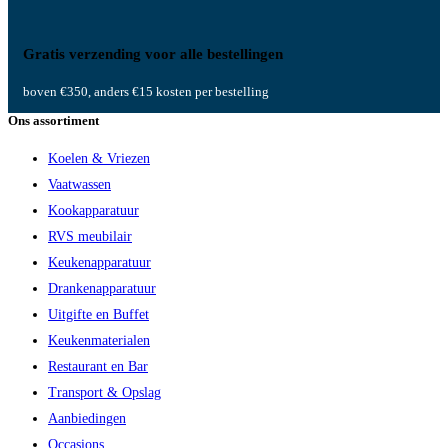
Gratis verzending voor alle bestellingen
boven €350, anders €15 kosten per bestelling
Ons assortiment
Koelen & Vriezen
Vaatwassen
Kookapparatuur
RVS meubilair
Keukenapparatuur
Drankenapparatuur
Uitgifte en Buffet
Keukenmaterialen
Restaurant en Bar
Transport & Opslag
Aanbiedingen
Occasions