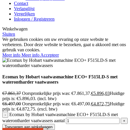
Contact
Verlanglijst
Vergelijken
Inloggen / Registreren
Winkelwagen
Sluiten
We gebruiken cookies om uw ervaring op onze website te
verbeteren. Door deze website te bezoeken, gaat u akkoord met ons
gebruik van cookies.
Meer info
Meer info
Accepteer
Ecomax by Hobart vaatwasmachine ECO+ F515LD-S met
waterontharder vaatwassers
€
7.861,37
Oorspronkelijke prijs was: €7.861,37.
€
5.896,03
Huidige
prijs is: €5.896,03.
(incl. btw)
€
6.497,00
Oorspronkelijke prijs was: €6.497,00.
€
4.872,75
Huidige
prijs is: €4.872,75.
(excl. btw)
Ecomax by Hobart vaatwasmachine ECO+ F515LD-S met
waterontharder vaatwassers aantal
Toevoegen aan winkelwagen