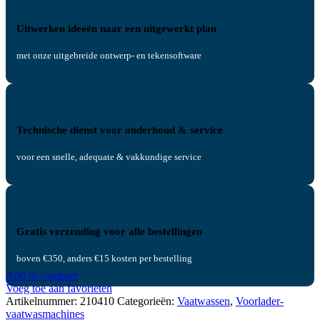
Uitwerken ideeën naar een uitgewerkt plan
met onze uitgebreide ontwerp- en tekensoftware
Technische dienst voor onderhoud & service
voor een snelle, adequate & vakkundige service
Gratis verzending voor alle bestellingen
boven €350, anders €15 kosten per bestelling
Add to compare
Voeg toe aan favorieten
Artikelnummer:
210410
Categorieën:
Vaatwassen
,
Voorlader-
vaatwasmachines