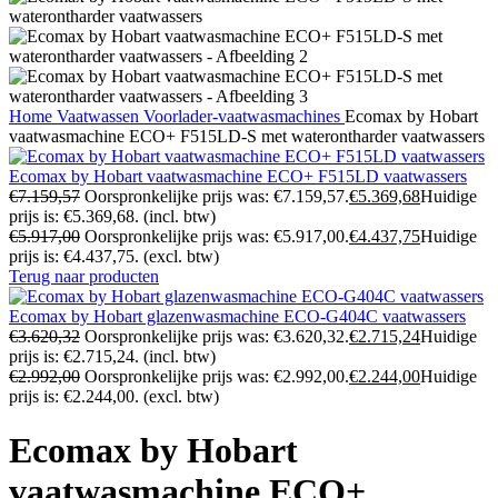
Home
Vaatwassen
Voorlader-vaatwasmachines
Ecomax by Hobart
vaatwasmachine ECO+ F515LD-S met waterontharder vaatwassers
Ecomax by Hobart vaatwasmachine ECO+ F515LD vaatwassers
€
7.159,57
Oorspronkelijke prijs was: €7.159,57.
€
5.369,68
Huidige
prijs is: €5.369,68.
(incl. btw)
€
5.917,00
Oorspronkelijke prijs was: €5.917,00.
€
4.437,75
Huidige
prijs is: €4.437,75.
(excl. btw)
Terug naar producten
Ecomax by Hobart glazenwasmachine ECO-G404C vaatwassers
€
3.620,32
Oorspronkelijke prijs was: €3.620,32.
€
2.715,24
Huidige
prijs is: €2.715,24.
(incl. btw)
€
2.992,00
Oorspronkelijke prijs was: €2.992,00.
€
2.244,00
Huidige
prijs is: €2.244,00.
(excl. btw)
Ecomax by Hobart
vaatwasmachine ECO+