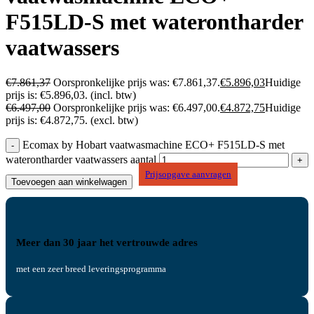
F515LD-S met waterontharder
vaatwassers
€
7.861,37
Oorspronkelijke prijs was: €7.861,37.
€
5.896,03
Huidige
prijs is: €5.896,03.
(incl. btw)
€
6.497,00
Oorspronkelijke prijs was: €6.497,00.
€
4.872,75
Huidige
prijs is: €4.872,75.
(excl. btw)
Ecomax by Hobart vaatwasmachine ECO+ F515LD-S met
waterontharder vaatwassers aantal
Prijsopgave aanvragen
Toevoegen aan winkelwagen
Meer dan 30 jaar het vertrouwde adres
met een zeer breed leveringsprogramma