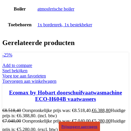
Boiler
atmosferische boiler
Toebehoren
1x bordenrek, 1x bestekbeker
Gerelateerde producten
-25%
Add to compare
Snel bekijken
Voeg toe aan favorieten
Toevoegen aan winkelwagen
Ecomax by Hobart doorschuifvaatwasmachine
ECO-H604B vaatwassers
€
8.518,40
Oorspronkelijke prijs was: €8.518,40.
€
6.388,80
Huidige
prijs is: €6.388,80.
(incl. btw)
€
7.040,00
Oorspronkelijke prijs was: €7.040,00.
€
5.280,00
Huidige
Prijsopgave aanvragen
prijs is: €5.280,00.
(excl. btw)