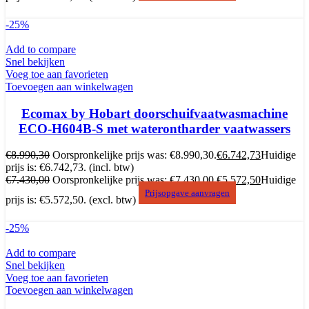
-25%
Add to compare
Snel bekijken
Voeg toe aan favorieten
Toevoegen aan winkelwagen
Ecomax by Hobart doorschuifvaatwasmachine
ECO-H604B-S met waterontharder vaatwassers
€
8.990,30
Oorspronkelijke prijs was: €8.990,30.
€
6.742,73
Huidige
prijs is: €6.742,73.
(incl. btw)
€
7.430,00
Oorspronkelijke prijs was: €7.430,00.
€
5.572,50
Huidige
Prijsopgave aanvragen
prijs is: €5.572,50.
(excl. btw)
-25%
Add to compare
Snel bekijken
Voeg toe aan favorieten
Toevoegen aan winkelwagen