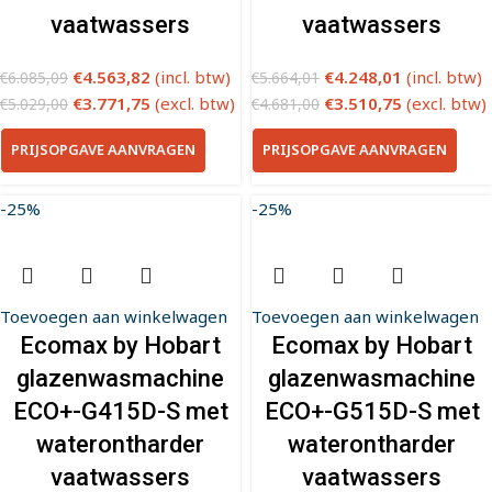
vaatwassers
vaatwassers
€
4.563,82
(incl. btw)
€
4.248,01
(incl. btw)
€
6.085,09
€
5.664,01
€
3.771,75
(excl. btw)
€
3.510,75
(excl. btw)
€
5.029,00
€
4.681,00
PRIJSOPGAVE AANVRAGEN
PRIJSOPGAVE AANVRAGEN
-25%
-25%
Toevoegen aan winkelwagen
Toevoegen aan winkelwagen
Ecomax by Hobart
Ecomax by Hobart
glazenwasmachine
glazenwasmachine
ECO+-G415D-S met
ECO+-G515D-S met
waterontharder
waterontharder
vaatwassers
vaatwassers