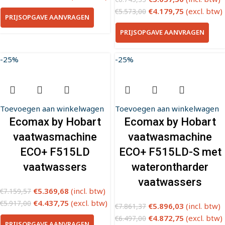
€
4.179,75
(excl. btw)
€
5.573,00
PRIJSOPGAVE AANVRAGEN
PRIJSOPGAVE AANVRAGEN
-25%
-25%
Toevoegen aan winkelwagen
Toevoegen aan winkelwagen
Ecomax by Hobart
Ecomax by Hobart
vaatwasmachine
vaatwasmachine
ECO+ F515LD
ECO+ F515LD-S met
vaatwassers
waterontharder
vaatwassers
€
5.369,68
(incl. btw)
€
7.159,57
€
4.437,75
(excl. btw)
€
5.917,00
€
5.896,03
(incl. btw)
€
7.861,37
€
4.872,75
(excl. btw)
€
6.497,00
PRIJSOPGAVE AANVRAGEN