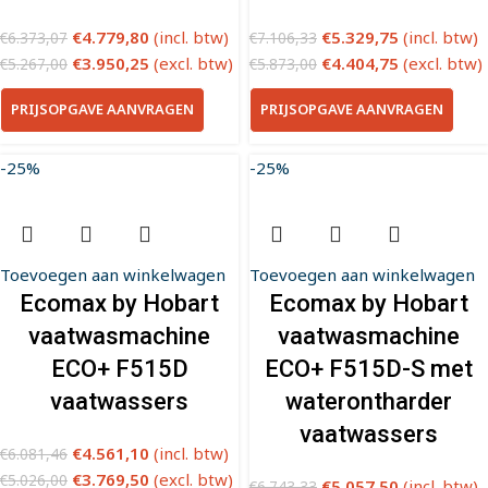
€
4.779,80
(incl. btw)
€
5.329,75
(incl. btw)
€
6.373,07
€
7.106,33
€
3.950,25
(excl. btw)
€
4.404,75
(excl. btw)
€
5.267,00
€
5.873,00
PRIJSOPGAVE AANVRAGEN
PRIJSOPGAVE AANVRAGEN
-25%
-25%
Toevoegen aan winkelwagen
Toevoegen aan winkelwagen
Ecomax by Hobart
Ecomax by Hobart
vaatwasmachine
vaatwasmachine
ECO+ F515D
ECO+ F515D-S met
vaatwassers
waterontharder
vaatwassers
€
4.561,10
(incl. btw)
€
6.081,46
€
3.769,50
(excl. btw)
€
5.026,00
€
5.057,50
(incl. btw)
€
6.743,33