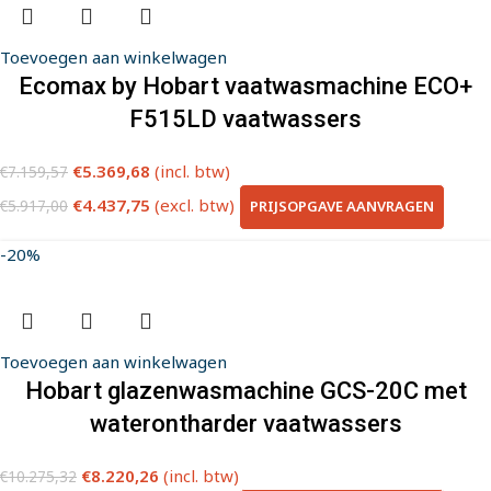
Toevoegen aan winkelwagen
Ecomax by Hobart vaatwasmachine ECO+
F515LD vaatwassers
€
5.369,68
(incl. btw)
€
7.159,57
€
4.437,75
(excl. btw)
PRIJSOPGAVE AANVRAGEN
€
5.917,00
-20%
Toevoegen aan winkelwagen
Hobart glazenwasmachine GCS-20C met
waterontharder vaatwassers
€
8.220,26
(incl. btw)
€
10.275,32