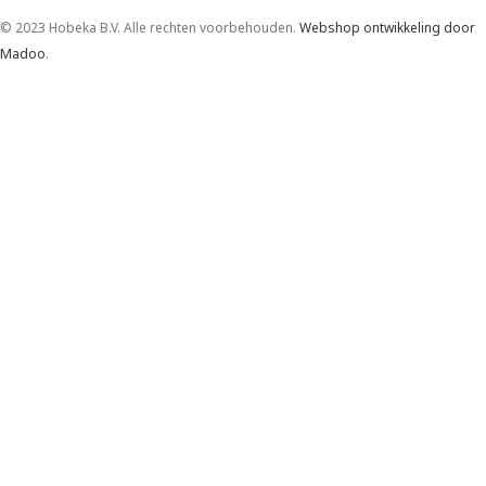
© 2023 Hobeka B.V. Alle rechten voorbehouden.
Webshop ontwikkeling door
Madoo
.
Betaalmethodes
We gebruiken cookies om uw ervaring op onze website te
verbeteren. Door deze website te bezoeken, gaat u akkoord
met ons gebruik van cookies.
Meer info
Accepteer
Hobart glazenwasmachine Premax GCP-10C
vaatwassers
€
9.815,52
(incl. btw)
€
12.269,40
€
8.112,00
(excl. btw)
€
10.140,00