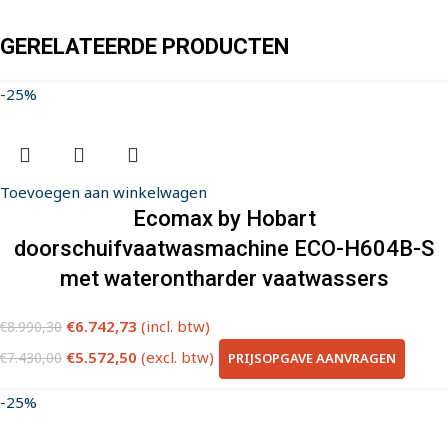
GERELATEERDE PRODUCTEN
-25%
Toevoegen aan winkelwagen
Ecomax by Hobart
doorschuifvaatwasmachine ECO-H604B-S
met waterontharder vaatwassers
€
6.742,73
(incl. btw)
€
8.990,30
€
5.572,50
(excl. btw)
PRIJSOPGAVE AANVRAGEN
€
7.430,00
-25%