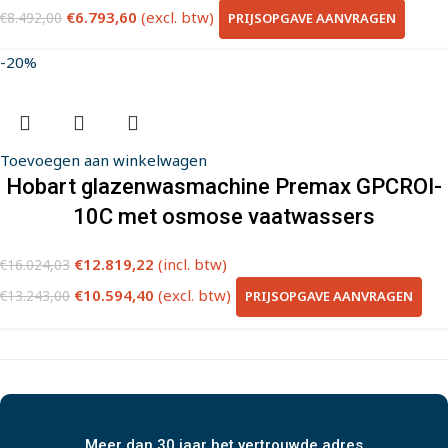
€
6.793,60
(excl. btw)
PRIJSOPGAVE AANVRAGEN
€
8.492,00
-20%
Toevoegen aan winkelwagen
Hobart glazenwasmachine Premax GPCROI-
10C met osmose vaatwassers
€
12.819,22
(incl. btw)
€
16.024,03
€
10.594,40
(excl. btw)
PRIJSOPGAVE AANVRAGEN
€
13.243,00
Meer dan 30 jaar het vertrouwde adres