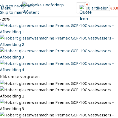
0
Skip to navigation
Menu
0
artikelen
€
0,
Skip to main content
-20%
Klik om te vergroten