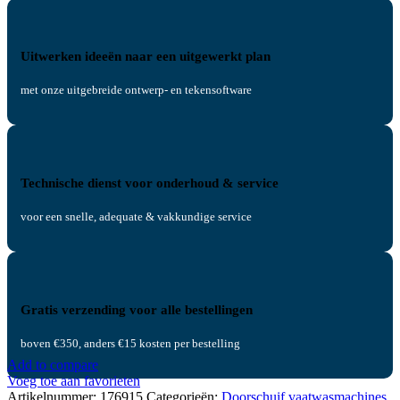
Uitwerken ideeën naar een uitgewerkt plan
met onze uitgebreide ontwerp- en tekensoftware
Technische dienst voor onderhoud & service
voor een snelle, adequate & vakkundige service
Gratis verzending voor alle bestellingen
boven €350, anders €15 kosten per bestelling
Add to compare
Voeg toe aan favorieten
Artikelnummer:
176915
Categorieën:
Doorschuif vaatwasmachines
,