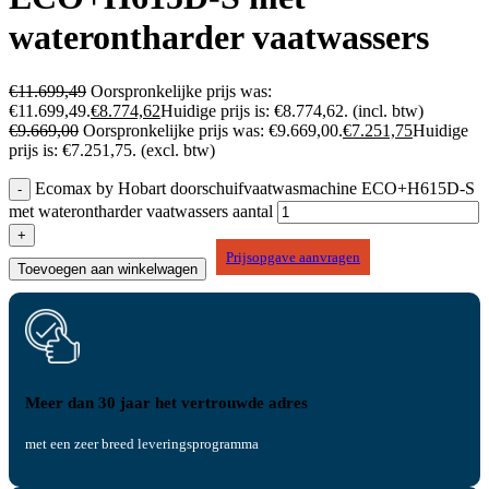
waterontharder vaatwassers
€
11.699,49
Oorspronkelijke prijs was:
€11.699,49.
€
8.774,62
Huidige prijs is: €8.774,62.
(incl. btw)
€
9.669,00
Oorspronkelijke prijs was: €9.669,00.
€
7.251,75
Huidige
prijs is: €7.251,75.
(excl. btw)
Ecomax by Hobart doorschuifvaatwasmachine ECO+H615D-S
met waterontharder vaatwassers aantal
Prijsopgave aanvragen
Toevoegen aan winkelwagen
Meer dan 30 jaar het vertrouwde adres
met een zeer breed leveringsprogramma