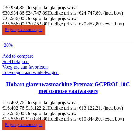
€
30.934,86
Oorspronkelijke prijs was:
€30.934,86.
€
24.747,89
Huidige prijs is: €24.747,89.
(incl. btw)
€
25.566,00
Oorspronkelijke prijs was:
€25.566,00.
€
20.452,80
Huidige prijs is: €20.452,80.
(excl. btw)
Prijsopgave aanvragen
-20%
Add to compare
Snel bekijken
Voeg toe aan favorieten
Toevoegen aan winkelwagen
Hobart glazenwasmachine Premax GCPROI-10C
met osmose vaatwassers
€
16.402,76
Oorspronkelijke prijs was:
€16.402,76.
€
13.122,21
Huidige prijs is: €13.122,21.
(incl. btw)
€
13.556,00
Oorspronkelijke prijs was:
€13.556,00.
€
10.844,80
Huidige prijs is: €10.844,80.
(excl. btw)
Prijsopgave aanvragen