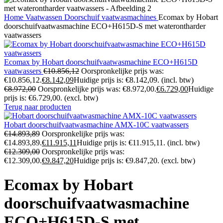
Home
Vaatwassen
Doorschuif vaatwasmachines
Ecomax by Hobart
doorschuifvaatwasmachine ECO+H615D-S met waterontharder
vaatwassers
Ecomax by Hobart doorschuifvaatwasmachine ECO+H615D
vaatwassers
€
10.856,12
Oorspronkelijke prijs was:
€10.856,12.
€
8.142,09
Huidige prijs is: €8.142,09.
(incl. btw)
€
8.972,00
Oorspronkelijke prijs was: €8.972,00.
€
6.729,00
Huidige
prijs is: €6.729,00.
(excl. btw)
Terug naar producten
Hobart doorschuifvaatwasmachine AMX-10C vaatwassers
€
14.893,89
Oorspronkelijke prijs was:
€14.893,89.
€
11.915,11
Huidige prijs is: €11.915,11.
(incl. btw)
€
12.309,00
Oorspronkelijke prijs was:
€12.309,00.
€
9.847,20
Huidige prijs is: €9.847,20.
(excl. btw)
Ecomax by Hobart
doorschuifvaatwasmachine
ECO+H615D-S met