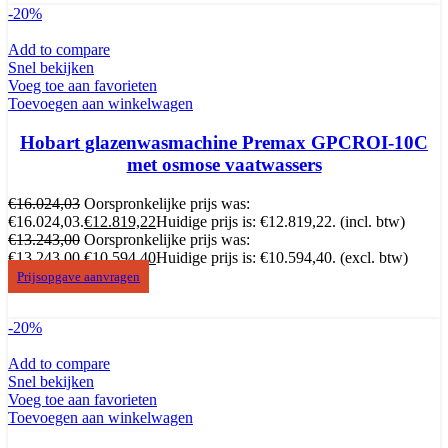
-20%
Add to compare
Snel bekijken
Voeg toe aan favorieten
Toevoegen aan winkelwagen
Hobart glazenwasmachine Premax GPCROI-10C
met osmose vaatwassers
€
16.024,03
Oorspronkelijke prijs was:
€16.024,03.
€
12.819,22
Huidige prijs is: €12.819,22.
(incl. btw)
€
13.243,00
Oorspronkelijke prijs was:
€13.243,00.
€
10.594,40
Huidige prijs is: €10.594,40.
(excl. btw)
Prijsopgave aanvragen
-20%
Add to compare
Snel bekijken
Voeg toe aan favorieten
Toevoegen aan winkelwagen