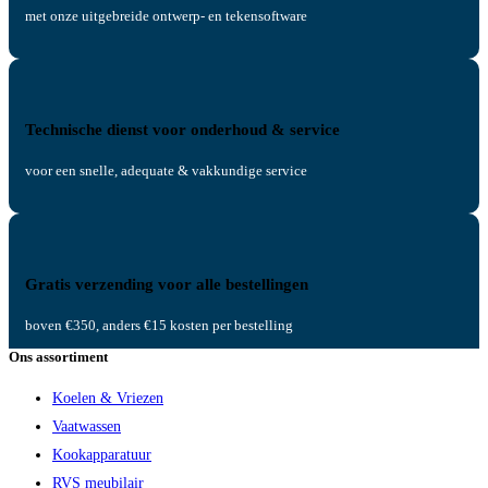
met onze uitgebreide ontwerp- en tekensoftware
Technische dienst voor onderhoud & service
voor een snelle, adequate & vakkundige service
Gratis verzending voor alle bestellingen
boven €350, anders €15 kosten per bestelling
Ons assortiment
Koelen & Vriezen
Vaatwassen
Kookapparatuur
RVS meubilair