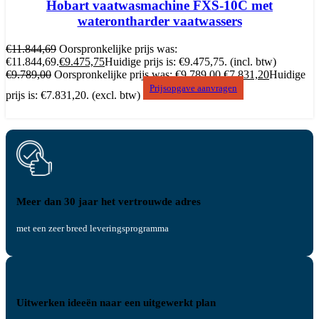
Hobart vaatwasmachine FXS-10C met
waterontharder vaatwassers
€
11.844,69
Oorspronkelijke prijs was:
€11.844,69.
€
9.475,75
Huidige prijs is: €9.475,75.
(incl. btw)
€
9.789,00
Oorspronkelijke prijs was: €9.789,00.
€
7.831,20
Huidige
Prijsopgave aanvragen
prijs is: €7.831,20.
(excl. btw)
Meer dan 30 jaar het vertrouwde adres
met een zeer breed leveringsprogramma
Uitwerken ideeën naar een uitgewerkt plan