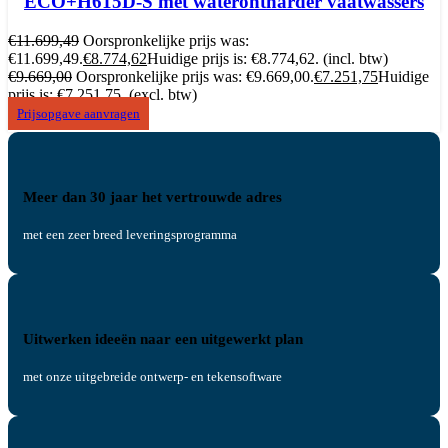
ECO+H615D-S met waterontharder vaatwassers
€
11.699,49
Oorspronkelijke prijs was:
€11.699,49.
€
8.774,62
Huidige prijs is: €8.774,62.
(incl. btw)
€
9.669,00
Oorspronkelijke prijs was: €9.669,00.
€
7.251,75
Huidige
prijs is: €7.251,75.
(excl. btw)
Prijsopgave aanvragen
Meer dan 30 jaar het vertrouwde adres
met een zeer breed leveringsprogramma
Uitwerken ideeën naar een uitgewerkt plan
met onze uitgebreide ontwerp- en tekensoftware