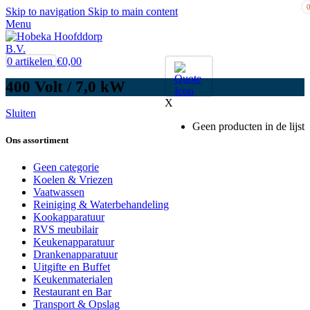
Skip to navigation
Skip to main content
Menu
0
artikelen
€
0,00
400 Volt / 7,0 kW
X
Sluiten
Geen producten in de lijst
Ons assortiment
Geen categorie
Koelen & Vriezen
Vaatwassen
Reiniging & Waterbehandeling
Kookapparatuur
RVS meubilair
Keukenapparatuur
Drankenapparatuur
Uitgifte en Buffet
Keukenmaterialen
Restaurant en Bar
Transport & Opslag