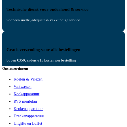
Technische dienst voor onderhoud & service
voor een snelle, adequate & vakkundige service
Gratis verzending voor alle bestellingen
boven €350, anders €15 kosten per bestelling
Ons assortiment
Koelen & Vriezen
Vaatwassen
Kookapparatuur
RVS meubilair
Keukenapparatuur
Drankenapparatuur
Uitgifte en Buffet