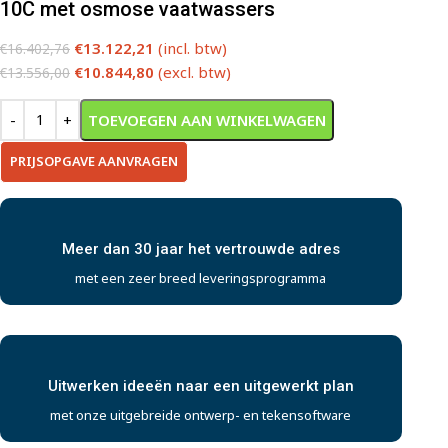
10C met osmose vaatwassers
€
13.122,21
(incl. btw)
€
16.402,76
€
10.844,80
(excl. btw)
€
13.556,00
TOEVOEGEN AAN WINKELWAGEN
PRIJSOPGAVE AANVRAGEN
Meer dan 30 jaar het vertrouwde adres
met een zeer breed leveringsprogramma
Uitwerken ideeën naar een uitgewerkt plan
met onze uitgebreide ontwerp- en tekensoftware