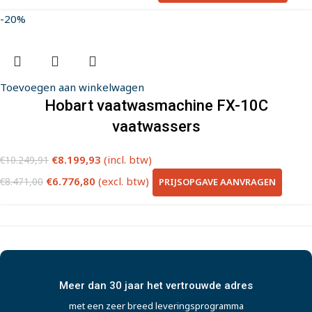
-20%
Toevoegen aan winkelwagen
Hobart vaatwasmachine FX-10C
vaatwassers
€
8.199,93
(incl. btw)
€
10.249,91
€
6.776,80
(excl. btw)
PRIJSOPGAVE AANVRAGEN
€
8.471,00
Meer dan 30 jaar het vertrouwde adres
met een zeer breed leveringsprogramma