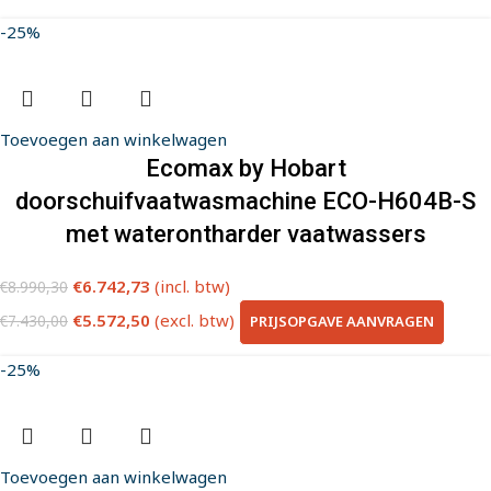
-25%
Toevoegen aan winkelwagen
Ecomax by Hobart
doorschuifvaatwasmachine ECO-H604B-S
met waterontharder vaatwassers
€
6.742,73
(incl. btw)
€
8.990,30
€
5.572,50
(excl. btw)
PRIJSOPGAVE AANVRAGEN
€
7.430,00
-25%
Toevoegen aan winkelwagen