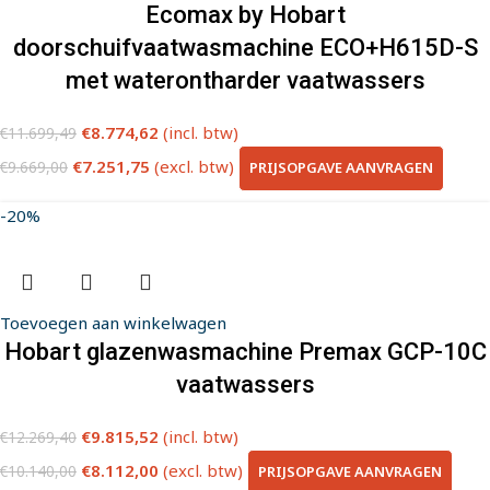
Ecomax by Hobart
doorschuifvaatwasmachine ECO+H615D-S
met waterontharder vaatwassers
€
8.774,62
(incl. btw)
€
11.699,49
€
7.251,75
(excl. btw)
PRIJSOPGAVE AANVRAGEN
€
9.669,00
-20%
Toevoegen aan winkelwagen
Hobart glazenwasmachine Premax GCP-10C
vaatwassers
€
9.815,52
(incl. btw)
€
12.269,40
€
8.112,00
(excl. btw)
PRIJSOPGAVE AANVRAGEN
€
10.140,00