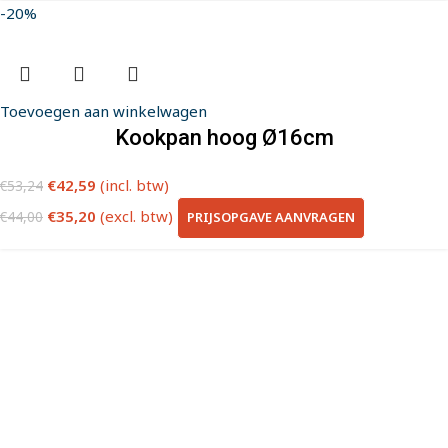
-20%
Toevoegen aan winkelwagen
Kookpan hoog Ø16cm
€
42,59
(incl. btw)
€
53,24
€
35,20
(excl. btw)
PRIJSOPGAVE AANVRAGEN
€
44,00