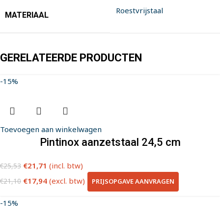
Roestvrijstaal
MATERIAAL
GERELATEERDE PRODUCTEN
-15%
Toevoegen aan winkelwagen
Pintinox aanzetstaal 24,5 cm
€
21,71
(incl. btw)
€
25,53
€
17,94
(excl. btw)
PRIJSOPGAVE AANVRAGEN
€
21,10
-15%