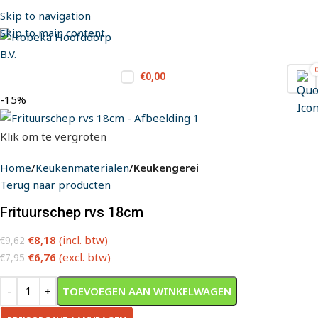
Skip to navigation
Skip to main content
€
0,00
-15%
Klik om te vergroten
Home
Keukenmaterialen
Keukengerei
Terug naar producten
Frituurschep rvs 18cm
€
8,18
(incl. btw)
€
9,62
€
6,76
(excl. btw)
€
7,95
TOEVOEGEN AAN WINKELWAGEN