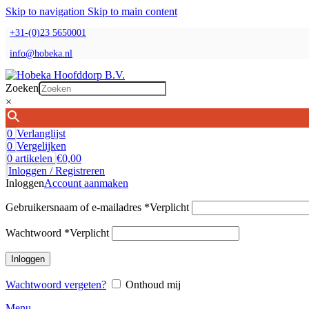
Skip to navigation
Skip to main content
+31-(0)23 5650001
info@hobeka.nl
Zoeken
×
0
Verlanglijst
0
Vergelijken
0
artikelen
€
0,00
Inloggen / Registreren
Inloggen
Account aanmaken
Gebruikersnaam of e-mailadres
*
Verplicht
Wachtwoord
*
Verplicht
Inloggen
Wachtwoord vergeten?
Onthoud mij
Menu