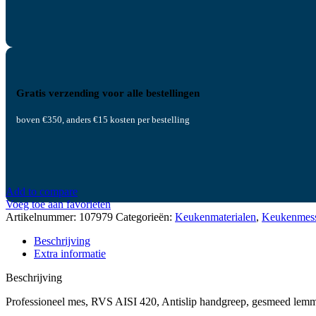
Gratis verzending voor alle bestellingen
boven €350, anders €15 kosten per bestelling
Add to compare
Voeg toe aan favorieten
Artikelnummer:
107979
Categorieën:
Keukenmaterialen
,
Keukenmes
Beschrijving
Extra informatie
Beschrijving
Professioneel mes, RVS AISI 420, Antislip handgreep, gesmeed lem