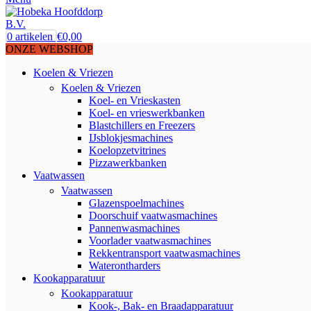
0
artikelen
€
0,00
ONZE WEBSHOP
Koelen & Vriezen
Koelen & Vriezen
Koel- en Vrieskasten
Koel- en vrieswerkbanken
Blastchillers en Freezers
IJsblokjesmachines
Koelopzetvitrines
Pizzawerkbanken
Vaatwassen
Vaatwassen
Glazenspoelmachines
Doorschuif vaatwasmachines
Pannenwasmachines
Voorlader vaatwasmachines
Rekkentransport vaatwasmachines
Waterontharders
Kookapparatuur
Kookapparatuur
Kook-, Bak- en Braadapparatuur