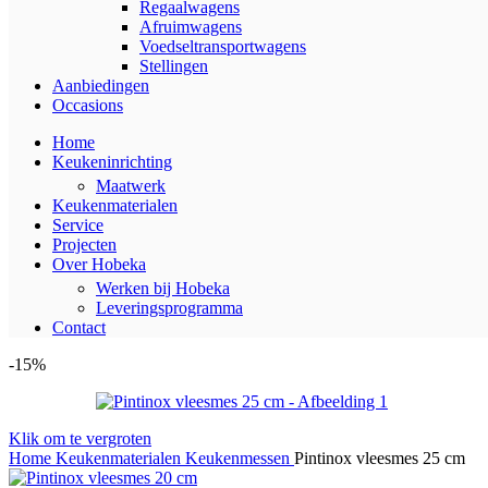
Regaalwagens
Afruimwagens
Voedseltransportwagens
Stellingen
Aanbiedingen
Occasions
Home
Keukeninrichting
Maatwerk
Keukenmaterialen
Service
Projecten
Over Hobeka
Werken bij Hobeka
Leveringsprogramma
Contact
-15%
Klik om te vergroten
Home
Keukenmaterialen
Keukenmessen
Pintinox vleesmes 25 cm