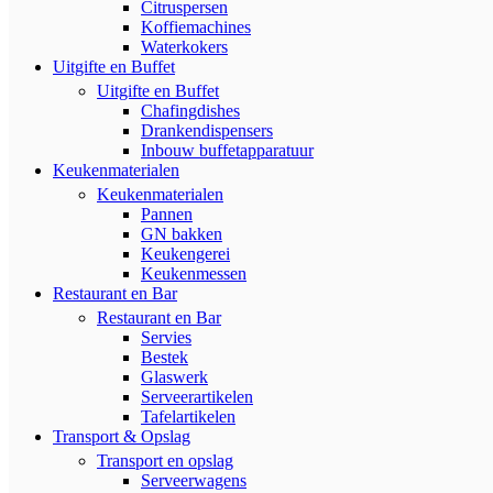
Citruspersen
Koffiemachines
Waterkokers
Uitgifte en Buffet
Uitgifte en Buffet
Chafingdishes
Drankendispensers
Inbouw buffetapparatuur
Keukenmaterialen
Keukenmaterialen
Pannen
GN bakken
Keukengerei
Keukenmessen
Restaurant en Bar
Restaurant en Bar
Servies
Bestek
Glaswerk
Serveerartikelen
Tafelartikelen
Transport & Opslag
Transport en opslag
Serveerwagens