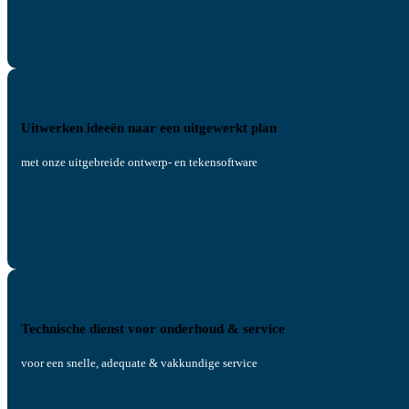
Uitwerken ideeën naar een uitgewerkt plan
met onze uitgebreide ontwerp- en tekensoftware
Technische dienst voor onderhoud & service
voor een snelle, adequate & vakkundige service