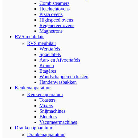
Combisteamers
Heteluchtovens
Pizza ovens
Highspeed ovens
Regenereer ovens
Magnetrons
RVS meubilair
RVS meubilair
Werktafels
Spoeltafels
Aan- en Afvoertafels
Kranen
Etagères
Wandschappen en kasten
Handenwasbakken
Keukenapparatuur
Keukenapparatuur
Toasters
Mixers
Snijmachines
Blenders
Vacumeermachines
Drankenapparatuur
Drankenapparatuur