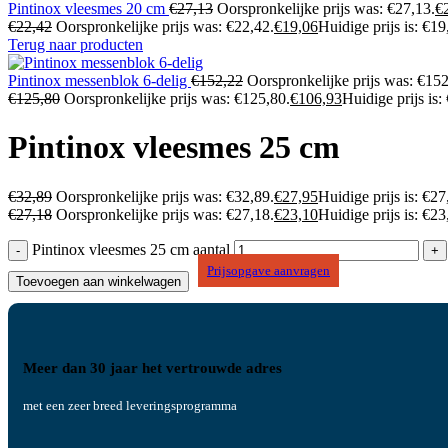
Pintinox vleesmes 20 cm
€
27,13
Oorspronkelijke prijs was: €27,13.
€
€
22,42
Oorspronkelijke prijs was: €22,42.
€
19,06
Huidige prijs is: €19
Terug naar producten
Pintinox messenblok 6-delig
€
152,22
Oorspronkelijke prijs was: €152
€
125,80
Oorspronkelijke prijs was: €125,80.
€
106,93
Huidige prijs is:
Pintinox vleesmes 25 cm
€
32,89
Oorspronkelijke prijs was: €32,89.
€
27,95
Huidige prijs is: €27
€
27,18
Oorspronkelijke prijs was: €27,18.
€
23,10
Huidige prijs is: €23
Pintinox vleesmes 25 cm aantal
Prijsopgave aanvragen
Toevoegen aan winkelwagen
Meer dan 30 jaar het vertrouwde adres
met een zeer breed leveringsprogramma