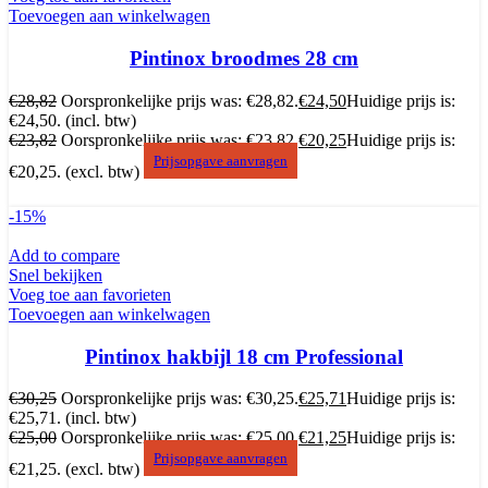
Toevoegen aan winkelwagen
Pintinox broodmes 28 cm
€
28,82
Oorspronkelijke prijs was: €28,82.
€
24,50
Huidige prijs is:
€24,50.
(incl. btw)
€
23,82
Oorspronkelijke prijs was: €23,82.
€
20,25
Huidige prijs is:
Prijsopgave aanvragen
€20,25.
(excl. btw)
-15%
Add to compare
Snel bekijken
Voeg toe aan favorieten
Toevoegen aan winkelwagen
Pintinox hakbijl 18 cm Professional
€
30,25
Oorspronkelijke prijs was: €30,25.
€
25,71
Huidige prijs is:
€25,71.
(incl. btw)
€
25,00
Oorspronkelijke prijs was: €25,00.
€
21,25
Huidige prijs is:
Prijsopgave aanvragen
€21,25.
(excl. btw)