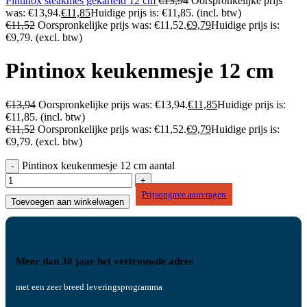
Pintinox steakmes gekarteld 12 cm
€
13,94
Oorspronkelijke prijs
was: €13,94.
€
11,85
Huidige prijs is: €11,85.
(incl. btw)
€
11,52
Oorspronkelijke prijs was: €11,52.
€
9,79
Huidige prijs is:
€9,79.
(excl. btw)
Pintinox keukenmesje 12 cm
€
13,94
Oorspronkelijke prijs was: €13,94.
€
11,85
Huidige prijs is:
€11,85.
(incl. btw)
€
11,52
Oorspronkelijke prijs was: €11,52.
€
9,79
Huidige prijs is:
€9,79.
(excl. btw)
Pintinox keukenmesje 12 cm aantal
Prijsopgave aanvragen
Toevoegen aan winkelwagen
Meer dan 30 jaar het vertrouwde adres
met een zeer breed leveringsprogramma