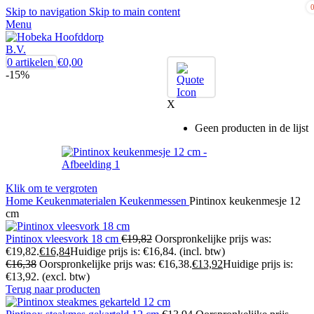
Skip to navigation
Skip to main content
Menu
0
artikelen
€
0,00
-15%
X
Geen producten in de lijst
Klik om te vergroten
Home
Keukenmaterialen
Keukenmessen
Pintinox keukenmesje 12
cm
Pintinox vleesvork 18 cm
€
19,82
Oorspronkelijke prijs was:
€19,82.
€
16,84
Huidige prijs is: €16,84.
(incl. btw)
€
16,38
Oorspronkelijke prijs was: €16,38.
€
13,92
Huidige prijs is:
€13,92.
(excl. btw)
Terug naar producten