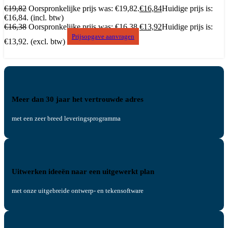
€
19,82
Oorspronkelijke prijs was: €19,82.
€
16,84
Huidige prijs is:
€16,84.
(incl. btw)
€
16,38
Oorspronkelijke prijs was: €16,38.
€
13,92
Huidige prijs is:
Prijsopgave aanvragen
€13,92.
(excl. btw)
Meer dan 30 jaar het vertrouwde adres
met een zeer breed leveringsprogramma
Uitwerken ideeën naar een uitgewerkt plan
met onze uitgebreide ontwerp- en tekensoftware