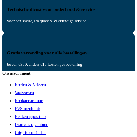
Technische dienst voor onderhoud & service
voor een snelle, adequate & vakkundige service
Gratis verzending voor alle bestellingen
boven €350, anders €15 kosten per bestelling
Ons assortiment
Koelen & Vriezen
Vaatwassen
Kookapparatuur
RVS meubilair
Keukenapparatuur
Drankenapparatuur
Uitgifte en Buffet