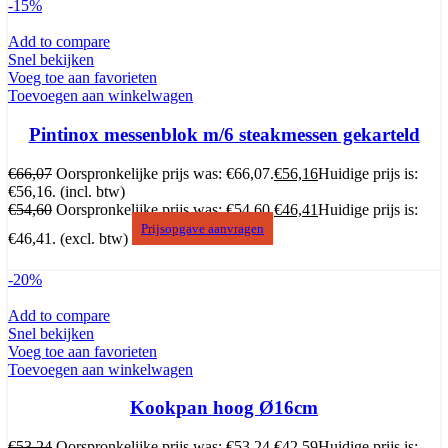
-15%
Add to compare
Snel bekijken
Voeg toe aan favorieten
Toevoegen aan winkelwagen
Pintinox messenblok m/6 steakmessen gekarteld
€
66,07
Oorspronkelijke prijs was: €66,07.
€
56,16
Huidige prijs is:
€56,16.
(incl. btw)
€
54,60
Oorspronkelijke prijs was: €54,60.
€
46,41
Huidige prijs is:
Prijsopgave aanvragen
€46,41.
(excl. btw)
-20%
Add to compare
Snel bekijken
Voeg toe aan favorieten
Toevoegen aan winkelwagen
Kookpan hoog Ø16cm
€
53,24
Oorspronkelijke prijs was: €53,24.
€
42,59
Huidige prijs is: