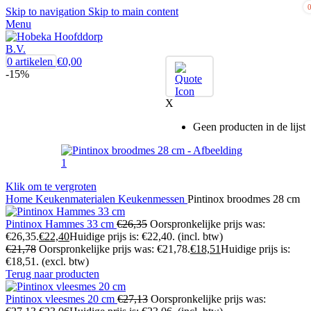
Skip to navigation
Skip to main content
Menu
0
artikelen
€
0,00
-15%
X
Geen producten in de lijst
Klik om te vergroten
Home
Keukenmaterialen
Keukenmessen
Pintinox broodmes 28 cm
Pintinox Hammes 33 cm
€
26,35
Oorspronkelijke prijs was:
€26,35.
€
22,40
Huidige prijs is: €22,40.
(incl. btw)
€
21,78
Oorspronkelijke prijs was: €21,78.
€
18,51
Huidige prijs is:
€18,51.
(excl. btw)
Terug naar producten
Pintinox vleesmes 20 cm
€
27,13
Oorspronkelijke prijs was: