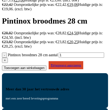
€27,13.
€
23,06
Huidige prijs is: €23,06.
(incl. btw)
€
22,42
Oorspronkelijke prijs was: €22,42.
€
19,06
Huidige prijs is:
€19,06.
(excl. btw)
Pintinox broodmes 28 cm
€
28,82
Oorspronkelijke prijs was: €28,82.
€
24,50
Huidige prijs is:
€24,50.
(incl. btw)
€
23,82
Oorspronkelijke prijs was: €23,82.
€
20,25
Huidige prijs is:
€20,25.
(excl. btw)
Pintinox broodmes 28 cm aantal
Prijsopgave aanvragen
Toevoegen aan winkelwagen
Meer dan 30 jaar het vertrouwde adres
met een zeer breed leveringsprogramma