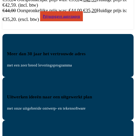
€42,59.
(incl. btw)
€
44,00
Oorspronkelijke prijs was: €44,00.
€
35,20
Huidige prijs is:
Prijsopgave aanvragen
€35,20.
(excl. btw)
Meer dan 30 jaar het vertrouwde adres
met een zeer breed leveringsprogramma
Uitwerken ideeën naar een uitgewerkt plan
met onze uitgebreide ontwerp- en tekensoftware