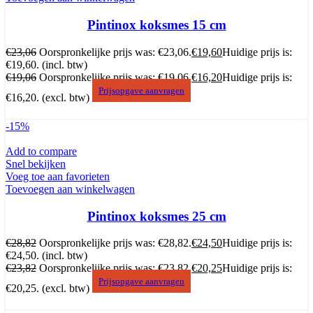
Pintinox koksmes 15 cm
€
23,06
Oorspronkelijke prijs was: €23,06.
€
19,60
Huidige prijs is:
€19,60.
(incl. btw)
€
19,06
Oorspronkelijke prijs was: €19,06.
€
16,20
Huidige prijs is:
Prijsopgave aanvragen
€16,20.
(excl. btw)
-15%
Add to compare
Snel bekijken
Voeg toe aan favorieten
Toevoegen aan winkelwagen
Pintinox koksmes 25 cm
€
28,82
Oorspronkelijke prijs was: €28,82.
€
24,50
Huidige prijs is:
€24,50.
(incl. btw)
€
23,82
Oorspronkelijke prijs was: €23,82.
€
20,25
Huidige prijs is:
Prijsopgave aanvragen
€20,25.
(excl. btw)