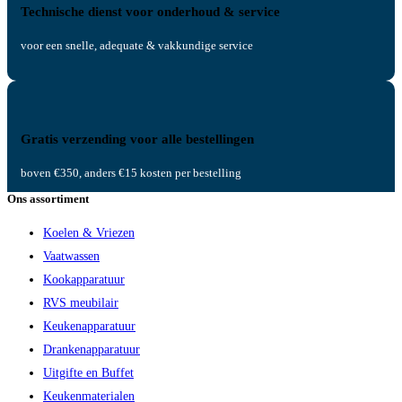
Technische dienst voor onderhoud & service
voor een snelle, adequate & vakkundige service
Gratis verzending voor alle bestellingen
boven €350, anders €15 kosten per bestelling
Ons assortiment
Koelen & Vriezen
Vaatwassen
Kookapparatuur
RVS meubilair
Keukenapparatuur
Drankenapparatuur
Uitgifte en Buffet
Keukenmaterialen