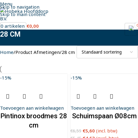
Menu
Skip to navigation
Skip to main content
0
artikelen
€
0,00
28 CM
Home
Product Afmetingen
28 cm
-15%
-15%
Toevoegen aan winkelwagen
Toevoegen aan winkelwagen
Pintinox broodmes 28
Schuimspaan Ø08cm
cm
€
5,60
(incl. btw)
€
6,59