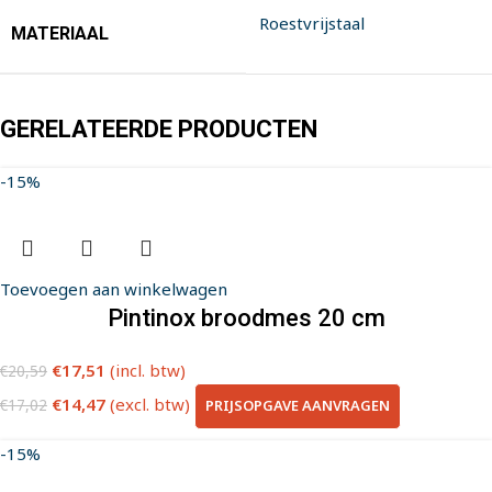
Roestvrijstaal
MATERIAAL
GERELATEERDE PRODUCTEN
-15%
Toevoegen aan winkelwagen
Pintinox broodmes 20 cm
€
17,51
(incl. btw)
€
20,59
€
14,47
(excl. btw)
PRIJSOPGAVE AANVRAGEN
€
17,02
-15%