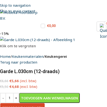
Skip to navigation
Skip to main content
€
0,00
-15%
Klik om te vergroten
Home
Keukenmaterialen
Keukengerei
Terug naar producten
Garde L.030cm (12-draads)
€
5,66
(incl. btw)
€
6,66
€
4,68
(excl. btw)
€
5,50
TOEVOEGEN AAN WINKELWAGEN