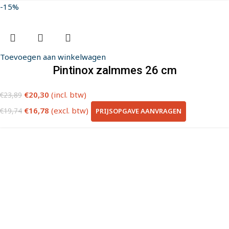
-15%
Toevoegen aan winkelwagen
Pintinox zalmmes 26 cm
€
20,30
(incl. btw)
€
23,89
€
16,78
(excl. btw)
PRIJSOPGAVE AANVRAGEN
€
19,74