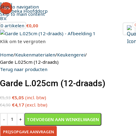
Menu
Skip to navigation
-15%
Skip to main content
0
artikelen
€
0,00
Klik om te vergroten
Home
Keukenmaterialen
Keukengerei
Garde L.025cm (12-draads)
Terug naar producten
Garde L.025cm (12-draads)
€
5,05
(incl. btw)
€
5,93
€
4,17
(excl. btw)
€
4,90
TOEVOEGEN AAN WINKELWAGEN
PRIJSOPGAVE AANVRAGEN