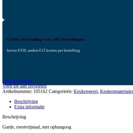
Gratis verzending voor alle bestellingen
boven €350, anders €15 kosten per bestelling
Add to compare
Voeg toe aan favorieten
Artikelnummer:
105162
Categorieën:
Keukengerei
,
Keukenmateriale
Beschrijving
Extra informatie
Beschrijving
Garde, roestvrijstaal, met ophangoog