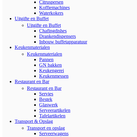
Citruspersen
Koffiemachines
Waterkokers
Uitgifte en Buffet
Uitgifte en Buffet
Chafingdishes
Drankendispensers
Inbouw buffetapparatuur
Keukenmaterialen
Keukenmaterialen
Pannen
GN bakken
Keukengerei
Keukenmessen
Restaurant en Bar
Restaurant en Bar
Servies
Bestek
Glaswerk
Serveerartikelen
Tafelartikelen
Transport & Opslag
Transport en opslag
Serveerwagens