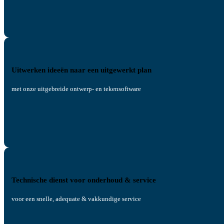
Uitwerken ideeën naar een uitgewerkt plan
met onze uitgebreide ontwerp- en tekensoftware
Technische dienst voor onderhoud & service
voor een snelle, adequate & vakkundige service