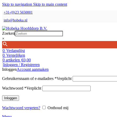
Skip to navigation
Skip to main content
+31-(0)23 5650001
info@hobeka.nl
Zoeken
×
0
Verlanglijst
0
Vergelijken
0
artikelen
€
0,00
Inloggen / Registreren
Inloggen
Account aanmaken
Gebruikersnaam of e-mailadres
*
Verplicht
Wachtwoord
*
Verplicht
Inloggen
Wachtwoord vergeten?
Onthoud mij
Menu