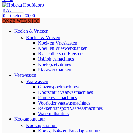
0
artikelen
€
0,00
ONZE WEBSHOP
Koelen & Vriezen
Koelen & Vriezen
Koel- en Vrieskasten
Koel- en vrieswerkbanken
Blastchillers en Freezers
IJsblokjesmachines
Koelopzetvitrines
Pizzawerkbanken
Vaatwassen
Vaatwassen
Glazenspoelmachines
Doorschuif vaatwasmachines
Pannenwasmachines
Voorlader vaatwasmachines
Rekkentransport vaatwasmachines
Waterontharders
Kookapparatuur
Kookapparatuur
Kook-, Bak- en Braadapparatuur