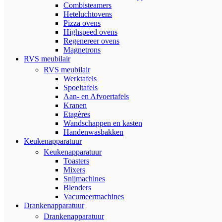
Combisteamers
Heteluchtovens
Pizza ovens
Highspeed ovens
Regenereer ovens
Magnetrons
RVS meubilair
RVS meubilair
Werktafels
Spoeltafels
Aan- en Afvoertafels
Kranen
Etagères
Wandschappen en kasten
Handenwasbakken
Keukenapparatuur
Keukenapparatuur
Toasters
Mixers
Snijmachines
Blenders
Vacumeermachines
Drankenapparatuur
Drankenapparatuur