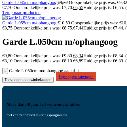
Garde L.045cm m/ophangoog
€
9,32
Oorspronkelijke prijs was: €9,32
€
7,70
Oorspronkelijke prijs was: €7,70.
€
6,55
Huidige prijs is: €6,55.
Terug naar producten
Garde L.055cm m/ophangoog
€
10,59
Oorspronkelijke prijs was: €10
€
8,75
Oorspronkelijke prijs was: €8,75.
€
7,44
Huidige prijs is: €7,44.
Garde L.050cm m/ophangoog
€
9,80
Oorspronkelijke prijs was: €9,80.
€
8,34
Huidige prijs is: €8,34.
(
€
8,10
Oorspronkelijke prijs was: €8,10.
€
6,89
Huidige prijs is: €6,89.
Garde L.050cm m/ophangoog aantal
Prijsopgave aanvragen
Toevoegen aan winkelwagen
Meer dan 30 jaar het vertrouwde adres
met een zeer breed leveringsprogramma