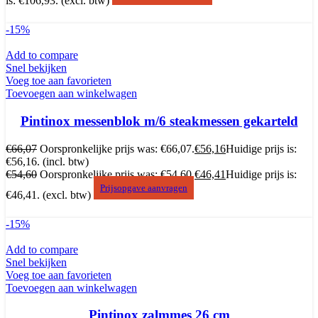
is: €106,93.
(excl. btw)
-15%
Add to compare
Snel bekijken
Voeg toe aan favorieten
Toevoegen aan winkelwagen
Pintinox messenblok m/6 steakmessen gekarteld
€
66,07
Oorspronkelijke prijs was: €66,07.
€
56,16
Huidige prijs is:
€56,16.
(incl. btw)
€
54,60
Oorspronkelijke prijs was: €54,60.
€
46,41
Huidige prijs is:
Prijsopgave aanvragen
€46,41.
(excl. btw)
-15%
Add to compare
Snel bekijken
Voeg toe aan favorieten
Toevoegen aan winkelwagen
Pintinox zalmmes 26 cm