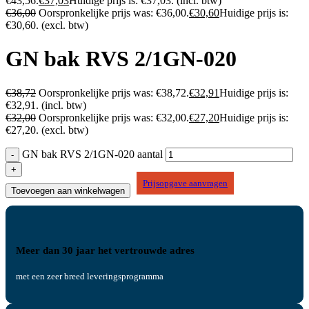
€43,56.
€
37,03
Huidige prijs is: €37,03.
(incl. btw)
€
36,00
Oorspronkelijke prijs was: €36,00.
€
30,60
Huidige prijs is:
€30,60.
(excl. btw)
GN bak RVS 2/1GN-020
€
38,72
Oorspronkelijke prijs was: €38,72.
€
32,91
Huidige prijs is:
€32,91.
(incl. btw)
€
32,00
Oorspronkelijke prijs was: €32,00.
€
27,20
Huidige prijs is:
€27,20.
(excl. btw)
GN bak RVS 2/1GN-020 aantal
Prijsopgave aanvragen
Toevoegen aan winkelwagen
Meer dan 30 jaar het vertrouwde adres
met een zeer breed leveringsprogramma