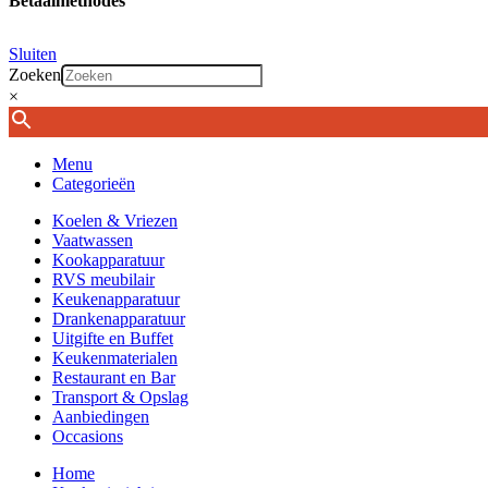
Betaalmethodes
Sluiten
Zoeken
×
Menu
Categorieën
Koelen & Vriezen
Vaatwassen
Kookapparatuur
RVS meubilair
Keukenapparatuur
Drankenapparatuur
Uitgifte en Buffet
Keukenmaterialen
Restaurant en Bar
Transport & Opslag
Aanbiedingen
Occasions
Home