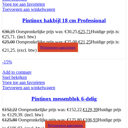
Voeg toe aan favorieten
Toevoegen aan winkelwagen
Pintinox hakbijl 18 cm Professional
€
30,25
Oorspronkelijke prijs was: €30,25.
€
25,71
Huidige prijs is:
€25,71.
(incl. btw)
€
25,00
Oorspronkelijke prijs was: €25,00.
€
21,25
Huidige prijs is:
Prijsopgave aanvragen
€21,25.
(excl. btw)
-15%
Add to compare
Snel bekijken
Voeg toe aan favorieten
Toevoegen aan winkelwagen
Pintinox messenblok 6-delig
€
152,22
Oorspronkelijke prijs was: €152,22.
€
129,39
Huidige prijs
is: €129,39.
(incl. btw)
€
125,80
Oorspronkelijke prijs was: €125,80.
€
106,93
Huidige prijs
Prijsopgave aanvragen