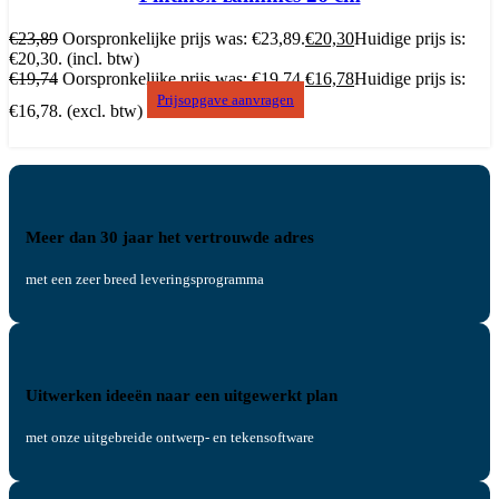
€
23,89
Oorspronkelijke prijs was: €23,89.
€
20,30
Huidige prijs is:
€20,30.
(incl. btw)
€
19,74
Oorspronkelijke prijs was: €19,74.
€
16,78
Huidige prijs is:
Prijsopgave aanvragen
€16,78.
(excl. btw)
Meer dan 30 jaar het vertrouwde adres
met een zeer breed leveringsprogramma
Uitwerken ideeën naar een uitgewerkt plan
met onze uitgebreide ontwerp- en tekensoftware