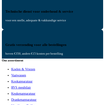
Technische dienst voor onderhoud & service
voor een snelle, adequate & vakkundige service
Gratis verzending voor alle bestellingen
boven €350, anders €15 kosten per bestelling
Ons assortiment
Koelen & Vriezen
Vaatwassen
Kookapparatuur
RVS meubilair
Keukenapparatuur
Drankenapparatuur