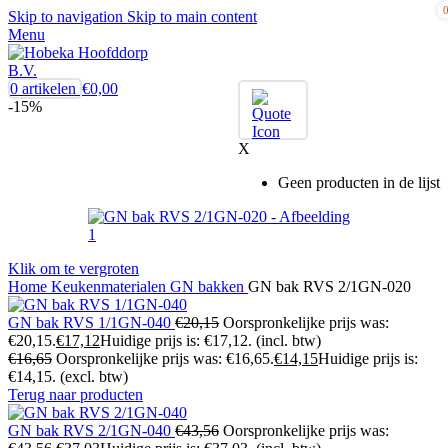
Skip to navigation
Skip to main content
Menu
0
artikelen
€
0,00
-15%
X
Geen producten in de lijst
Klik om te vergroten
Home
Keukenmaterialen
GN bakken
GN bak RVS 2/1GN-020
GN bak RVS 1/1GN-040
€
20,15
Oorspronkelijke prijs was:
€20,15.
€
17,12
Huidige prijs is: €17,12.
(incl. btw)
€
16,65
Oorspronkelijke prijs was: €16,65.
€
14,15
Huidige prijs is:
€14,15.
(excl. btw)
Terug naar producten
GN bak RVS 2/1GN-040
€
43,56
Oorspronkelijke prijs was: