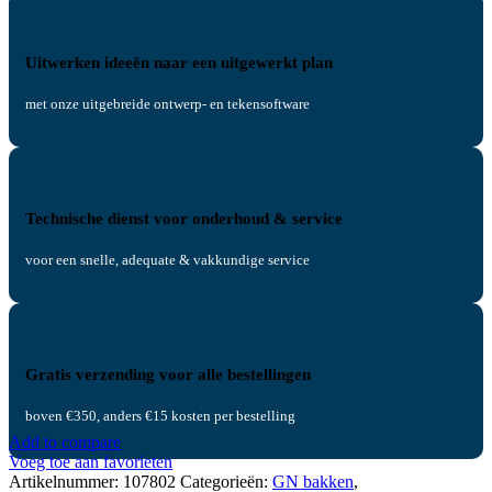
Uitwerken ideeën naar een uitgewerkt plan
met onze uitgebreide ontwerp- en tekensoftware
Technische dienst voor onderhoud & service
voor een snelle, adequate & vakkundige service
Gratis verzending voor alle bestellingen
boven €350, anders €15 kosten per bestelling
Add to compare
Voeg toe aan favorieten
Artikelnummer:
107802
Categorieën:
GN bakken
,