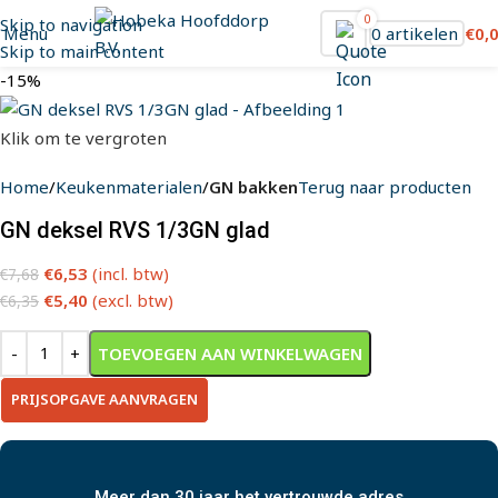
0
Skip to navigation
Menu
0
artikelen
€
0,
Skip to main content
-15%
Klik om te vergroten
Home
Keukenmaterialen
GN bakken
Terug naar producten
GN deksel RVS 1/3GN glad
€
6,53
(incl. btw)
€
7,68
€
5,40
(excl. btw)
€
6,35
TOEVOEGEN AAN WINKELWAGEN
PRIJSOPGAVE AANVRAGEN
Meer dan 30 jaar het vertrouwde adres