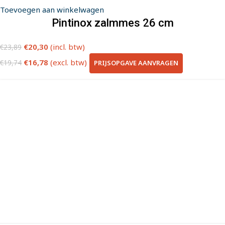
Toevoegen aan winkelwagen
Pintinox zalmmes 26 cm
€
20,30
(incl. btw)
€
23,89
€
16,78
(excl. btw)
PRIJSOPGAVE AANVRAGEN
€
19,74