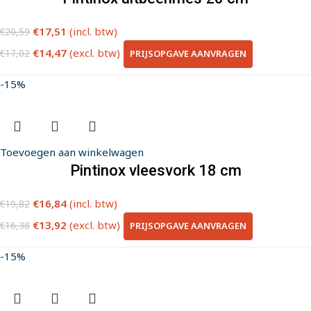
€
17,51
(incl. btw)
€
20,59
€
14,47
(excl. btw)
PRIJSOPGAVE AANVRAGEN
€
17,02
-15%
Toevoegen aan winkelwagen
Pintinox vleesvork 18 cm
€
16,84
(incl. btw)
€
19,82
€
13,92
(excl. btw)
PRIJSOPGAVE AANVRAGEN
€
16,38
-15%