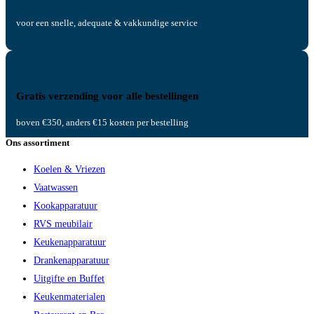
voor een snelle, adequate & vakkundige service
Gratis verzending voor alle bestellingen
boven €350, anders €15 kosten per bestelling
Ons assortiment
Koelen & Vriezen
Vaatwassen
Kookapparatuur
RVS meubilair
Keukenapparatuur
Drankenapparatuur
Uitgifte en Buffet
Keukenmaterialen