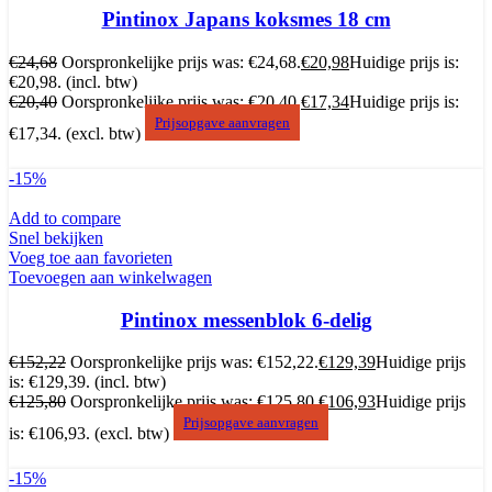
Pintinox Japans koksmes 18 cm
€
24,68
Oorspronkelijke prijs was: €24,68.
€
20,98
Huidige prijs is:
€20,98.
(incl. btw)
€
20,40
Oorspronkelijke prijs was: €20,40.
€
17,34
Huidige prijs is:
Prijsopgave aanvragen
€17,34.
(excl. btw)
-15%
Add to compare
Snel bekijken
Voeg toe aan favorieten
Toevoegen aan winkelwagen
Pintinox messenblok 6-delig
€
152,22
Oorspronkelijke prijs was: €152,22.
€
129,39
Huidige prijs
is: €129,39.
(incl. btw)
€
125,80
Oorspronkelijke prijs was: €125,80.
€
106,93
Huidige prijs
Prijsopgave aanvragen
is: €106,93.
(excl. btw)
-15%