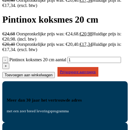
€
20,40
Oorspronkelijke prijs was: €20,40.
€
17,34
Huidige prijs is:
€17,34.
(excl. btw)
Pintinox koksmes 20 cm
€
24,68
Oorspronkelijke prijs was: €24,68.
€
20,98
Huidige prijs is:
€20,98.
(incl. btw)
€
20,40
Oorspronkelijke prijs was: €20,40.
€
17,34
Huidige prijs is:
€17,34.
(excl. btw)
Pintinox koksmes 20 cm aantal
Prijsopgave aanvragen
Toevoegen aan winkelwagen
Meer dan 30 jaar het vertrouwde adres
met een zeer breed leveringsprogramma