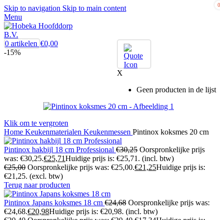
Skip to navigation
Skip to main content
Menu
0
artikelen
€
0,00
-15%
X
Geen producten in de lijst
Klik om te vergroten
Home
Keukenmaterialen
Keukenmessen
Pintinox koksmes 20 cm
Pintinox hakbijl 18 cm Professional
€
30,25
Oorspronkelijke prijs
was: €30,25.
€
25,71
Huidige prijs is: €25,71.
(incl. btw)
€
25,00
Oorspronkelijke prijs was: €25,00.
€
21,25
Huidige prijs is:
€21,25.
(excl. btw)
Terug naar producten
Pintinox Japans koksmes 18 cm
€
24,68
Oorspronkelijke prijs was:
€24,68.
€
20,98
Huidige prijs is: €20,98.
(incl. btw)