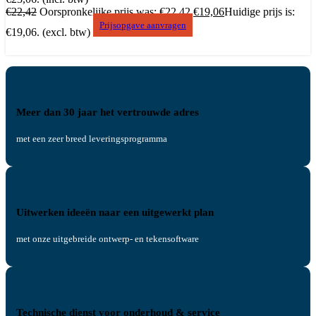
€
22,42
Oorspronkelijke prijs was: €22,42.
€
19,06
Huidige prijs is:
Prijsopgave aanvragen
€19,06.
(excl. btw)
Meer dan 30 jaar het vertrouwde adres
met een zeer breed leveringsprogramma
Uitwerken ideeën naar een uitgewerkt plan
met onze uitgebreide ontwerp- en tekensoftware
Technische dienst voor onderhoud & service