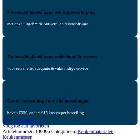
Uitwerken ideeën naar een uitgewerkt plan
met onze uitgebreide ontwerp- en tekensoftware
Technische dienst voor onderhoud & service
voor een snelle, adequate & vakkundige service
Gratis verzending voor alle bestellingen
boven €350, anders €15 kosten per bestelling
Add to compare
Voeg toe aan favorieten
Artikelnummer:
109096
Categorieën:
Keukenmaterialen
,
Keukenmessen